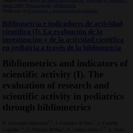
Tagged under
Bases de datos bibliográficas,
Volumen 67 número 1
enero 2009,
Neonatología,
bibliometría
Publicado en
Formación e información en pediatría
Bibliometría e indicadores de actividad
científica (I). La evaluación de la
investigación y de la actividad científica
en pediatría a través de la bibliometría
Bibliometrics and indicators of
scientific activity (I). The
evaluation of research and
scientific activity in pediatrics
through bibliometrics
1,2
3
R. Aleixandre-Benavent
, J. González de Dios
, L. Castelló
1,4
1
1,5
Cogollos
, C. Navarro Molina
, A. Alonso-Arroyo
, A. Vidal-