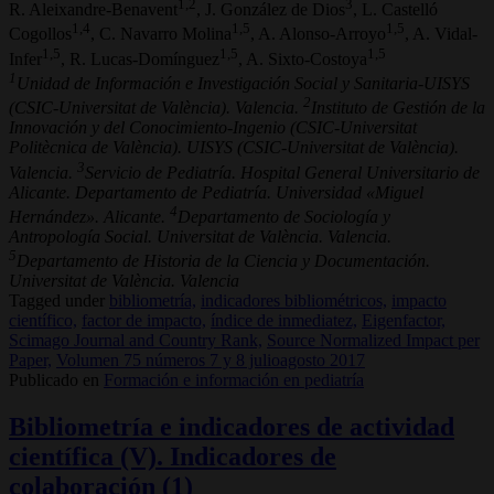
1,2
3
R. Aleixandre-Benavent
, J. González de Dios
, L. Castelló
1,4
1,5
1,5
Cogollos
, C. Navarro Molina
, A. Alonso-Arroyo
, A. Vidal-
1,5
1,5
1,5
Infer
, R. Lucas-Domínguez
, A. Sixto-Costoya
1
Unidad de Información e Investigación Social y Sanitaria-UISYS
2
(CSIC-Universitat de València). Valencia.
Instituto de Gestión de la
Innovación y del Conocimiento-Ingenio (CSIC-Universitat
Politècnica de València). UISYS (CSIC-Universitat de València).
3
Valencia.
Servicio de Pediatría. Hospital General Universitario de
Alicante. Departamento de Pediatría. Universidad «Miguel
4
Hernández». Alicante.
Departamento de Sociología y
Antropología Social. Universitat de València. Valencia.
5
Departamento de Historia de la Ciencia y Documentación.
Universitat de València. Valencia
Tagged under
bibliometría,
indicadores bibliométricos,
impacto
científico,
factor de impacto,
índice de inmediatez,
Eigenfactor,
Scimago Journal and Country Rank,
Source Normalized Impact per
Paper,
Volumen 75 números 7 y 8 julioagosto 2017
Publicado en
Formación e información en pediatría
Bibliometría e indicadores de actividad
científica (V). Indicadores de
colaboración (1)