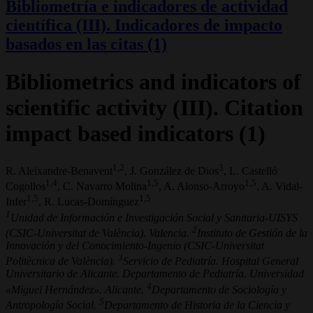
Bibliometría e indicadores de actividad
científica (III). Indicadores de impacto
basados en las citas (1)
Bibliometrics and indicators of
scientific activity (III). Citation
impact based indicators (1)
1,2
3
R. Aleixandre-Benavent
, J. González de Dios
, L. Castelló
1,4
1,5
1,5
Cogollos
, C. Navarro Molina
, A. Alonso-Arroyo
, A. Vidal-
1,5
1,5
Infer
, R. Lucas-Domínguez
1
Unidad de Información e Investigación Social y Sanitaria-UISYS
2
(CSIC-Universitat de València). Valencia.
Instituto de Gestión de la
Innovación y del Conocimiento-Ingenio (CSIC-Universitat
3
Politècnica de València).
Servicio de Pediatría. Hospital General
Universitario de Alicante. Departamento de Pediatría. Universidad
4
«Miguel Hernández». Alicante.
Departamento de Sociología y
5
Antropología Social.
Departamento de Historia de la Ciencia y