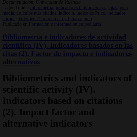
Documentación. Universitat de València
Tagged under
bibliometría,
indicadores bibliométricos,
citas,
vida
media,
artículos más citados,
índice h,
índice de Price,
indicador
corona,
Volumen 75 números 5 y 6 mayojunio
Publicado en
Formación e información en pediatría
Bibliometría e indicadores de actividad
científica (IV). Indicadores basados en las
citas (2). Factor de impacto e indicadores
alternativos
Bibliometrics and indicators of
scientific activity (IV).
Indicators based on citations
(2). Impact factor and
alternative indicators