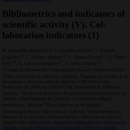
Bibliometrics and indicators of
scientific activity (V). Col-
laboration indicators (1)
1,2
3
R. Aleixandre-Benavent
, J. González de Dios
, L. Castelló
1,4
1,5
1,5
Cogollos
, C. Navarro Molina
, A. Alonso-Arroyo
, A. Vidal-
1,5
1,5
1,5
Infer
, R. Lucas-Domínguez
, A. Sixto-Costoya
1
Unidad de Información e Investigación Social y Sanitaria-UISYS
2
(CSIC-Universitat de València). Valencia.
Instituto de Gestión de la
Innovación y del Conocimiento-Ingenio (CSIC-Universitat
Politècnica de València). UISYS (CSIC-Universitat de València).
3
Valencia.
Servicio de Pediatría. Hospital General Universitario de
Alicante. Departamento de Pediatría. Universidad «Miguel
4
Hernández». Alicante.
Departamento de Sociología y
5
Antropología Social. Universitat de València.
Departamento de
Historia de la Ciencia y Documentación. Universitat de València
Tagged under
bibliometría,
indicadores bibliométricos,
colaboración
científica,
tasa de documentos en coautoría,
índice de coautoría,