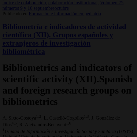
índice de colaboración,
colaboración institucional,
Volumen 75
números 9 y 10 septiembreoctubre
Publicado en
Formación e información en pediatría
Bibliometría e indicadores de actividad
científica (XII). Grupos españoles y
extranjeros de investigación
bibliométrica
Bibliometrics and indicators of
scientific activity (XII).Spanish
and foreign research groups on
bibliometrics
1,2
1,3
A. Sixto-Costoya
, L. Castelló-Cogollos
, J. González de
4,5
1,6
Dios
, R. Aleixandre-Benavent
1
Unidad de Información e Investigación Social y Sanitaria (UISYS),
Unidad Mixta de Investigación. Universitat de València-Consejo