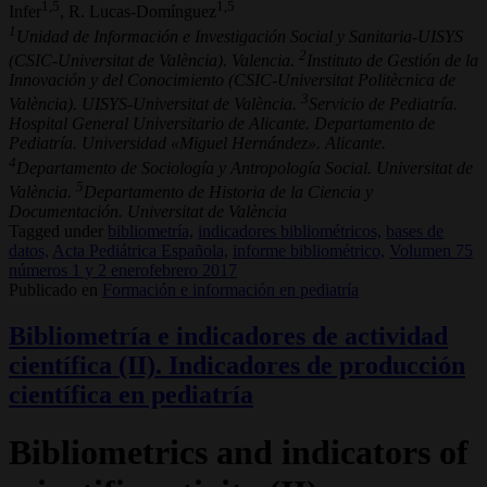
1,5
1,5
Infer
, R. Lucas-Domínguez
1
Unidad de Información e Investigación Social y Sanitaria-UISYS
2
(CSIC-Universitat de València). Valencia.
Instituto de Gestión de la
Innovación y del Conocimiento (CSIC-Universitat Politècnica de
3
València). UISYS-Universitat de València.
Servicio de Pediatría.
Hospital General Universitario de Alicante. Departamento de
Pediatría. Universidad «Miguel Hernández». Alicante.
4
Departamento de Sociología y Antropología Social. Universitat de
5
València.
Departamento de Historia de la Ciencia y
Documentación. Universitat de València
Tagged under
bibliometría,
indicadores bibliométricos,
bases de
datos,
Acta Pediátrica Española,
informe bibliométrico,
Volumen 75
números 1 y 2 enerofebrero 2017
Publicado en
Formación e información en pediatría
Bibliometría e indicadores de actividad
científica (II). Indicadores de producción
científica en pediatría
Bibliometrics and indicators of