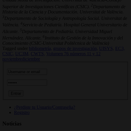
2
Superior de Investigaciones Científicas (CSIC).
Departamento de
Historia de la Ciencia y Documentación. Universitat de València.
3
Departamento de Sociología y Antropología Social. Universitat de
4
València.
Servicio de Pediatría. Hospital General Universitario de
5
Alicante.
Departamento de Pediatría. Universidad Miguel
6
Hernández. Alicante.
Instituto de Gestión de la Innovación y del
Conocimiento (CSIC-Universitat Politècnica de València)
Tagged under
bibliometría,
grupos de investigación,
UISYS,
EC3,
CSIC,
UC3M,
CWTS,
Volumen 76 números 11 y 12
noviembrediciembre
¿Perdiste tu Usuario/Contraseña?
Registro
Noticias