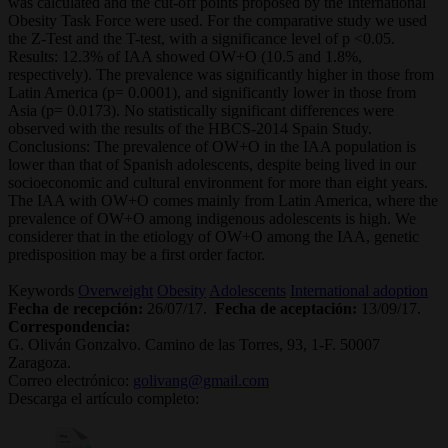
was calculated and the cut-off points proposed by the International
Obesity Task Force were used. For the comparative study we used
the Z-Test and the T-test, with a significance level of p <0.05.
Results: 12.3% of IAA showed OW+O (10.5 and 1.8%,
respectively). The prevalence was significantly higher in those from
Latin America (p= 0.0001), and significantly lower in those from
Asia (p= 0.0173). No statistically significant differences were
observed with the results of the HBCS-2014 Spain Study.
Conclusions: The prevalence of OW+O in the IAA population is
lower than that of Spanish adolescents, despite being lived in our
socioeconomic and cultural environment for more than eight years.
The IAA with OW+O comes mainly from Latin America, where the
prevalence of OW+O among indigenous adolescents is high. We
considerer that in the etiology of OW+O among the IAA, genetic
predisposition may be a first order factor.
Keywords
Overweight
Obesity
Adolescents
International adoption
Fecha de recepción:
26/07/17.
Fecha de aceptación:
13/09/17.
Correspondencia:
G. Oliván Gonzalvo. Camino de las Torres, 93, 1-F. 50007
Zaragoza.
Correo electrónico:
golivang@gmail.com
Descarga el artículo completo: