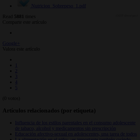
Nutricion_Sobrepeso_1.pdf
Read
5881
times
(1658 descargas)
Comparte este artículo
Google+
Valora este artículo
1
2
3
4
5
(0 votos)
Artículos relacionados (por etiqueta)
Influencia de los estilos parentales en el consumo adolescente
de tabaco, alcohol y medicamentos sin prescripción
Educación afectivo-sexual en adolescentes, una tarea de todos
La alimentación en el niño: ¿es importante también cuándo