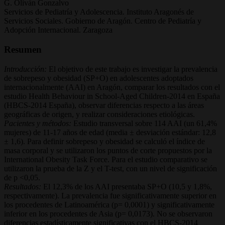
G. Oliván Gonzalvo
Servicios de Pediatría y Adolescencia. Instituto Aragonés de
Servicios Sociales. Gobierno de Aragón. Centro de Pediatría y
Adopción Internacional. Zaragoza
Resumen
Introducción:
El objetivo de este trabajo es investigar la prevalencia
de sobrepeso y obesidad (SP+O) en adolescentes adoptados
internacionalmente (AAI) en Aragón, comparar los resultados con el
estudio Health Behaviour in School-Aged Children-2014 en España
(HBCS-2014 España), observar diferencias respecto a las áreas
geográficas de origen, y realizar consideraciones etiológicas.
Pacientes y métodos:
Estudio transversal sobre 114 AAI (un 61,4%
mujeres) de 11-17 años de edad (media ± desviación estándar: 12,8
± 1,6). Para definir sobrepeso y obesidad se calculó el índice de
masa corporal y se utilizaron los puntos de corte propuestos por la
International Obesity Task Force. Para el estudio comparativo se
utilizaron la prueba de la Z y el T-test, con un nivel de significación
de p <0,05.
Resultados:
El 12,3% de los AAI presentaba SP+O (10,5 y 1,8%,
respectivamente). La prevalencia fue significativamente superior en
los procedentes de Latinoamérica (p= 0,0001) y significativamente
inferior en los procedentes de Asia (p= 0,0173). No se observaron
diferencias estadísticamente significativas con el HBCS-2014