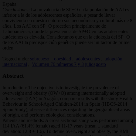
España.
Conclusiones:
La prevalencia de SP+O en la población de AAI es
inferior a la de los adolescentes españoles, a pesar de llevar
conviviendo en nuestro entorno socioeconómico y cultural más de 8
años. Los AAI con SP+O proceden principalmente de
Latinoamérica, donde la prevalencia de SP+O en los adolescentes
autóctonos es elevada. Consideramos que en la etiología del SP+O
de los AAI la predisposición genética puede ser un factor de primer
orden.
Tagged under
sobrepeso
,
obesidad
,
adolescentes
,
adopción
internacional
,
Volumen 76 números 7 y 8 julioagosto
Abstract
Introduction: The objective is to investigate the prevalence of
overweight and obesity (OW+O) among internationally adopted
adolescents (IAA) in Aragón, compare results with the study Health
Behaviour in School-Aged Children-2014 in Spain (HBCS-2014
Spain Study), observe differences regarding the geographical areas
of origin, and perform etiological considerations.
Patients and methods: A cross-sectional study was performed among
114 IAA (61.4% female) aged 11-17 years (mean ± standard
deviation: 12.8 ± 1.6). To define overweight and obesity, the BMI