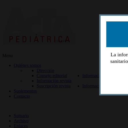
La infor
Menu
sanitari
Quiénes somos
Dirección
Consejo editorial
Información lectores
Información revista
Suscripción revista
Información autores
Suplementos
Contacto
ISSN 2014-2986
Sumario
Archivo
Enlaces