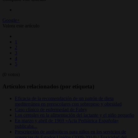
Google+
Valora este artículo
1
2
3
4
5
(0 votos)
Artículos relacionados (por etiqueta)
Eficacia de la recomendación de un patrón de dieta
mediterránea en preescolares con sobrepeso y obesidad
Caso clínico de enfermedad de Fabry
Los cereales en la alimentación del lactante y el niño pequeño
En marzo y abril de 1969 «Acta Pediátrica Española»
publicaba...
Prescripción de antibióticos para niños en los servicios de
urgencias de Estados Unidos (2009-2014) / Toxicidad del