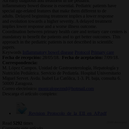
An early diagnosis and treatment in the pediatric
inflammatory bowel disease is essential. Pediatric patients have
special age-related features that make them different to de
adults. Delayed beginning treatment implies a lower response
and evolution towards a higher severity. A delayed treatment
implies lower response and a worse illness outcome.
Coordination between primary health care and tertiary care centers is
mandatory to benefit the patients and to get better outcomes. This
approach in the pediatric patients is not described in scientific
papers.
Keywords
Inflammatory bowel disease
Protocol
Primary care
Fecha de recepción:
28/05/18.
Fecha de aceptación:
7/09/18.
Correspondencia:
M. López Campos. Unidad de Gastroenterología, Hepatología y
Nutrición Pediátrica. Servicio de Pediatría. Hospital Universitario
Miguel Servet. Avda. Isabel La Católica, 1-3. Pl. baja, consulta 6.
50009 Zaragoza.
Correo electrónico:
monicalopezmd@hotmail.com
Descarga el artículo completo:
Revision_Protocolo_de_la_EII_en_AP.pdf
Read
5292
times
(3589 descargas)
Comparte este artículo