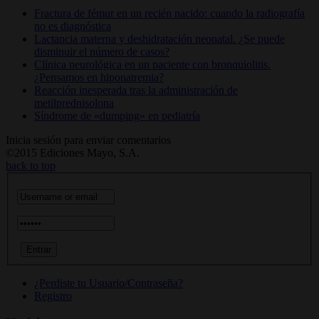
Fractura de fémur en un recién nacido: cuando la radiografía
no es diagnóstica
Lactancia materna y deshidratación neonatal. ¿Se puede
disminuir el número de casos?
Clínica neurológica en un paciente con bronquiolitis.
¿Pensamos en hiponatremia?
Reacción inesperada tras la administración de
metilprednisolona
Síndrome de «dumping» en pediatría
Inicia sesión para enviar comentarios
©2015 Ediciones Mayo, S.A.
back to top
¿Perdiste tu Usuario/Contraseña?
Registro