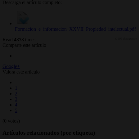
Descarga el artículo completo:
Formacion_e_informacion_XXVII_Propiedad_intelectual.pdf
Read
4373
times
(1409 descargas)
Comparte este artículo
Google+
Valora este artículo
1
2
3
4
5
(0 votos)
Artículos relacionados (por etiqueta)