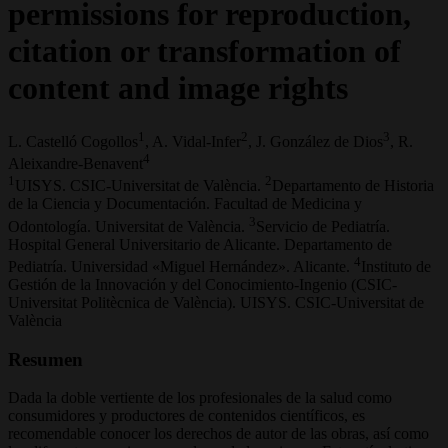
permissions for reproduction,
citation or transformation of
content and image rights
1
2
3
L. Castelló Cogollos
, A. Vidal-Infer
, J. González de Dios
, R.
4
Aleixandre-Benavent
1
2
UISYS. CSIC-Universitat de València.
Departamento de Historia
de la Ciencia y Documentación. Facultad de Medicina y
3
Odontología. Universitat de València.
Servicio de Pediatría.
Hospital General Universitario de Alicante. Departamento de
4
Pediatría. Universidad «Miguel Hernández». Alicante.
Instituto de
Gestión de la Innovación y del Conocimiento-Ingenio (CSIC-
Universitat Politècnica de València). UISYS. CSIC-Universitat de
València
Resumen
Dada la doble vertiente de los profesionales de la salud como
consumidores y productores de contenidos científicos, es
recomendable conocer los derechos de autor de las obras, así como