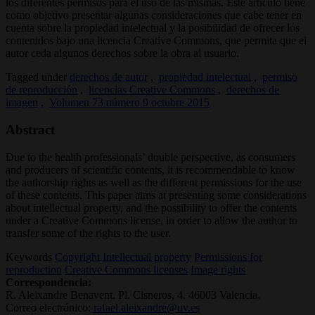
los diferentes permisos para el uso de las mismas. Este artículo tiene
como objetivo presentar algunas consideraciones que cabe tener en
cuenta sobre la propiedad intelectual y la posibilidad de ofrecer los
contenidos bajo una licencia Creative Commons, que permita que el
autor ceda algunos derechos sobre la obra al usuario.
Tagged under
derechos de autor
,
propiedad intelectual
,
permiso
de reproducción
,
licencias Creative Commons
,
derechos de
imagen
,
Volumen 73 número 9 octubre 2015
Abstract
Due to the health professionals’ double perspective, as consumers
and producers of scientific contents, it is recommendable to know
the authorship rights as well as the different permissions for the use
of these contents. This paper aims at presenting some considerations
about intellectual property, and the possibility to offer the contents
under a Creative Commons license, in order to allow the author to
transfer some of the rights to the user.
Keywords
Copyright
Intellectual property
Permissions for
reproduction
Creative Commons licenses
Image rights
Correspondencia:
R. Aleixandre Benavent. Pl. Cisneros, 4. 46003 Valencia.
Correo electrónico:
rafael.aleixandre@uv.es