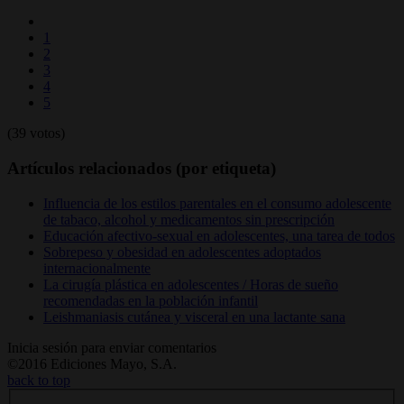
1
2
3
4
5
(39 votos)
Artículos relacionados (por etiqueta)
Influencia de los estilos parentales en el consumo adolescente
de tabaco, alcohol y medicamentos sin prescripción
Educación afectivo-sexual en adolescentes, una tarea de todos
Sobrepeso y obesidad en adolescentes adoptados
internacionalmente
La cirugía plástica en adolescentes / Horas de sueño
recomendadas en la población infantil
Leishmaniasis cutánea y visceral en una lactante sana
Inicia sesión para enviar comentarios
©2016 Ediciones Mayo, S.A.
back to top