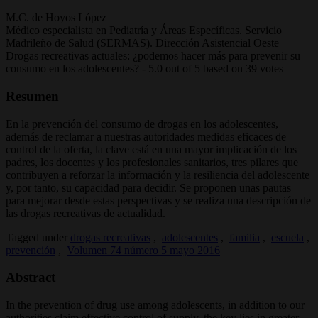
M.C. de Hoyos López
Médico especialista en Pediatría y Áreas Específicas. Servicio
Madrileño de Salud (SERMAS). Dirección Asistencial Oeste
Drogas recreativas actuales: ¿podemos hacer más para prevenir su
consumo en los adolescentes?
-
5.0
out of
5
based on
39
votes
Resumen
En la prevención del consumo de drogas en los adolescentes,
además de reclamar a nuestras autoridades medidas eficaces de
control de la oferta, la clave está en una mayor implicación de los
padres, los docentes y los profesionales sanitarios, tres pilares que
contribuyen a reforzar la información y la resiliencia del adolescente
y, por tanto, su capacidad para decidir. Se proponen unas pautas
para mejorar desde estas perspectivas y se realiza una descripción de
las drogas recreativas de actualidad.
Tagged under
drogas recreativas
,
adolescentes
,
familia
,
escuela
,
prevención
,
Volumen 74 número 5 mayo 2016
Abstract
In the prevention of drug use among adolescents, in addition to our
authorities claim effective control of supply, the key lies in greater