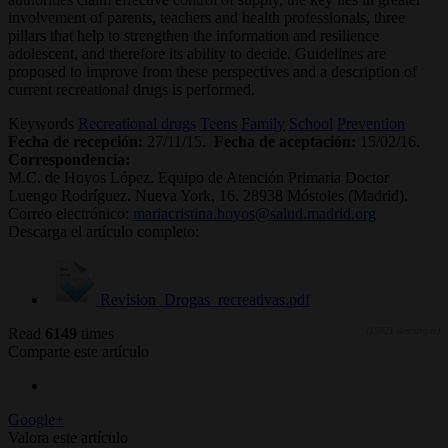
involvement of parents, teachers and health professionals, three
pillars that help to strengthen the information and resilience
adolescent, and therefore its ability to decide. Guidelines are
proposed to improve from these perspectives and a description of
current recreational drugs is performed.
Keywords
Recreational drugs
Teens
Family
School
Prevention
Fecha de recepción:
27/11/15.
Fecha de aceptación:
15/02/16.
Correspondencia:
M.C. de Hoyos López. Equipo de Atención Primaria Doctor
Luengo Rodríguez. Nueva York, 16. 28938 Móstoles (Madrid).
Correo electrónico:
mariacristina.hoyos@salud.madrid.org
Descarga el artículo completo:
Revision_Drogas_recreativas.pdf
Read
6149
times
(13821 descargas)
Comparte este artículo
Google+
Valora este artículo