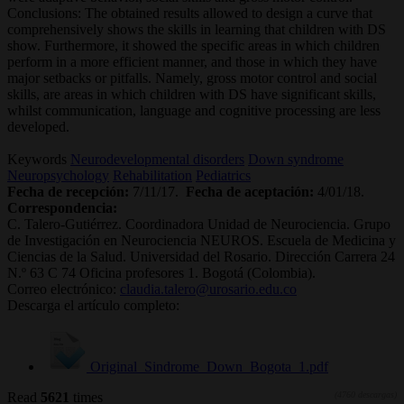
Conclusions: The obtained results allowed to design a curve that
comprehensively shows the skills in learning that children with DS
show. Furthermore, it showed the specific areas in which children
perform in a more efficient manner, and those in which they have
major setbacks or pitfalls. Namely, gross motor control and social
skills, are areas in which children with DS have significant skills,
whilst communication, language and cognitive processing are less
developed.
Keywords
Neurodevelopmental disorders
Down syndrome
Neuropsychology
Rehabilitation
Pediatrics
Fecha de recepción:
7/11/17.
Fecha de aceptación:
4/01/18.
Correspondencia:
C. Talero-Gutiérrez. Coordinadora Unidad de Neurociencia. Grupo
de Investigación en Neurociencia NEUROS. Escuela de Medicina y
Ciencias de la Salud. Universidad del Rosario. Dirección Carrera 24
N.º 63 C 74 Oficina profesores 1. Bogotá (Colombia).
Correo electrónico:
claudia.talero@urosario.edu.co
Descarga el artículo completo:
Original_Sindrome_Down_Bogota_1.pdf
Read
5621
times
(4760 descargas)