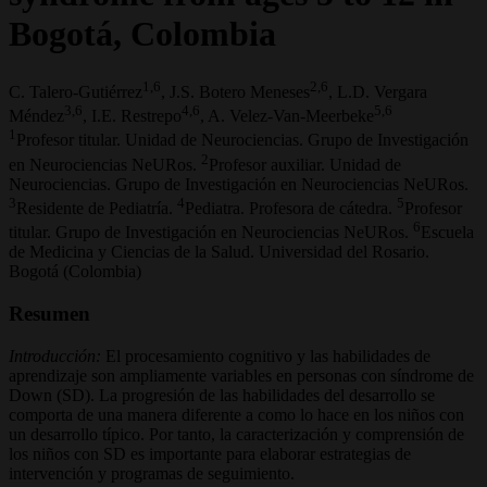
Bogotá, Colombia
1,6
2,6
C. Talero-Gutiérrez
, J.S. Botero Meneses
, L.D. Vergara
3,6
4,6
5,6
Méndez
, I.E. Restrepo
, A. Velez-Van-Meerbeke
1
Profesor titular. Unidad de Neurociencias. Grupo de Investigación
2
en Neurociencias NeURos.
Profesor auxiliar. Unidad de
Neurociencias. Grupo de Investigación en Neurociencias NeURos.
3
4
5
Residente de Pediatría.
Pediatra. Profesora de cátedra.
Profesor
6
titular. Grupo de Investigación en Neurociencias NeURos.
Escuela
de Medicina y Ciencias de la Salud. Universidad del Rosario.
Bogotá (Colombia)
Resumen
Introducción:
El procesamiento cognitivo y las habilidades de
aprendizaje son ampliamente variables en personas con síndrome de
Down (SD). La progresión de las habilidades del desarrollo se
comporta de una manera diferente a como lo hace en los niños con
un desarrollo típico. Por tanto, la caracterización y comprensión de
los niños con SD es importante para elaborar estrategias de
intervención y programas de seguimiento.