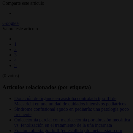
Comparte este artículo
Google+
Valora este artículo
1
2
3
4
5
(0 votos)
Artículos relacionados (por etiqueta)
Donación de órganos en asistolia controlada tipo III de
Maastricht en una unidad de cuidados intensivos pediátricos
Síndrome confusional agudo en pediatría: una patología poco
frecuente
Onicectomía parcial con matricectomía por abrasión mecánica
vs. fenolización en el tratamiento de la uña incarnata
Fractura abierta grado II (en estallido) de metatarsiano por