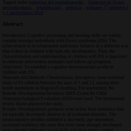
Tagged under
trastornos del neurodesarrollo
,
Síndrome de Down
,
neuropsicología
,
rehabilitación
,
pediatría
,
volumen 77 números 1
y 2 enerofebrero 2019
Abstract
Introduction: Cognitive processing and learning skills are widely
variable amongst individuals with Down syndrome (DS). The
achievement of developmental milestones behaves in a different way
than it does in children with typically development. Thus, the
characterization and understanding of children with DS is important
to elaborate intervention strategies and follow-up programs.
Objectives: To establish a cognitive developmental profile in
children with DS.
Materials and Methods: Observational, descriptive, cross-sectional
study of 93 children between the ages of 5 and 12, among three
health institutions in Bogotá (Colombia). For assessment, the
Battelle Developmental Inventory (BDI-2) and the Child
Neuropsychological Evaluation (ENI) were used. The institutional
review board approved the study.
Results: Developmental quotients were below than normative data
for typically developed children in all evaluated domains. The
neurocognitive profiles exhibited a discretely, age dependent,
ascendant tendency, the areas that were more strongly developed
were adaptive behavior, social skills and gross motor control.