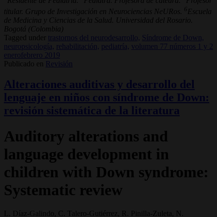
Residente de Pediatría.
Pediatra. Profesora de cátedra.
Profesor
6
titular. Grupo de Investigación en Neurociencias NeURos.
Escuela
de Medicina y Ciencias de la Salud. Universidad del Rosario.
Bogotá (Colombia)
Tagged under
trastornos del neurodesarrollo,
Síndrome de Down,
neuropsicología,
rehabilitación,
pediatría,
volumen 77 números 1 y 2
enerofebrero 2019
Publicado en
Revisión
Alteraciones auditivas y desarrollo del
lenguaje en niños con síndrome de Down:
revisión sistemática de la literatura
Auditory alterations and
language development in
children with Down syndrome:
Systematic review
L. Díaz-Galindo, C. Talero-Gutiérrez, R. Pinilla-Zuleta, N.