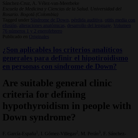
Sánchez-Cruz, A. Vélez-van-Meerbeke
Escuela de Medicina y Ciencias de la Salud. Universidad del
Rosario. Bogotá (Colombia)
Tagged under
Síndrome de Down,
pérdida auditiva,
otitis media con
efusión,
alteraciones anatómicas,
desarrollo del lenguaje,
Volumen
76 números 1 y 2 enerofebrero
Publicado en
Originales
¿Son aplicables los criterios analíticos
generales para definir el hipotiroidismo
en personas con síndrome de Down?
Are suitable general clinic
criteria for defining
hypothyroidism in people with
Down syndrome?
1
2
3
F. García-España
, I. Gómez-Villegas
, M. Perán
, F. Sánchez-