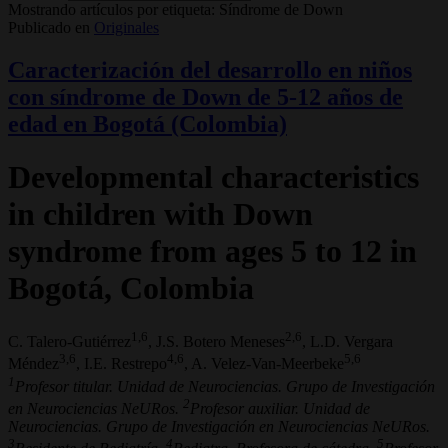
Mostrando artículos por etiqueta: Síndrome de Down
Publicado en
Originales
Caracterización del desarrollo en niños
con síndrome de Down de 5-12 años de
edad en Bogotá (Colombia)
Developmental characteristics
in children with Down
syndrome from ages 5 to 12 in
Bogotá, Colombia
1,6
2,6
C. Talero-Gutiérrez
, J.S. Botero Meneses
, L.D. Vergara
3,6
4,6
5,6
Méndez
, I.E. Restrepo
, A. Velez-Van-Meerbeke
1
Profesor titular. Unidad de Neurociencias. Grupo de Investigación
2
en Neurociencias NeURos.
Profesor auxiliar. Unidad de
Neurociencias. Grupo de Investigación en Neurociencias NeURos.
3
4
5