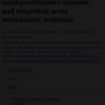
myeloproliferative disorder
and congenital acute
myeloblastic leukemia
1
1
H. Avellón Liaño, C. Mata Fernández
, I. Pescador Chamorro
, J.
2
Menárquez Palanca
1
Sección de Oncohematología Infantil. Hospital Materno-Infantil
2
«Gregorio Marañón».
Servicio de Anatomía Patológica. Hospital
General Universitario «Gregorio Marañón». Madrid
Tagged under
Volumen 66 número 9 octubre 2008,
Síndrome de
Down,
leucemia transitoria,
leucemia mieloblástica aguda,
GATA1
¿Perdiste tu Usuario/Contraseña?
Registro