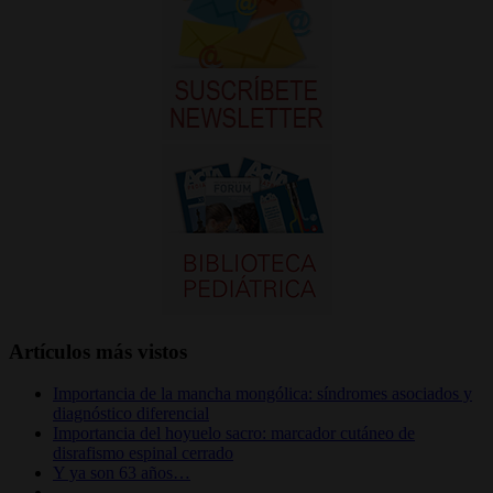
Artículos más vistos
Importancia de la mancha mongólica: síndromes asociados y
diagnóstico diferencial
Importancia del hoyuelo sacro: marcador cutáneo de
disrafismo espinal cerrado
Y ya son 63 años…