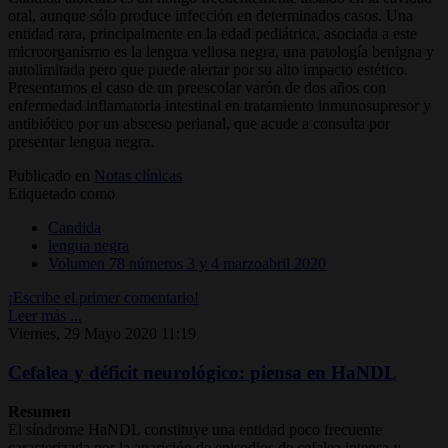
oral, aunque sólo produce infección en determinados casos. Una
entidad rara, principalmente en la edad pediátrica, asociada a este
microorganismo es la lengua vellosa negra, una patología benigna y
autolimitada pero que puede alertar por su alto impacto estético.
Presentamos el caso de un preescolar varón de dos años con
enfermedad inflamatoria intestinal en tratamiento inmunosupresor y
antibiótico por un absceso perianal, que acude a consulta por
presentar lengua negra.
Publicado en
Notas clínicas
Etiquetado como
Candida
lengua negra
Volumen 78 números 3 y 4 marzoabril 2020
¡Escribe el primer comentario!
Leer más ...
Viernes, 29 Mayo 2020 11:19
Cefalea y déficit neurológico: piensa en HaNDL
Resumen
El síndrome HaNDL constituye una entidad poco frecuente
caracterizada por la aparición de episodios de cefalea intensa y