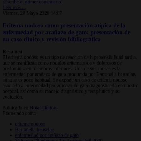
¡Escribe el primer comentario!
Leer más ...
Viernes, 29 Mayo 2020 14:07
Eritema nodoso como presentación atípica de la
enfermedad por arañazo de gato: presentación de
un caso clínico y revisión bibliográfica
Resumen
El eritema nodoso es un tipo de reacción de hipersensibilidad tardía,
que se manifiesta como nódulos eritematosos y dolorosos de
predominio en miembros inferiores. Una de sus causas es la
enfermedad por arañazo de gato producida por Bartonella henselae,
aunque es poco habitual. Se expone un caso de eritema nodoso
asociado a enfermedad por arañazo de gato diagnosticado en nuestro
hospital, así como su manejo diagnóstico y terapéutico y su
evolución.
Publicado en
Notas clínicas
Etiquetado como
eritema nodoso
Bartonella henselae
enfermedad por arañazo de gato
Volumen 78 números 3 y 4 marzoabril 2020