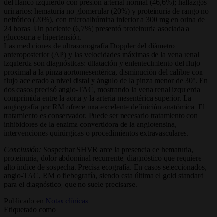
del flanco izquierdo con presión arterial normal (46,6%); hallazgos
urinarios: hematuria no glomerular (20%) y proteinuria de rango no
nefrótico (20%), con microalbúmina inferior a 300 mg en orina de
24 horas. Un paciente (6,7%) presentó proteinuria asociada a
glucosuria e hipertensión.
Las mediciones de ultrasonografía Doppler del diámetro
anteroposterior (AP) y las velocidades máximas de la vena renal
izquierda son diagnósticas: dilatación y enlentecimiento del flujo
proximal a la pinza aortomesentérica, disminución del calibre con
flujo acelerado a nivel distal y ángulo de la pinza menor de 30º. En
dos casos precisó angio-TAC, mostrando la vena renal izquierda
comprimida entre la aorta y la arteria mesentérica superior. La
angiografía por RM ofrece una excelente definición anatómica. El
tratamiento es conservador. Puede ser necesario tratamiento con
inhibidores de la enzima convertidora de la angiotensina,
intervenciones quirúrgicas o procedimientos extravasculares.
Conclusión:
Sospechar SHVR ante la presencia de hematuria,
proteinuria, dolor abdominal recurrente, diagnóstico que requiere
alto índice de sospecha. Precisa ecografía. En casos seleccionados,
angio-TAC, RM o flebografía, siendo esta última el gold standard
para el diagnóstico, que no suele precisarse.
Publicado en
Notas clínicas
Etiquetado como