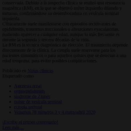
conservada. Debido a la sospecha clínica se realizó una resonancia
magnética (RM), en la que se objetivó uréter izquierdo dilatado y
tortuoso, confirmándose su desembocadura en vesícula seminal
izquierda.
Clínicamente suele manifestarse con episodios recidivantes de
epididimitis, trastornos miccionales o alteraciones eyaculatorias,
pudiendo aparecer a cualquier edad, aunque lo más frecuente es
durante la segunda y tercera décadas de la vida.
La RM es la técnica diagnóstica de elección. El tratamiento depende
directamente de la clínica. La cirugía suele reservarse para los
pacientes sintomáticos o para aquellos quistes que se detectan a una
edad temprana, para evitar posibles complicaciones.
Publicado en
Notas clínicas
Etiquetado como
Agenesia renal
orquiepididimitis
síndrome de Zinner
quiste de vesícula seminal
ectopia ureteral
Volumen 78 números 3 y 4 marzoabril 2020
¡Escribe el primer comentario!
Leer más ...