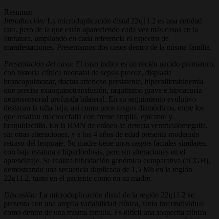
Resumen
Introducción:
La microduplicación distal 22q11.2 es una entidad
rara, pero de la que están apareciendo cada vez más casos en la
literatura, ampliando en cada referencia el espectro de
manifestaciones. Presentamos dos casos dentro de la misma familia.
Presentación del caso:
El caso índice es un recién nacido prematuro,
con historia clínica neonatal de sepsis precoz, displasia
broncopulmonar, ductus arterioso persistente, hiperbilirrubinemia
que precisa exanguinotransfusión, raquitismo grave e hipoacusia
neurosensorial profunda bilateral. En su seguimiento evolutivo
destacan la talla baja, así como unos rasgos dismórficos, entre los
que resaltan macrocefalia con frente amplia, epicanto y
braquidactilia. En la RMN de cráneo se detecta ventriculomegalia,
sin otras alteraciones, y a los 4 años de edad presenta moderado
retraso del lenguaje. Su madre tiene unos rasgos faciales similares,
con baja estatura e hiperlordosis, pero sin alteraciones en el
aprendizaje. Se realiza hibridación genómica comparativa (aCGH),
demostrando una secuencia duplicada de 1,5 Mb en la región
22q11.2, tanto en el paciente como en su madre.
Discusión:
La microduplicación distal de la región 22q11.2 se
presenta con una amplia variabilidad clínica, tanto interindividual
como dentro de una misma familia. Es difícil una sospecha clínica