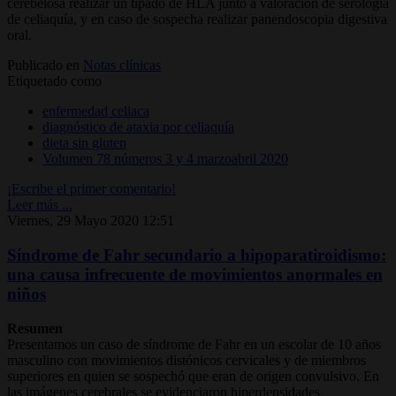
cerebelosa realizar un tipado de HLA junto a valoración de serología
de celiaquía, y en caso de sospecha realizar panendoscopia digestiva
oral.
Publicado en
Notas clínicas
Etiquetado como
enfermedad celiaca
diagnóstico de ataxia por celiaquía
dieta sin gluten
Volumen 78 números 3 y 4 marzoabril 2020
¡Escribe el primer comentario!
Leer más ...
Viernes, 29 Mayo 2020 12:51
Síndrome de Fahr secundario a hipoparatiroidismo:
una causa infrecuente de movimientos anormales en
niños
Resumen
Presentamos un caso de síndrome de Fahr en un escolar de 10 años
masculino con movimientos distónicos cervicales y de miembros
superiores en quien se sospechó que eran de origen convulsivo. En
las imágenes cerebrales se evidenciaron hiperdensidades