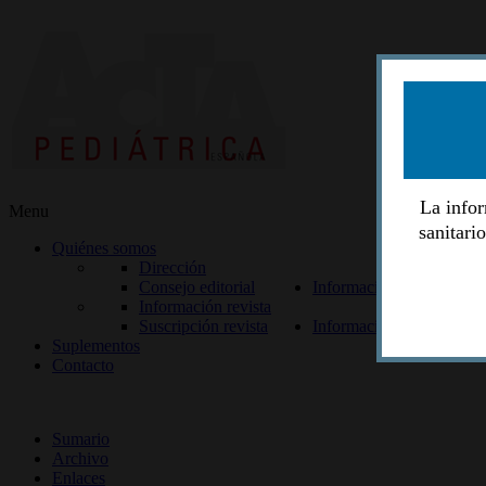
La infor
Menu
sanitari
Quiénes somos
Dirección
Consejo editorial
Información lectores
Información revista
Suscripción revista
Información autores
Suplementos
Contacto
ISSN 2014-2986
Sumario
Archivo
Enlaces