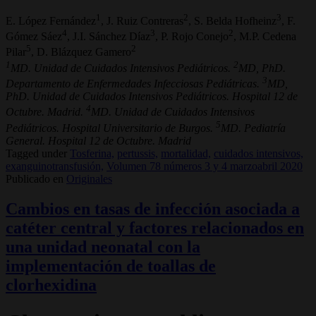
1
2
3
E. López Fernández
, J. Ruiz Contreras
, S. Belda Hofheinz
, F.
4
3
2
Gómez Sáez
, J.I. Sánchez Díaz
, P. Rojo Conejo
, M.P. Cedena
5
2
Pilar
, D. Blázquez Gamero
1
2
MD. Unidad de Cuidados Intensivos Pediátricos.
MD, PhD.
3
Departamento de Enfermedades Infecciosas Pediátricas.
MD,
PhD. Unidad de Cuidados Intensivos Pediátricos. Hospital 12 de
4
Octubre. Madrid.
MD. Unidad de Cuidados Intensivos
5
Pediátricos. Hospital Universitario de Burgos.
MD. Pediatría
General. Hospital 12 de Octubre. Madrid
Tagged under
Tosferina,
pertussis,
mortalidad,
cuidados intensivos,
exanguinotransfusión,
Volumen 78 números 3 y 4 marzoabril 2020
Publicado en
Originales
Cambios en tasas de infección asociada a
catéter central y factores relacionados en
una unidad neonatal con la
implementación de toallas de
clorhexidina