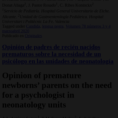
2
1
2
Donat Aliaga
, J. Pastor Rosado
, C. Ribes Koninckx
1
Servicio de Pediatría. Hospital General Universitario de Elche.
2
Alicante.
Unidad de Gastroenterología Pediátrica. Hospital
Universitari i Politècnic La Fe. Valencia
Tagged under
Candida,
lengua negra,
Volumen 78 números 3 y 4
marzoabril 2020
Publicado en
Originales
Opinión de padres de recién nacidos
prematuros sobre la necesidad de un
psicólogo en las unidades de neonatología
Opinion of premature
newborns’ parents on the need
for a psychologist in
neonatology units
1
2