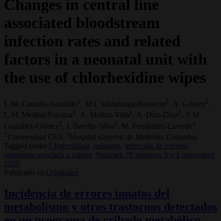
Changes in central line
associated bloodstream
infection rates and related
factors in a neonatal unit with
the use of chlorhexidine wipes
1
1
1
L.M. Castaño-Jaramillo
, M.I. Saldarriaga-Betancur
, A. Gómez
,
1
1
1
L.M. Medina-Escobar
, A. Muñoz-Villa
, A. Díaz-Díaz
, V.M.
2
1
1
González-Gómez
, J. Bareño-Silva
, M. Fernández-Laverde
1
2
Universidad CES.
Hospital General de Medellín. Colombia
Tagged under
Clorhexidina,
neonatos,
infección de torrente
sanguíneo asociada a catéter,
Volumen 78 números 3 y 4 marzoabril
2020
Publicado en
Originales
Incidencia de errores innatos del
metabolismo y otros trastornos detectados
en un programa de cribado metabólico