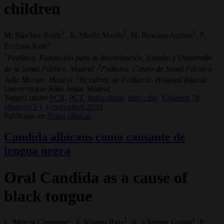
children
1
2
3
M. Sánchez Bayle
, R. Martín Martín
, M. Bascuas Arribas
, F.
3
Ecclesia Raiti
1
Pediatra. Fundación para la Investigación, Estudio y Desarrollo
2
de la Salud Pública. Madrid.
Pediatra. Centro de Salud Párroco
3
Julio Morate. Madrid.
Residente de Pediatría. Hospital Infantil
Universitario Niño Jesús. Madrid
Tagged under
PCR,
PCT,
leucocitosis,
infección,
Volumen 78
números 3 y 4 marzoabril 2020
Publicado en
Notas clínicas
Candida albicans como causante de
lengua negra
Oral Candida as a cause of
black tongue
1
1
1
L. Murcia Clemente
, V. Viseras Ruiz
, R. Vázquez Gomis
, E.