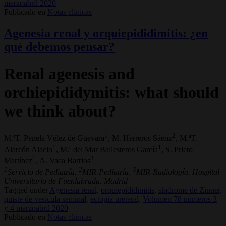
marzoabril 2020
Publicado en
Notas clínicas
Agenesia renal y orquiepididimitis: ¿en
qué debemos pensar?
Renal agenesis and
orchiepididymitis: what should
we think about?
1
2
M.ªT. Penela Vélez de Guevara
, M. Herreros Sáenz
, M.ªT.
1
1
Alarcón Alacio
, M.ª del Mar Ballesteros García
, S. Prieto
1
3
Martínez
, A. Vaca Barrios
1
2
3
Servicio de Pediatría.
MIR-Pediatría.
MIR-Radiología. Hospital
Universitario de Fuenlabrada. Madrid
Tagged under
Agenesia renal,
orquiepididimitis,
síndrome de Zinner,
quiste de vesícula seminal,
ectopia ureteral,
Volumen 78 números 3
y 4 marzoabril 2020
Publicado en
Notas clínicas