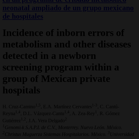
neonatal ampliado de un grupo mexicano
de hospitales
Incidence of inborn errors of
metabolism and other diseases
detected in a newborn
screening program within a
group of Mexican private
hospitals
1,5
1-3
H. Cruz-Camino
, E.A. Martínez Cervantes
, C. Cantú-
1,4
1,4
1
Reyna
, D.L. Vázquez-Cantu
, A. Zea-Rey
, R. Gómez
1,2
2
Gutiérrez
, J.A. Vera Delgado
1
Genomi-k S.A.P.I. de C.V., Monterrey. Nuevo León. México.
2
3
Christus Muguerza Sistemas Hospitalarios. México.
Universidad