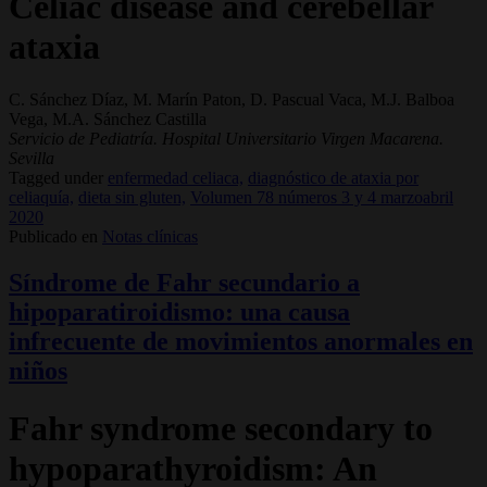
Celiac disease and cerebellar
ataxia
C. Sánchez Díaz, M. Marín Paton, D. Pascual Vaca, M.J. Balboa
Vega, M.A. Sánchez Castilla
Servicio de Pediatría. Hospital Universitario Virgen Macarena.
Sevilla
Tagged under
enfermedad celiaca,
diagnóstico de ataxia por
celiaquía,
dieta sin gluten,
Volumen 78 números 3 y 4 marzoabril
2020
Publicado en
Notas clínicas
Síndrome de Fahr secundario a
hipoparatiroidismo: una causa
infrecuente de movimientos anormales en
niños
Fahr syndrome secondary to
hypoparathyroidism: An