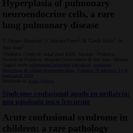
Hyperplasia of pulmonary
neuroendocrine cells, a rare
lung pulmonary disease
1
2
2
T. Atienza Almarcha
, F. Sánchez Ferrer
, B. García Avilés
, M.
2
Juste Ruiz
1
2
Pediatra. Centro de Salud Juan XXIII. Alicante.
Pediatra.
Servicio de Pediatría. Hospital Universitario de San Juan. Alicante
Tagged under
enfermedad pulmonar intersticial,
taquipnea,
hiperplasia de células neuroendocrinas,
Volumen 78 números 3 y 4
marzoabril 2020
Publicado en
Notas clínicas
Síndrome confusional agudo en pediatría:
una patología poco frecuente
Acute confusional syndrome in
children: a rare pathology