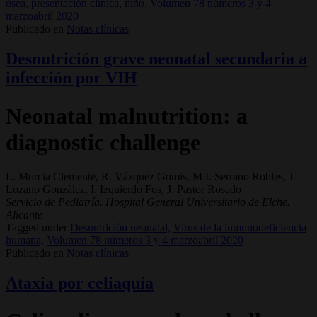
ósea,
presentación clínica,
niño,
Volumen 78 números 3 y 4
marzoabril 2020
Publicado en
Notas clínicas
Desnutrición grave neonatal secundaria a
infección por VIH
Neonatal malnutrition: a
diagnostic challenge
L. Murcia Clemente, R. Vázquez Gomis, M.I. Serrano Robles, J.
Lozano González, I. Izquierdo Fos, J. Pastor Rosado
Servicio de Pediatría. Hospital General Universitario de Elche.
Alicante
Tagged under
Desnutrición neonatal,
Virus de la inmunodeficiencia
humana,
Volumen 78 números 3 y 4 marzoabril 2020
Publicado en
Notas clínicas
Ataxia por celiaquía