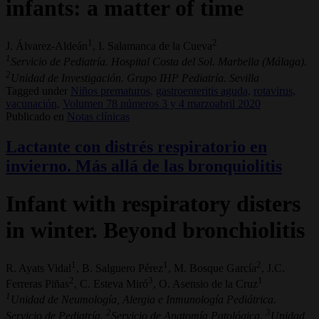
infants: a matter of time
1
2
J. Álvarez-Aldeán
, I. Salamanca de la Cueva
1
Servicio de Pediatría. Hospital Costa del Sol. Marbella (Málaga).
2
Unidad de Investigación. Grupo IHP Pediatría. Sevilla
Tagged under
Niños prematuros,
gastroenteritis aguda,
rotavirus,
vacunación,
Volumen 78 números 3 y 4 marzoabril 2020
Publicado en
Notas clínicas
Lactante con distrés respiratorio en
invierno. Más allá de las bronquiolitis
Infant with respiratory disters
in winter. Beyond bronchiolitis
1
1
2
R. Ayats Vidal
, B. Salguero Pérez
, M. Bosque García
, J.C.
2
3
1
Ferreras Piñas
, C. Esteva Miró
, O. Asensio de la Cruz
1
Unidad de Neumología, Alergia e Inmunología Pediátrica.
2
3
Servicio de Pediatría.
Servicio de Anatomía Patológica.
Unidad