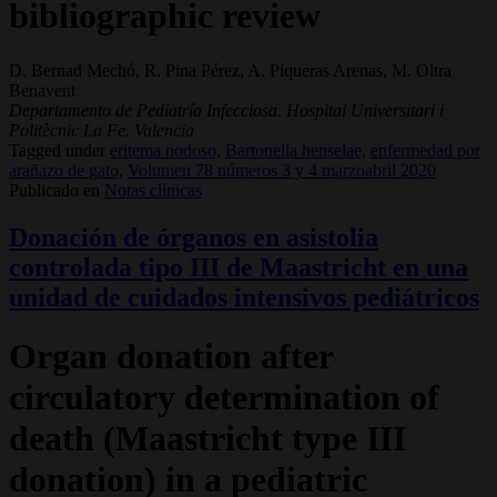
bibliographic review
D. Bernad Mechó, R. Pina Pérez, A. Piqueras Arenas, M. Oltra
Benavent
Departamento de Pediatría Infecciosa. Hospital Universitari i
Politècnic La Fe. Valencia
Tagged under
eritema nodoso,
Bartonella henselae,
enfermedad por
arañazo de gato,
Volumen 78 números 3 y 4 marzoabril 2020
Publicado en
Notas clínicas
Donación de órganos en asistolia
controlada tipo III de Maastricht en una
unidad de cuidados intensivos pediátricos
Organ donation after
circulatory determination of
death (Maastricht type III
donation) in a pediatric