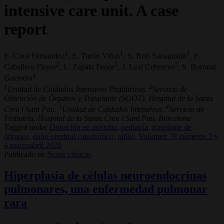
intensive care unit. A case
report
1
1
1
E. Coca Férnandez
, E. Turón Viñas
, S. Brió Sanagustín
, F.
2
3
2
Caballero Flores
, L. Zapata Fenor
, J. Leal Cebrecos
, S. Boronat
4
Guerrero
1
2
Unidad de Cuidados Intensivos Pediátricos.
Servicio de
Obtención de Órganos y Trasplante (SOOT). Hospital de la Santa
3
4
Creu i Sant Pau.
Unidad de Cuidados Intensivos.
Servicio de
Pediatría. Hospital de la Santa Creu i Sant Pau. Barcelona
Tagged under
Donación en asistolia,
pediatría,
trasplante de
órganos,
daño cerebral catastrófico,
niños,
Volumen 78 números 3 y
4 marzoabril 2020
Publicado en
Notas clínicas
Hiperplasia de células neuroendocrinas
pulmonares, una enfermedad pulmonar
rara