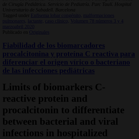
de Cirugía Pediátrica. Servicio de Pediatría. Parc Taulí. Hospital
Universitario de Sabadell. Barcelona
Tagged under
Enfisema lobar congénito,
malformaciones
pulmonares,
lactante,
caso clínico,
Volumen 78 números 3 y 4
marzoabril 2020
Publicado en
Originales
Fiabilidad de los biomarcadores
procalcitonina y proteína C reactiva para
diferenciar el origen vírico o bacteriano
de las infecciones pediátricas
Limits of biomarkers C-
reactive protein and
procalcitonin to differentiate
between bacterial and viral
infections in hospitalized