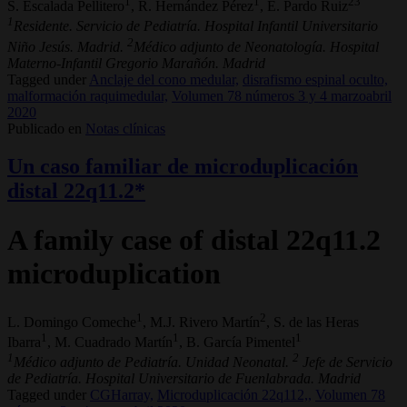
1
1
23
S. Escalada Pellitero
, R. Hernández Pérez
, E. Pardo Ruiz
1
Residente. Servicio de Pediatría. Hospital Infantil Universitario
2
Niño Jesús. Madrid.
Médico adjunto de Neonatología. Hospital
Materno-Infantil Gregorio Marañón. Madrid
Tagged under
Anclaje del cono medular,
disrafismo espinal oculto,
malformación raquimedular,
Volumen 78 números 3 y 4 marzoabril
2020
Publicado en
Notas clínicas
Un caso familiar de microduplicación
distal 22q11.2*
A family case of distal 22q11.2
microduplication
1
2
L. Domingo Comeche
, M.J. Rivero Martín
, S. de las Heras
1
1
1
Ibarra
, M. Cuadrado Martín
, B. García Pimentel
1
2
Médico adjunto de Pediatría. Unidad Neonatal.
Jefe de Servicio
de Pediatría. Hospital Universitario de Fuenlabrada. Madrid
Tagged under
CGHarray,
Microduplicación 22q112,,
Volumen 78