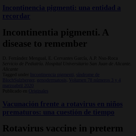
Incontinencia pigmenti: una entidad a
recordar
Incontinentia pigmenti. A
disease to remember
D. Ferrández Mengual, E. Cervantes García, A.P. Nso-Roca
Servicio de Pediatría. Hospital Universitario San Juan de Alicante.
Alicante
Tagged under
Incontinencia pigmenti,
síndrome de
BlochSulzberger,
genodermatosis,
Volumen 78 números 3 y 4
marzoabril 2020
Publicado en
Originales
Vacunación frente a rotavirus en niños
prematuros: una cuestión de tiempo
Rotavirus vaccine in preterm