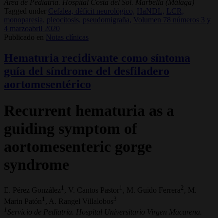
Área de Pediatría. Hospital Costa del Sol. Marbella (Málaga)
Tagged under
Cefalea, déficit neurológico,
HaNDL,
LCR,
monoparesia,
pleocitosis,
pseudomigraña,
Volumen 78 números 3 y
4 marzoabril 2020
Publicado en
Notas clínicas
Hematuria recidivante como síntoma
guía del síndrome del desfiladero
aortomesentérico
Recurrent hematuria as a
guiding symptom of
aortomesenteric gorge
syndrome
1
1
2
E. Pérez González
, V. Cantos Pastor
, M. Guido Ferrera
, M.
1
3
Marin Patón
, A. Rangel Villalobos
1
Servicio de Pediatría. Hospital Universitario Virgen Macarena.