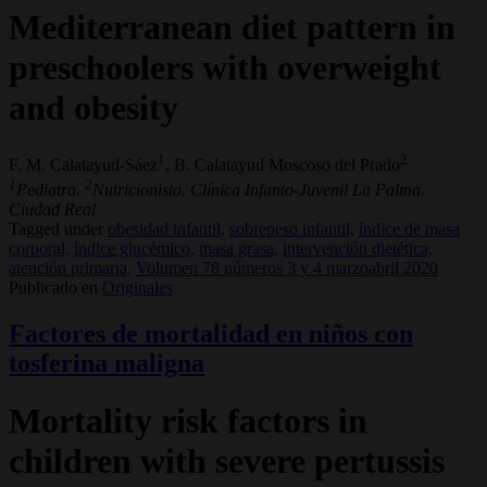
Mediterranean diet pattern in
preschoolers with overweight
and obesity
1
2
F. M. Calatayud-Sáez
, B. Calatayud Moscoso del Prado
1
2
Pediatra.
Nutricionista. Clínica Infanto-Juvenil La Palma.
Ciudad Real
Tagged under
obesidad infantil,
sobrepeso infantil,
índice de masa
corporal,
índice glucémico,
masa grasa,
intervención dietética,
atención primaria,
Volumen 78 números 3 y 4 marzoabril 2020
Publicado en
Originales
Factores de mortalidad en niños con
tosferina maligna
Mortality risk factors in
children with severe pertussis