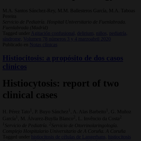
M.A. Santos Sánchez-Rey, M.M. Ballesteros García, M.A. Taboas
Pereira
Servicio de Pediatría. Hospital Universitario de Fuenlabrada.
Fuenlabrada (Madrid)
Tagged under
Agitación confusional,
delirium,
niños,
pediatría,
síndrome,
Volumen 78 números 3 y 4 marzoabril 2020
Publicado en
Notas clínicas
Histiocitosis: a propósito de dos casos
clínicos
Histiocytosis: report of two
clinical cases
1
1
1
H. Pérez Tato
, P. Buyo Sánchez
, A. Alas Barbeito
, G. Muñoz
1
2
2
García
, M. Álvarez-Buylla Blanco
, L. Invêncio da Costa
1
2
Servicio de Pediatría.
Servicio de Otorrinolaringología.
Complejo Hospitalario Universitario de A Coruña. A Coruña
Tagged under
histiocitosis de células de Langerhans,
histiocitosis