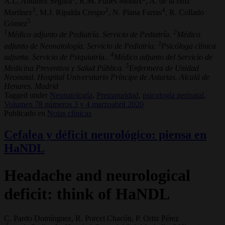
A.L. Antúnez Segura
, R.M. Funes Moñux
, A. de la Hoz
3
2
4
Martínez
, M.J. Ripalda Crespo
, N. Plana Farras
, R. Collado
5
Gómez
1
2
Médico adjunto de Pediatría. Servicio de Pediatría.
Médico
3
adjunto de Neonatología. Servicio de Pediatría.
Psicóloga clínica
4
adjunta. Servicio de Psiquiatría..
Médico adjunto del Servicio de
5
Medicina Preventiva y Salud Pública.
Enfermera de Unidad
Neonatal. Hospital Universitario Príncipe de Asturias. Alcalá de
Henares. Madrid
Tagged under
Neonatología,
Prematuridad,
psicología perinatal,
Volumen 78 números 3 y 4 marzoabril 2020
Publicado en
Notas clínicas
Cefalea y déficit neurológico: piensa en
HaNDL
Headache and neurological
deficit: think of HaNDL
C. Pardo Domínguez, R. Porcel Chacón, P. Ortiz Pérez