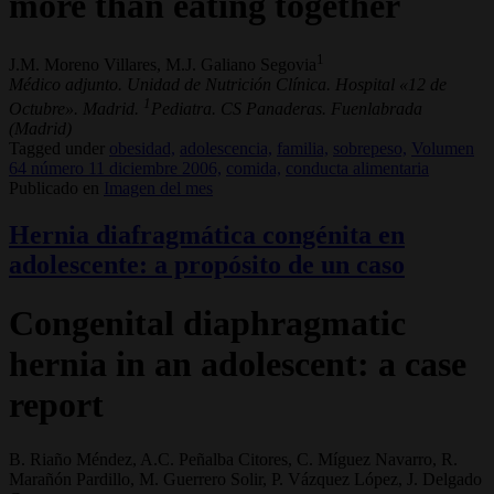
more than eating together
1
J.M. Moreno Villares, M.J. Galiano Segovia
Médico adjunto. Unidad de Nutrición Clínica. Hospital «12 de
1
Octubre». Madrid.
Pediatra. CS Panaderas. Fuenlabrada
(Madrid)
Tagged under
obesidad,
adolescencia,
familia,
sobrepeso,
Volumen
64 número 11 diciembre 2006,
comida,
conducta alimentaria
Publicado en
Imagen del mes
Hernia diafragmática congénita en
adolescente: a propósito de un caso
Congenital diaphragmatic
hernia in an adolescent: a case
report
B. Riaño Méndez, A.C. Peñalba Citores, C. Míguez Navarro, R.
Marañón Pardillo, M. Guerrero Solir, P. Vázquez López, J. Delgado