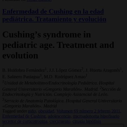
Enfermedad de Cushing en la edad
pediátrica. Tratamiento y evolución
Cushing’s syndrome in
pediatric age. Treatment and
evolution
1
2
1
B. Huidobro Fernández
, J.J. López Gómez
, J. Huerta Aragonés
,
3
1
E. Salinero Paniagua
, M.D. Rodríguez Arnao
1
Unidad de Metabolismo/Endocrinología Pediátrica. Hospital
2
General Universitario «Gregorio Marañón». Madrid.
Sección de
Endocrinología y Nutrición. Complejo Asistencial de León.
3
Servicio de Anatomía Patológica. Hospital General Universitario
«Gregorio Marañón». Madrid
Tagged under
niño,
obesidad,
Volumen 69 número 2 febrero 2011,
Enfermedad de Cushing,
adolescencia,
microadenoma hipofisario
secretor de corticotropina,
crecimiento,
cirugía hipófisis