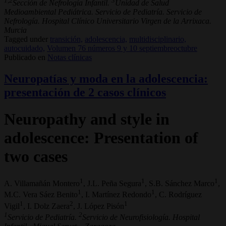
Sección de Nefrología Infantil.
Unidad de Salud
Medioambiental Pediátrica. Servicio de Pediatría. Servicio de
Nefrología. Hospital Clínico Universitario Virgen de la Arrixaca.
Murcia
Tagged under
transición,
adolescencia,
multidisciplinario,
autocuidado,
Volumen 76 números 9 y 10 septiembreoctubre
Publicado en
Notas clínicas
Neuropatías y moda en la adolescencia:
presentación de 2 casos clínicos
Neuropathy and style in
adolescence: Presentation of
two cases
1
1
1
A. Villamañán Montero
, J.L. Peña Segura
, S.B. Sánchez Marco
,
1
1
M.C. Vera Sáez Benito
, I. Martínez Redondo
, C. Rodríguez
1
2
1
Vigil
, I. Dolz Zaera
, J. López Pisón
1
2
Servicio de Pediatría.
Servicio de Neurofisiología. Hospital