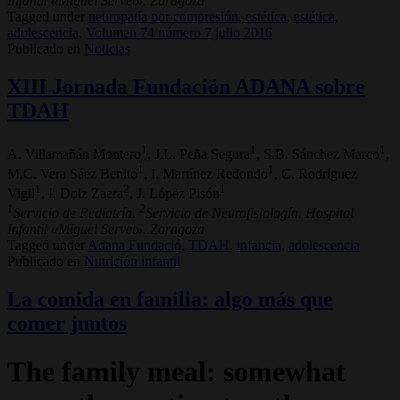
Infantil «Miguel Servet». Zaragoza
Tagged under
neuropatía por compresión, estética,
estética,
adolescencia,
Volumen 74 número 7 julio 2016
Publicado en
Noticias
XIII Jornada Fundación ADANA sobre
TDAH
1
1
1
A. Villamañán Montero
, J.L. Peña Segura
, S.B. Sánchez Marco
,
1
1
M.C. Vera Sáez Benito
, I. Martínez Redondo
, C. Rodríguez
1
2
1
Vigil
, I. Dolz Zaera
, J. López Pisón
1
2
Servicio de Pediatría.
Servicio de Neurofisiología. Hospital
Infantil «Miguel Servet». Zaragoza
Tagged under
Adana Fundació,
TDAH,
infancia,
adolescencia
Publicado en
Nutrición infantil
La comida en familia: algo más que
comer juntos
The family meal: somewhat