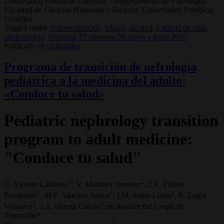
Universidad Pontificia Comillas.
Departamento de Psicología.
Facultad de Ciencias Humanas y Sociales. Universidad Pontificia
Comillas
Tagged under
Automedicación,
tabaco,
alcohol,
Calidad de vida,
adolescencia,
Volumen 77 números 56 mayo y junio 2019
Publicado en
Originales
Programa de transición de nefrología
pediátrica a la medicina del adulto:
«Conduce tu salud»
Pediatric nephrology transition
program to adult medicine:
"Conduce tu salud"
1
2
C. Vicente Calderón
, V. Martínez Jiménez
, J.A. Piñero
1
3
2
Fernández
, M.F. Sánchez Sauco
, I.M. Saura Luján
, R. Luján
1
3
Villaseca
, J.A. Ortega García
; en nombre del Grupo de
Transición*
1,2
3