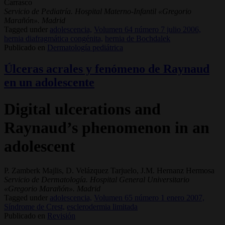
Carrasco
Servicio de Pediatría. Hospital Materno-Infantil «Gregorio
Marañón». Madrid
Tagged under
adolescencia,
Volumen 64 número 7 julio 2006,
hernia diafragmática congénita,
hernia de Bochdalek
Publicado en
Dermatología pediátrica
Úlceras acrales y fenómeno de Raynaud
en un adolescente
Digital ulcerations and
Raynaud’s phenomenon in an
adolescent
P. Zamberk Majlis, D. Velázquez Tarjuelo, J.M. Hernanz Hermosa
Servicio de Dermatología. Hospital General Universitario
«Gregorio Marañón». Madrid
Tagged under
adolescencia,
Volumen 65 número 1 enero 2007,
Síndrome de Crest,
esclerodermia limitada
Publicado en
Revisión