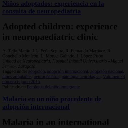
Niños adoptados: experiencia en la
consulta de neuropediatría
Adopted children: experience
in neuropaediatric clinic
A. Tello Martín, J.L. Peña Segura, R. Fernando Martínez, R.
Conchello Monleón, L. Monge Galindo, J. López Pisón
Unidad de Neuropediatría. Hospital Infantil Universitario «Miguel
Servet». Zaragoza
Tagged under
adopción,
adopción internacional,
adopción nacional,
niños adoptados,
neuropediatría,
patología neurológica,
Volumen 73
número 6 junio 2015
Publicado en
Patología del niño inmigrante
Malaria en un niño procedente de
adopción internacional
Malaria in an international