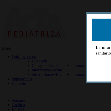
La infor
Menu
sanitari
Quiénes somos
Dirección
Consejo editorial
Información lectores
Información revista
Suscripción revista
Información autores
Suplementos
Contacto
ISSN 2014-2986
Sumario
Archivo
Enlaces