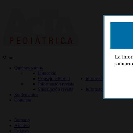
La infor
Menu
sanitari
Quiénes somos
Dirección
Consejo editorial
Información lectores
Información revista
Suscripción revista
Información autores
Suplementos
Contacto
ISSN 2014-2986
Sumario
Archivo
Enlaces