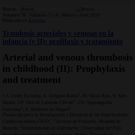
Buscar...
Volumen 78 - Números 3 y 4 - Marzo y Abril 2020
Publicado en
Revisión
Trombosis arteriales y venosas en la
infancia (y II): profilaxis y tratamiento
Arterial and venous thrombosis
in childhood (II): Prophylaxis
and treatment
1
J.A. Iriarte Ezcurdia, A. Delgado Rubio
, M. Vacas Rius, Y. Sáez
2
Meabe, J.P. Sáez de Lafuente Chivite
, J.D. Sagastagoitia
3
3
Gorostiza
, E. Molinero de Miguel
Fundación para la Investigación y Docencia de las Enfermedades
1
Cardiovasculares-FIDEC.
Servicio de Pediatría. Hospital de
2
Basurto.
Departamento de Enfermería. Universidad del País
3
Vasco/Euskal Herriko Unibertsitatea. Bilbao.
Servicio de