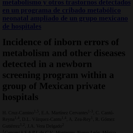
metabolismo y otros trastornos detectados
en un programa de cribado metabólico
neonatal ampliado de un grupo mexicano
de hospitales
Incidence of inborn errors of
metabolism and other diseases
detected in a newborn
screening program within a
group of Mexican private
hospitals
1,5
1-3
H. Cruz-Camino
, E.A. Martínez Cervantes
, C. Cantú-
1,4
1,4
1
Reyna
, D.L. Vázquez-Cantu
, A. Zea-Rey
, R. Gómez
1,2
2
Gutiérrez
, J.A. Vera Delgado
1
Genomi-k S.A.P.I. de C.V., Monterrey. Nuevo León. México.