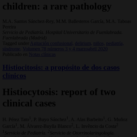
children: a rare pathology
M.A. Santos Sánchez-Rey, M.M. Ballesteros García, M.A. Taboas
Pereira
Servicio de Pediatría. Hospital Universitario de Fuenlabrada.
Fuenlabrada (Madrid)
Tagged under
Agitación confusional,
delirium,
niños,
pediatría,
síndrome,
Volumen 78 números 3 y 4 marzoabril 2020
Publicado en
Notas clínicas
Histiocitosis: a propósito de dos casos
clínicos
Histiocytosis: report of two
clinical cases
1
1
1
H. Pérez Tato
, P. Buyo Sánchez
, A. Alas Barbeito
, G. Muñoz
1
2
2
García
, M. Álvarez-Buylla Blanco
, L. Invêncio da Costa
1
2
Servicio de Pediatría.
Servicio de Otorrinolaringología.