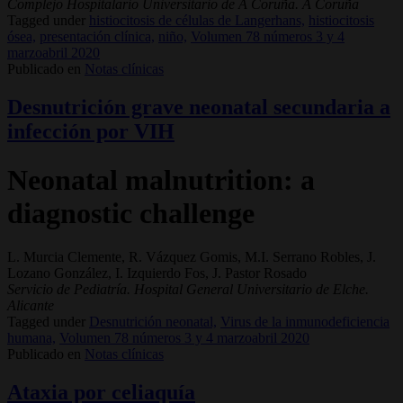
Complejo Hospitalario Universitario de A Coruña. A Coruña
Tagged under
histiocitosis de células de Langerhans,
histiocitosis
ósea,
presentación clínica,
niño,
Volumen 78 números 3 y 4
marzoabril 2020
Publicado en
Notas clínicas
Desnutrición grave neonatal secundaria a
infección por VIH
Neonatal malnutrition: a
diagnostic challenge
L. Murcia Clemente, R. Vázquez Gomis, M.I. Serrano Robles, J.
Lozano González, I. Izquierdo Fos, J. Pastor Rosado
Servicio de Pediatría. Hospital General Universitario de Elche.
Alicante
Tagged under
Desnutrición neonatal,
Virus de la inmunodeficiencia
humana,
Volumen 78 números 3 y 4 marzoabril 2020
Publicado en
Notas clínicas
Ataxia por celiaquía