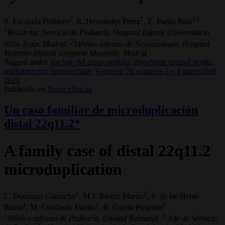
1
1
23
S. Escalada Pellitero
, R. Hernández Pérez
, E. Pardo Ruiz
1
Residente. Servicio de Pediatría. Hospital Infantil Universitario
2
Niño Jesús. Madrid.
Médico adjunto de Neonatología. Hospital
Materno-Infantil Gregorio Marañón. Madrid
Tagged under
Anclaje del cono medular,
disrafismo espinal oculto,
malformación raquimedular,
Volumen 78 números 3 y 4 marzoabril
2020
Publicado en
Notas clínicas
Un caso familiar de microduplicación
distal 22q11.2*
A family case of distal 22q11.2
microduplication
1
2
L. Domingo Comeche
, M.J. Rivero Martín
, S. de las Heras
1
1
1
Ibarra
, M. Cuadrado Martín
, B. García Pimentel
1
2
Médico adjunto de Pediatría. Unidad Neonatal.
Jefe de Servicio