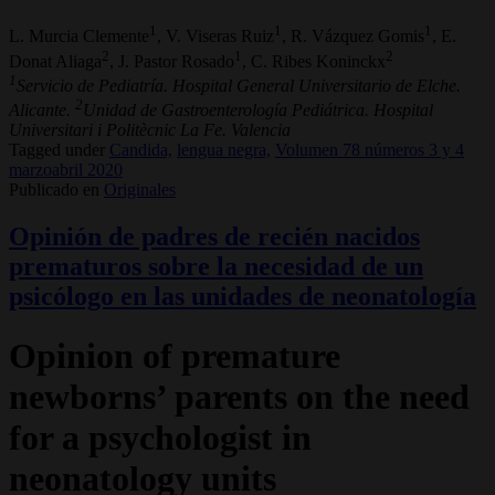
1
1
1
L. Murcia Clemente
, V. Viseras Ruiz
, R. Vázquez Gomis
, E.
2
1
2
Donat Aliaga
, J. Pastor Rosado
, C. Ribes Koninckx
1
Servicio de Pediatría. Hospital General Universitario de Elche.
2
Alicante.
Unidad de Gastroenterología Pediátrica. Hospital
Universitari i Politècnic La Fe. Valencia
Tagged under
Candida,
lengua negra,
Volumen 78 números 3 y 4
marzoabril 2020
Publicado en
Originales
Opinión de padres de recién nacidos
prematuros sobre la necesidad de un
psicólogo en las unidades de neonatología
Opinion of premature
newborns’ parents on the need
for a psychologist in
neonatology units