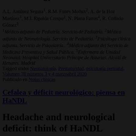
1
2
A.L. Antúnez Segura
, R.M. Funes Moñux
, A. de la Hoz
3
2
4
Martínez
, M.J. Ripalda Crespo
, N. Plana Farras
, R. Collado
5
Gómez
1
2
Médico adjunto de Pediatría. Servicio de Pediatría.
Médico
3
adjunto de Neonatología. Servicio de Pediatría.
Psicóloga clínica
4
adjunta. Servicio de Psiquiatría..
Médico adjunto del Servicio de
5
Medicina Preventiva y Salud Pública.
Enfermera de Unidad
Neonatal. Hospital Universitario Príncipe de Asturias. Alcalá de
Henares. Madrid
Tagged under
Neonatología,
Prematuridad,
psicología perinatal,
Volumen 78 números 3 y 4 marzoabril 2020
Publicado en
Notas clínicas
Cefalea y déficit neurológico: piensa en
HaNDL
Headache and neurological
deficit: think of HaNDL