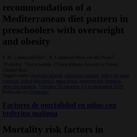
recommendation of a
Mediterranean diet pattern in
preschoolers with overweight
and obesity
1
2
F. M. Calatayud-Sáez
, B. Calatayud Moscoso del Prado
1
2
Pediatra.
Nutricionista. Clínica Infanto-Juvenil La Palma.
Ciudad Real
Tagged under
obesidad infantil,
sobrepeso infantil,
índice de masa
corporal,
índice glucémico,
masa grasa,
intervención dietética,
atención primaria,
Volumen 78 números 3 y 4 marzoabril 2020
Publicado en
Originales
Factores de mortalidad en niños con
tosferina maligna
Mortality risk factors in