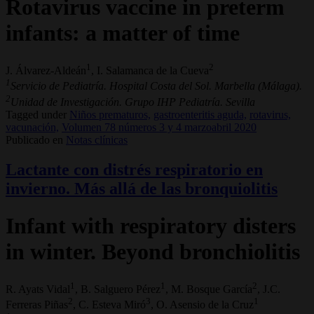
Rotavirus vaccine in preterm
infants: a matter of time
1
2
J. Álvarez-Aldeán
, I. Salamanca de la Cueva
1
Servicio de Pediatría. Hospital Costa del Sol. Marbella (Málaga).
2
Unidad de Investigación. Grupo IHP Pediatría. Sevilla
Tagged under
Niños prematuros,
gastroenteritis aguda,
rotavirus,
vacunación,
Volumen 78 números 3 y 4 marzoabril 2020
Publicado en
Notas clínicas
Lactante con distrés respiratorio en
invierno. Más allá de las bronquiolitis
Infant with respiratory disters
in winter. Beyond bronchiolitis
1
1
2
R. Ayats Vidal
, B. Salguero Pérez
, M. Bosque García
, J.C.
2
3
1
Ferreras Piñas
, C. Esteva Miró
, O. Asensio de la Cruz