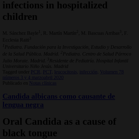
infections in hospitalized
children
1
2
3
M. Sánchez Bayle
, R. Martín Martín
, M. Bascuas Arribas
, F.
3
Ecclesia Raiti
1
Pediatra. Fundación para la Investigación, Estudio y Desarrollo
2
de la Salud Pública. Madrid.
Pediatra. Centro de Salud Párroco
3
Julio Morate. Madrid.
Residente de Pediatría. Hospital Infantil
Universitario Niño Jesús. Madrid
Tagged under
PCR,
PCT,
leucocitosis,
infección,
Volumen 78
números 3 y 4 marzoabril 2020
Publicado en
Notas clínicas
Candida albicans como causante de
lengua negra
Oral Candida as a cause of
black tongue