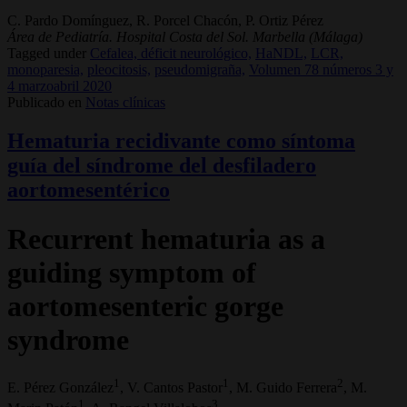
C. Pardo Domínguez, R. Porcel Chacón, P. Ortiz Pérez
Área de Pediatría. Hospital Costa del Sol. Marbella (Málaga)
Tagged under
Cefalea, déficit neurológico,
HaNDL,
LCR,
monoparesia,
pleocitosis,
pseudomigraña,
Volumen 78 números 3 y
4 marzoabril 2020
Publicado en
Notas clínicas
Hematuria recidivante como síntoma
guía del síndrome del desfiladero
aortomesentérico
Recurrent hematuria as a
guiding symptom of
aortomesenteric gorge
syndrome
1
1
2
E. Pérez González
, V. Cantos Pastor
, M. Guido Ferrera
, M.
1
3