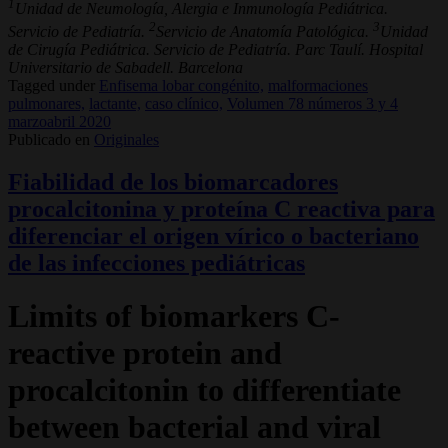
1
Unidad de Neumología, Alergia e Inmunología Pediátrica.
2
3
Servicio de Pediatría.
Servicio de Anatomía Patológica.
Unidad
de Cirugía Pediátrica. Servicio de Pediatría. Parc Taulí. Hospital
Universitario de Sabadell. Barcelona
Tagged under
Enfisema lobar congénito,
malformaciones
pulmonares,
lactante,
caso clínico,
Volumen 78 números 3 y 4
marzoabril 2020
Publicado en
Originales
Fiabilidad de los biomarcadores
procalcitonina y proteína C reactiva para
diferenciar el origen vírico o bacteriano
de las infecciones pediátricas
Limits of biomarkers C-
reactive protein and
procalcitonin to differentiate
between bacterial and viral