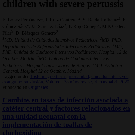
children with severe pertussis
1
2
3
E. López Fernández
, J. Ruiz Contreras
, S. Belda Hofheinz
, F.
4
3
2
Gómez Sáez
, J.I. Sánchez Díaz
, P. Rojo Conejo
, M.P. Cedena
5
2
Pilar
, D. Blázquez Gamero
1
2
MD. Unidad de Cuidados Intensivos Pediátricos.
MD, PhD.
3
Departamento de Enfermedades Infecciosas Pediátricas.
MD,
PhD. Unidad de Cuidados Intensivos Pediátricos. Hospital 12 de
4
Octubre. Madrid.
MD. Unidad de Cuidados Intensivos
5
Pediátricos. Hospital Universitario de Burgos.
MD. Pediatría
General. Hospital 12 de Octubre. Madrid
Tagged under
Tosferina,
pertussis,
mortalidad,
cuidados intensivos,
exanguinotransfusión,
Volumen 78 números 3 y 4 marzoabril 2020
Publicado en
Originales
Cambios en tasas de infección asociada a
catéter central y factores relacionados en
una unidad neonatal con la
implementación de toallas de
clorhexidina