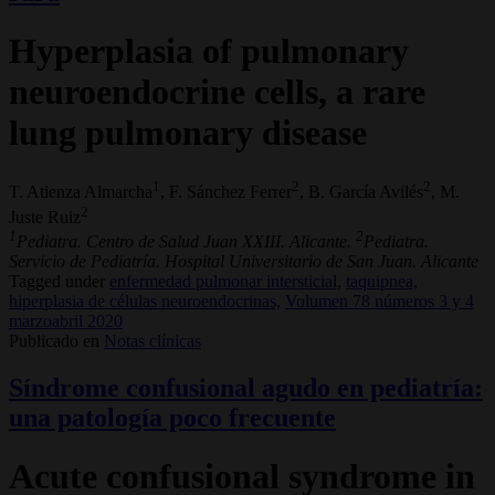
Hyperplasia of pulmonary
neuroendocrine cells, a rare
lung pulmonary disease
1
2
2
T. Atienza Almarcha
, F. Sánchez Ferrer
, B. García Avilés
, M.
2
Juste Ruiz
1
2
Pediatra. Centro de Salud Juan XXIII. Alicante.
Pediatra.
Servicio de Pediatría. Hospital Universitario de San Juan. Alicante
Tagged under
enfermedad pulmonar intersticial,
taquipnea,
hiperplasia de células neuroendocrinas,
Volumen 78 números 3 y 4
marzoabril 2020
Publicado en
Notas clínicas
Síndrome confusional agudo en pediatría:
una patología poco frecuente
Acute confusional syndrome in