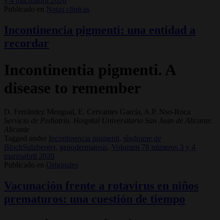
y 4 marzoabril 2020
Publicado en
Notas clínicas
Incontinencia pigmenti: una entidad a
recordar
Incontinentia pigmenti. A
disease to remember
D. Ferrández Mengual, E. Cervantes García, A.P. Nso-Roca
Servicio de Pediatría. Hospital Universitario San Juan de Alicante.
Alicante
Tagged under
Incontinencia pigmenti,
síndrome de
BlochSulzberger,
genodermatosis,
Volumen 78 números 3 y 4
marzoabril 2020
Publicado en
Originales
Vacunación frente a rotavirus en niños
prematuros: una cuestión de tiempo