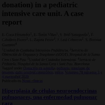
donation) in a pediatric
intensive care unit. A case
report
1
1
1
E. Coca Férnandez
, E. Turón Viñas
, S. Brió Sanagustín
, F.
2
3
2
Caballero Flores
, L. Zapata Fenor
, J. Leal Cebrecos
, S. Boronat
4
Guerrero
1
2
Unidad de Cuidados Intensivos Pediátricos.
Servicio de
Obtención de Órganos y Trasplante (SOOT). Hospital de la Santa
3
4
Creu i Sant Pau.
Unidad de Cuidados Intensivos.
Servicio de
Pediatría. Hospital de la Santa Creu i Sant Pau. Barcelona
Tagged under
Donación en asistolia,
pediatría,
trasplante de
órganos,
daño cerebral catastrófico,
niños,
Volumen 78 números 3 y
4 marzoabril 2020
Publicado en
Notas clínicas
Hiperplasia de células neuroendocrinas
pulmonares, una enfermedad pulmonar
rara