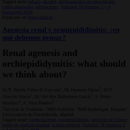
Tagged under
tabaco,
alcohol,
medicamentos sin prescripción,
estilos parentales,
adolescentes,
Volumen 78 números 3 y 4
marzoabril 2020
Publicado en
Notas clínicas
Agenesia renal y orquiepididimitis: ¿en
qué debemos pensar?
Renal agenesis and
orchiepididymitis: what should
we think about?
1
2
M.ªT. Penela Vélez de Guevara
, M. Herreros Sáenz
, M.ªT.
1
1
Alarcón Alacio
, M.ª del Mar Ballesteros García
, S. Prieto
1
3
Martínez
, A. Vaca Barrios
1
2
3
Servicio de Pediatría.
MIR-Pediatría.
MIR-Radiología. Hospital
Universitario de Fuenlabrada. Madrid
Tagged under
Agenesia renal,
orquiepididimitis,
síndrome de Zinner,
quiste de vesícula seminal,
ectopia ureteral,
Volumen 78 números 3