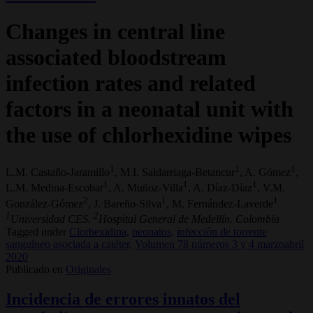
Changes in central line
associated bloodstream
infection rates and related
factors in a neonatal unit with
the use of chlorhexidine wipes
1
1
1
L.M. Castaño-Jaramillo
, M.I. Saldarriaga-Betancur
, A. Gómez
,
1
1
1
L.M. Medina-Escobar
, A. Muñoz-Villa
, A. Díaz-Díaz
, V.M.
2
1
1
González-Gómez
, J. Bareño-Silva
, M. Fernández-Laverde
1
2
Universidad CES.
Hospital General de Medellín. Colombia
Tagged under
Clorhexidina,
neonatos,
infección de torrente
sanguíneo asociada a catéter,
Volumen 78 números 3 y 4 marzoabril
2020
Publicado en
Originales
Incidencia de errores innatos del