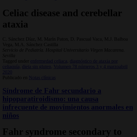
Celiac disease and cerebellar
ataxia
C. Sánchez Díaz, M. Marín Paton, D. Pascual Vaca, M.J. Balboa
Vega, M.A. Sánchez Castilla
Servicio de Pediatría. Hospital Universitario Virgen Macarena.
Sevilla
Tagged under
enfermedad celiaca,
diagnóstico de ataxia por
celiaquía,
dieta sin gluten,
Volumen 78 números 3 y 4 marzoabril
2020
Publicado en
Notas clínicas
Síndrome de Fahr secundario a
hipoparatiroidismo: una causa
infrecuente de movimientos anormales en
niños
Fahr syndrome secondary to