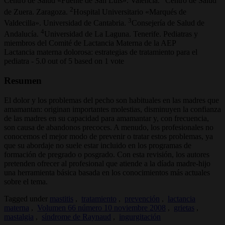
Centro de Salud «Fuente de San Luis». Valencia.
Centro de Salud
2
de Zuera. Zaragoza.
Hospital Universitario «Marqués de
3
Valdecilla». Universidad de Cantabria.
Consejería de Salud de
4
Andalucía.
Universidad de La Laguna. Tenerife. Pediatras y
miembros del Comité de Lactancia Materna de la AEP
Lactancia materna dolorosa: estrategias de tratamiento para el
pediatra
-
5.0
out of
5
based on
1
vote
Resumen
El dolor y los problemas del pecho son habituales en las madres que
amamantan: originan importantes molestias, disminuyen la confianza
de las madres en su capacidad para amamantar y, con frecuencia,
son causa de abandonos precoces. A menudo, los profesionales no
conocemos el mejor modo de prevenir o tratar estos problemas, ya
que su abordaje no suele estar incluido en los programas de
formación de pregrado o posgrado. Con esta revisión, los autores
pretenden ofrecer al profesional que atiende a la díada madre-hijo
una herramienta básica basada en los conocimientos más actuales
sobre el tema.
Tagged under
mastitis
,
tratamiento
,
prevención
,
lactancia
materna
,
Volumen 66 número 10 noviembre 2008
,
grietas
,
mastalgia
,
síndrome de Raynaud
,
ingurgitación