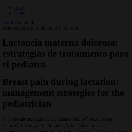
Print
E-mail
Nutrición infantil
Acta Pediatr Esp. 2008; 66(10): 504-509
Lactancia materna dolorosa:
estrategias de tratamiento para
el pediatra
Breast pain during lactation:
management strategies for the
pediatrician
1
M.T. Hernández Aguilar, J.J. Lasarte Velillas
, M.J. Lozano
2
3
4
Latorre
, J. Aguayo Maldonado
, N.M. Díaz Gómez
1