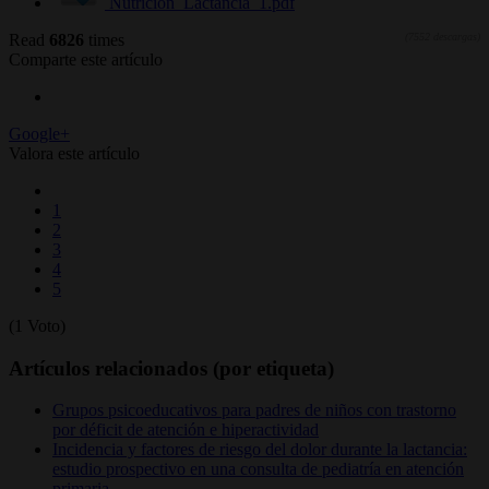
Nutricion_Lactancia_1.pdf
Read
6826
times
(7552 descargas)
Comparte este artículo
Google+
Valora este artículo
1
2
3
4
5
(1 Voto)
Artículos relacionados (por etiqueta)
Grupos psicoeducativos para padres de niños con trastorno
por déficit de atención e hiperactividad
Incidencia y factores de riesgo del dolor durante la lactancia:
estudio prospectivo en una consulta de pediatría en atención
primaria