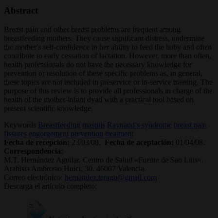
Abstract
Breast pain and other breast problems are frequent among
breastfeeding mothers. They cause significant distress, undermine
the mother's self-confidence in her ability to feed the baby and often
contribute to early cessation of lactation. However, more than often,
health professionals do not have the necessary knowledge for
prevention or resolution of these specific problems as, in general,
these topics are not included in preservice or in-service training. The
purpose of this review is to provide all professionals in charge of the
health of the mother-infant dyad with a practical tool based on
present scientific knowledge.
Keywords
Breastfeeding
mastitis
Raynaud’s syndrome
breast pain
fissures
engorgement
prevention
treatment
Fecha de recepción:
23/03/08.
Fecha de aceptación:
01/04/08.
Correspondencia:
M.T. Hernández Aguilar. Centro de Salud «Fuente de San Luis».
Arabista Ambrosio Huici, 30. 46007 Valencia.
Correo electrónico:
hernandez.teragu@gmail.com
Descarga el artículo completo: