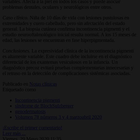
variables. Afecta a la piel en todos los casos y puede asociar
problemas dentales, oculares y neurológicos entre otros.
Caso clínico.
Niña de 10 días de vida con lesiones pustulosas en
extremidades y cuero cabelludo, pero sin afectación del estado
general. La biopsia cutánea confirma incontinencia pigmenti y el
estudio neurooftalmológico inicial resulta normal. A los 15 meses de
edad, las lesiones se encuentran en fase hiperpigmentada.
Conclusiones.
La expresividad clínica de la incontinencia pigmenti
es altamente variable. Este cuadro debe incluirse en el diagnóstico
diferencial de los exantemas vesiculosos en la infancia. Un
diagnóstico precoz evitará pruebas complementarias innecesarias y
el retraso en la detección de complicaciones sistémicas asociadas.
Publicado en
Notas clínicas
Etiquetado como
Incontinencia pigmenti
síndrome de BlochSulzberger
genodermatosis
Volumen 78 números 3 y 4 marzoabril 2020
¡Escribe el primer comentario!
Leer más ...
Viernes, 29 Mayo 2020 11:35