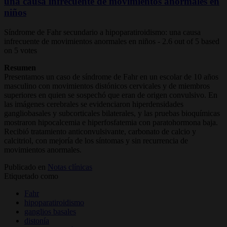
una causa infrecuente de movimientos anormales en
niños
Síndrome de Fahr secundario a hipoparatiroidismo: una causa
infrecuente de movimientos anormales en niños
-
2.6
out of
5
based
on
5
votes
Resumen
Presentamos un caso de síndrome de Fahr en un escolar de 10 años
masculino con movimientos distónicos cervicales y de miembros
superiores en quien se sospechó que eran de origen convulsivo. En
las imágenes cerebrales se evidenciaron hiperdensidades
gangliobasales y subcorticales bilaterales, y las pruebas bioquímicas
mostraron hipocalcemia e hiperfosfatemia con paratohormona baja.
Recibió tratamiento anticonvulsivante, carbonato de calcio y
calcitriol, con mejoría de los síntomas y sin recurrencia de
movimientos anormales.
Publicado en
Notas clínicas
Etiquetado como
Fahr
hipoparatiroidismo
ganglios basales
distonía