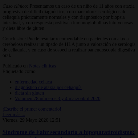
Caso clínico:
Presentamos un caso de un niño de 11 años con ataxia
progresiva de difícil diagnóstico, con marcadores serológicos de
celiaquía prácticamente normales y con diagnóstico por biopsia
intestinal, y con respuesta positiva a inmunoglobulinas intravenosas
y dieta libre de gluten.
Conclusión: Puede resultar recomendable en pacientes con ataxia
cerebelosa realizar un tipado de HLA junto a valoración de serología
de celiaquía, y en caso de sospecha realizar panendoscopia digestiva
oral.
Publicado en
Notas clínicas
Etiquetado como
enfermedad celiaca
diagnóstico de ataxia por celiaquía
dieta sin gluten
Volumen 78 números 3 y 4 marzoabril 2020
¡Escribe el primer comentario!
Leer más ...
Viernes, 29 Mayo 2020 12:51
Síndrome de Fahr secundario a hipoparatiroidismo: