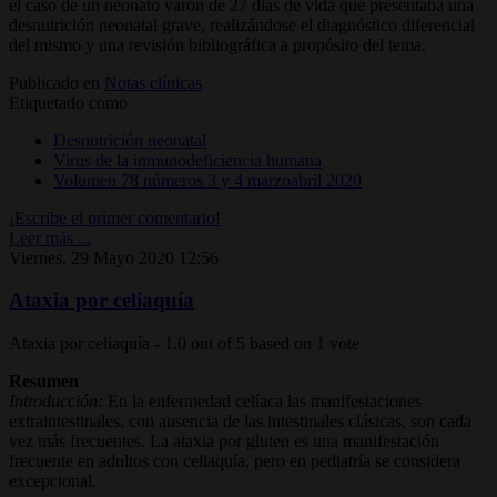
el caso de un neonato varón de 27 días de vida que presentaba una
desnutrición neonatal grave, realizándose el diagnóstico diferencial
del mismo y una revisión bibliográfica a propósito del tema.
Publicado en
Notas clínicas
Etiquetado como
Desnutrición neonatal
Virus de la inmunodeficiencia humana
Volumen 78 números 3 y 4 marzoabril 2020
¡Escribe el primer comentario!
Leer más ...
Viernes, 29 Mayo 2020 12:56
Ataxia por celiaquía
Ataxia por celiaquía
-
1.0
out of
5
based on
1
vote
Resumen
Introducción:
En la enfermedad celíaca las manifestaciones
extraintestinales, con ausencia de las intestinales clásicas, son cada
vez más frecuentes. La ataxia por gluten es una manifestación
frecuente en adultos con celiaquía, pero en pediatría se considera
excepcional.