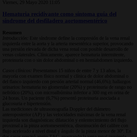
Viernes, 29 Mayo 2020 11:05
Hematuria recidivante como síntoma guía del
síndrome del desfiladero aortomesentérico
Resumen
Introducción:
Este síndrome define la compresión de la vena renal
izquierda entre la aorta y la arteria mesentérica superior, provocando
una presión elevada de dicha vena renal con posible desarrollo de
venas colaterales. Clínicamente, aparece hematuria intermitente,
proteinuria con o sin dolor abdominal o en hemiabdomen izquierdo.
Casos clínicos:
Presentamos 15 niños de entre 7 y 13 años, la
mayoría con examen físico normal y clínica de dolor abdominal o
del flanco izquierdo con presión arterial normal (46,6%); hallazgos
urinarios: hematuria no glomerular (20%) y proteinuria de rango no
nefrótico (20%), con microalbúmina inferior a 300 mg en orina de
24 horas. Un paciente (6,7%) presentó proteinuria asociada a
glucosuria e hipertensión.
Las mediciones de ultrasonografía Doppler del diámetro
anteroposterior (AP) y las velocidades máximas de la vena renal
izquierda son diagnósticas: dilatación y enlentecimiento del flujo
proximal a la pinza aortomesentérica, disminución del calibre con
flujo acelerado a nivel distal y ángulo de la pinza menor de 30º. En
dos casos precisó angio-TAC, mostrando la vena renal izquierda