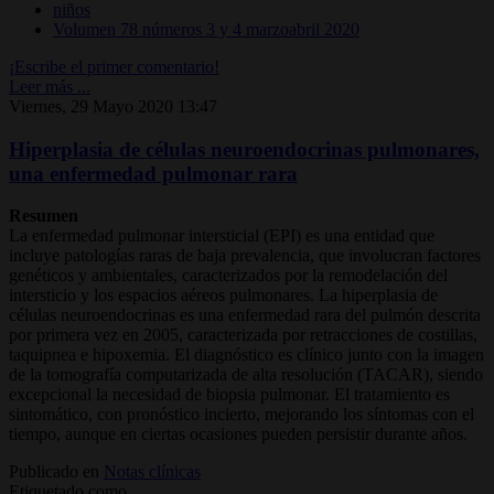
niños
Volumen 78 números 3 y 4 marzoabril 2020
¡Escribe el primer comentario!
Leer más ...
Viernes, 29 Mayo 2020 13:47
Hiperplasia de células neuroendocrinas pulmonares,
una enfermedad pulmonar rara
Resumen
La enfermedad pulmonar intersticial (EPI) es una entidad que
incluye patologías raras de baja prevalencia, que involucran factores
genéticos y ambientales, caracterizados por la remodelación del
intersticio y los espacios aéreos pulmonares. La hiperplasia de
células neuroendocrinas es una enfermedad rara del pulmón descrita
por primera vez en 2005, caracterizada por retracciones de costillas,
taquipnea e hipoxemia. El diagnóstico es clínico junto con la imagen
de la tomografía computarizada de alta resolución (TACAR), siendo
excepcional la necesidad de biopsia pulmonar. El tratamiento es
sintomático, con pronóstico incierto, mejorando los síntomas con el
tiempo, aunque en ciertas ocasiones pueden persistir durante años.
Publicado en
Notas clínicas
Etiquetado como