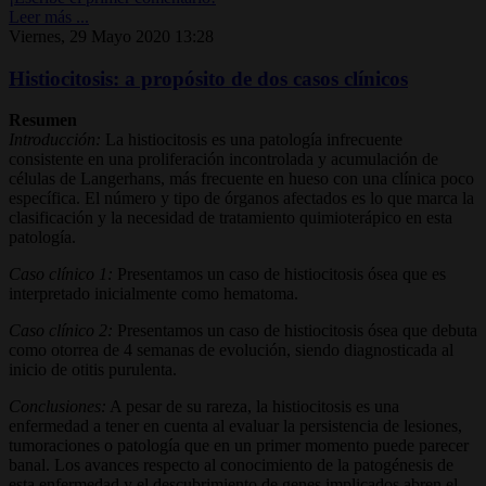
Leer más ...
Viernes, 29 Mayo 2020 13:28
Histiocitosis: a propósito de dos casos clínicos
Resumen
Introducción:
La histiocitosis es una patología infrecuente
consistente en una proliferación incontrolada y acumulación de
células de Langerhans, más frecuente en hueso con una clínica poco
específica. El número y tipo de órganos afectados es lo que marca la
clasificación y la necesidad de tratamiento quimioterápico en esta
patología.
Caso clínico 1:
Presentamos un caso de histiocitosis ósea que es
interpretado inicialmente como hematoma.
Caso clínico 2:
Presentamos un caso de histiocitosis ósea que debuta
como otorrea de 4 semanas de evolución, siendo diagnosticada al
inicio de otitis purulenta.
Conclusiones:
A pesar de su rareza, la histiocitosis es una
enfermedad a tener en cuenta al evaluar la persistencia de lesiones,
tumoraciones o patología que en un primer momento puede parecer
banal. Los avances respecto al conocimiento de la patogénesis de
esta enfermedad y el descubrimiento de genes implicados abren el