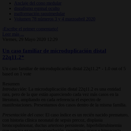
Anclaje del cono medular
disrafismo espinal oculto
malformación raquimedular
Volumen 78 números 3 y 4 marzoabril 2020
¡Escribe el primer comentario!
Leer más ...
Viernes, 29 Mayo 2020 12:29
Un caso familiar de microduplicación distal
22q11.2*
Un caso familiar de microduplicación distal 22q11.2*
-
1.0
out of
5
based on
1
vote
Resumen
Introducción:
La microduplicación distal 22q11.2 es una entidad
rara, pero de la que están apareciendo cada vez más casos en la
literatura, ampliando en cada referencia el espectro de
manifestaciones. Presentamos dos casos dentro de la misma familia.
Presentación del caso:
El caso índice es un recién nacido prematuro,
con historia clínica neonatal de sepsis precoz, displasia
broncopulmonar, ductus arterioso persistente, hiperbilirrubinemia
que precisa exanguinotransfusión, raquitismo grave e hipoacusia