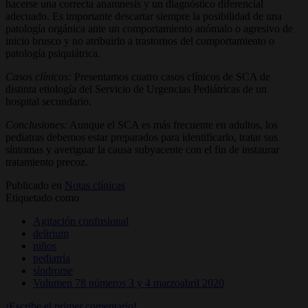
hacerse una correcta anamnesis y un diagnóstico diferencial
adecuado. Es importante descartar siempre la posibilidad de una
patología orgánica ante un comportamiento anómalo o agresivo de
inicio brusco y no atribuirlo a trastornos del comportamiento o
patología psiquiátrica.
Casos clínicos:
Presentamos cuatro casos clínicos de SCA de
distinta etiología del Servicio de Urgencias Pediátricas de un
hospital secundario.
Conclusiones:
Aunque el SCA es más frecuente en adultos, los
pediatras debemos estar preparados para identificarlo, tratar sus
síntomas y averiguar la causa subyacente con el fin de instaurar
tratamiento precoz.
Publicado en
Notas clínicas
Etiquetado como
Agitación confusional
delirium
niños
pediatría
síndrome
Volumen 78 números 3 y 4 marzoabril 2020
¡Escribe el primer comentario!