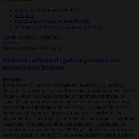
enfermedad pulmonar intersticial
taquipnea
hiperplasia de células neuroendocrinas
Volumen 78 números 3 y 4 marzoabril 2020
¡Escribe el primer comentario!
Leer más ...
Viernes, 29 Mayo 2020 13:40
Síndrome confusional agudo en pediatría: una
patología poco frecuente
Resumen
Introducción:
El síndrome confusional agudo (SCA), también
denominado delirium, es un síndrome mental orgánico transitorio en
el que se alteran de forma variable las funciones cognitivas, en
especial la atención. Es más frecuente en ancianos y niños, aunque
en estos últimos la literatura aún es escasa. Las causas del SCA se
pueden clasificar en tres grandes grupos: procesos sistémicos,
ingesta de fármacos/drogas y enfermedades neurológicas, siendo las
causas más frecuentes en niños la intoxicación, la epilepsia, los
traumatismos craneoencefálicos (TCE) y las infecciones del sistema
nervioso central. Ante un SCA en la edad pediátrica siempre deben