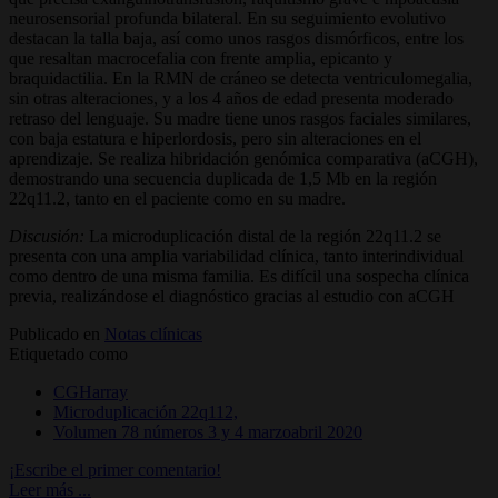
neurosensorial profunda bilateral. En su seguimiento evolutivo
destacan la talla baja, así como unos rasgos dismórficos, entre los
que resaltan macrocefalia con frente amplia, epicanto y
braquidactilia. En la RMN de cráneo se detecta ventriculomegalia,
sin otras alteraciones, y a los 4 años de edad presenta moderado
retraso del lenguaje. Su madre tiene unos rasgos faciales similares,
con baja estatura e hiperlordosis, pero sin alteraciones en el
aprendizaje. Se realiza hibridación genómica comparativa (aCGH),
demostrando una secuencia duplicada de 1,5 Mb en la región
22q11.2, tanto en el paciente como en su madre.
Discusión:
La microduplicación distal de la región 22q11.2 se
presenta con una amplia variabilidad clínica, tanto interindividual
como dentro de una misma familia. Es difícil una sospecha clínica
previa, realizándose el diagnóstico gracias al estudio con aCGH
Publicado en
Notas clínicas
Etiquetado como
CGHarray
Microduplicación 22q112,
Volumen 78 números 3 y 4 marzoabril 2020
¡Escribe el primer comentario!
Leer más ...