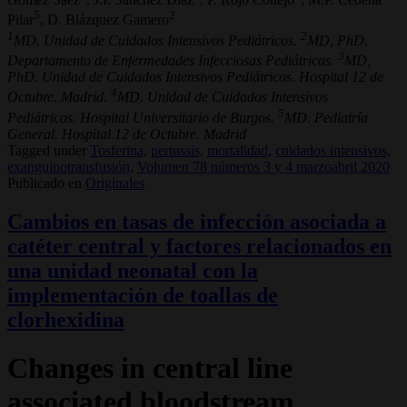
5
2
Pilar
, D. Blázquez Gamero
1
2
MD. Unidad de Cuidados Intensivos Pediátricos.
MD, PhD.
3
Departamento de Enfermedades Infecciosas Pediátricas.
MD,
PhD. Unidad de Cuidados Intensivos Pediátricos. Hospital 12 de
4
Octubre. Madrid.
MD. Unidad de Cuidados Intensivos
5
Pediátricos. Hospital Universitario de Burgos.
MD. Pediatría
General. Hospital 12 de Octubre. Madrid
Tagged under
Tosferina,
pertussis,
mortalidad,
cuidados intensivos,
exanguinotransfusión,
Volumen 78 números 3 y 4 marzoabril 2020
Publicado en
Originales
Cambios en tasas de infección asociada a
catéter central y factores relacionados en
una unidad neonatal con la
implementación de toallas de
clorhexidina
Changes in central line
associated bloodstream