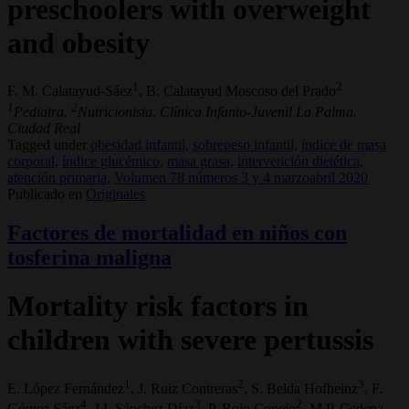
preschoolers with overweight
and obesity
1
2
F. M. Calatayud-Sáez
, B. Calatayud Moscoso del Prado
1
2
Pediatra.
Nutricionista. Clínica Infanto-Juvenil La Palma.
Ciudad Real
Tagged under
obesidad infantil,
sobrepeso infantil,
índice de masa
corporal,
índice glucémico,
masa grasa,
intervención dietética,
atención primaria,
Volumen 78 números 3 y 4 marzoabril 2020
Publicado en
Originales
Factores de mortalidad en niños con
tosferina maligna
Mortality risk factors in
children with severe pertussis
1
2
3
E. López Fernández
, J. Ruiz Contreras
, S. Belda Hofheinz
, F.
4
3
2
Gómez Sáez
, J.I. Sánchez Díaz
, P. Rojo Conejo
, M.P. Cedena