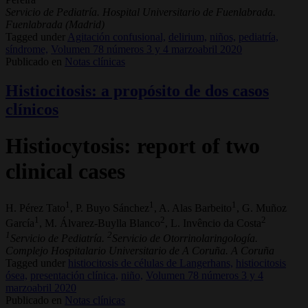
Servicio de Pediatría. Hospital Universitario de Fuenlabrada.
Fuenlabrada (Madrid)
Tagged under
Agitación confusional,
delirium,
niños,
pediatría,
síndrome,
Volumen 78 números 3 y 4 marzoabril 2020
Publicado en
Notas clínicas
Histiocitosis: a propósito de dos casos
clínicos
Histiocytosis: report of two
clinical cases
1
1
1
H. Pérez Tato
, P. Buyo Sánchez
, A. Alas Barbeito
, G. Muñoz
1
2
2
García
, M. Álvarez-Buylla Blanco
, L. Invêncio da Costa
1
2
Servicio de Pediatría.
Servicio de Otorrinolaringología.
Complejo Hospitalario Universitario de A Coruña. A Coruña
Tagged under
histiocitosis de células de Langerhans,
histiocitosis
ósea,
presentación clínica,
niño,
Volumen 78 números 3 y 4
marzoabril 2020
Publicado en
Notas clínicas