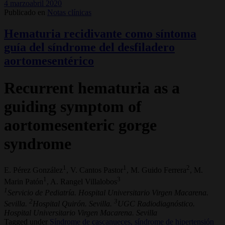
4 marzoabril 2020
Publicado en
Notas clínicas
Hematuria recidivante como síntoma
guía del síndrome del desfiladero
aortomesentérico
Recurrent hematuria as a
guiding symptom of
aortomesenteric gorge
syndrome
1
1
2
E. Pérez González
, V. Cantos Pastor
, M. Guido Ferrera
, M.
1
3
Marin Patón
, A. Rangel Villalobos
1
Servicio de Pediatría. Hospital Universitario Virgen Macarena.
2
3
Sevilla.
Hospital Quirón. Sevilla.
UGC Radiodiagnóstico.
Hospital Universitario Virgen Macarena. Sevilla
Tagged under
Síndrome de cascanueces,
síndrome de hipertensión