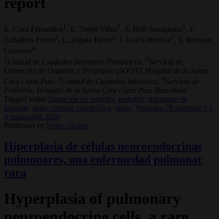
report
1
1
1
E. Coca Férnandez
, E. Turón Viñas
, S. Brió Sanagustín
, F.
2
3
2
Caballero Flores
, L. Zapata Fenor
, J. Leal Cebrecos
, S. Boronat
4
Guerrero
1
2
Unidad de Cuidados Intensivos Pediátricos.
Servicio de
Obtención de Órganos y Trasplante (SOOT). Hospital de la Santa
3
4
Creu i Sant Pau.
Unidad de Cuidados Intensivos.
Servicio de
Pediatría. Hospital de la Santa Creu i Sant Pau. Barcelona
Tagged under
Donación en asistolia,
pediatría,
trasplante de
órganos,
daño cerebral catastrófico,
niños,
Volumen 78 números 3 y
4 marzoabril 2020
Publicado en
Notas clínicas
Hiperplasia de células neuroendocrinas
pulmonares, una enfermedad pulmonar
rara
Hyperplasia of pulmonary
neuroendocrine cells, a rare