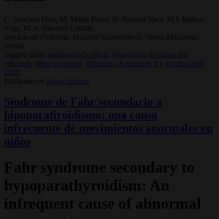
C. Sánchez Díaz, M. Marín Paton, D. Pascual Vaca, M.J. Balboa
Vega, M.A. Sánchez Castilla
Servicio de Pediatría. Hospital Universitario Virgen Macarena.
Sevilla
Tagged under
enfermedad celiaca,
diagnóstico de ataxia por
celiaquía,
dieta sin gluten,
Volumen 78 números 3 y 4 marzoabril
2020
Publicado en
Notas clínicas
Síndrome de Fahr secundario a
hipoparatiroidismo: una causa
infrecuente de movimientos anormales en
niños
Fahr syndrome secondary to
hypoparathyroidism: An
infrequent cause of abnormal