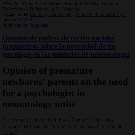
2
Alicante.
Unidad de Gastroenterología Pediátrica. Hospital
Universitari i Politècnic La Fe. Valencia
Tagged under
Candida,
lengua negra,
Volumen 78 números 3 y 4
marzoabril 2020
Publicado en
Originales
Opinión de padres de recién nacidos
prematuros sobre la necesidad de un
psicólogo en las unidades de neonatología
Opinion of premature
newborns’ parents on the need
for a psychologist in
neonatology units
1
2
A.L. Antúnez Segura
, R.M. Funes Moñux
, A. de la Hoz
3
2
4
Martínez
, M.J. Ripalda Crespo
, N. Plana Farras
, R. Collado
5
Gómez