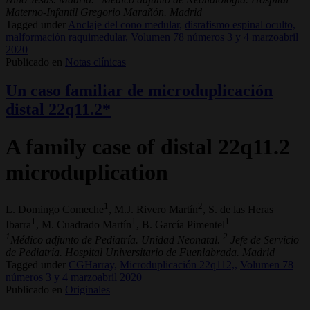
Materno-Infantil Gregorio Marañón. Madrid
Tagged under
Anclaje del cono medular,
disrafismo espinal oculto,
malformación raquimedular,
Volumen 78 números 3 y 4 marzoabril
2020
Publicado en
Notas clínicas
Un caso familiar de microduplicación
distal 22q11.2*
A family case of distal 22q11.2
microduplication
1
2
L. Domingo Comeche
, M.J. Rivero Martín
, S. de las Heras
1
1
1
Ibarra
, M. Cuadrado Martín
, B. García Pimentel
1
2
Médico adjunto de Pediatría. Unidad Neonatal.
Jefe de Servicio
de Pediatría. Hospital Universitario de Fuenlabrada. Madrid
Tagged under
CGHarray,
Microduplicación 22q112,,
Volumen 78
números 3 y 4 marzoabril 2020
Publicado en
Originales