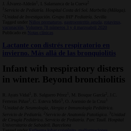
1
2
J. Álvarez-Aldeán
, I. Salamanca de la Cueva
1
Servicio de Pediatría. Hospital Costa del Sol. Marbella (Málaga).
2
Unidad de Investigación. Grupo IHP Pediatría. Sevilla
Tagged under
Niños prematuros,
gastroenteritis aguda,
rotavirus,
vacunación,
Volumen 78 números 3 y 4 marzoabril 2020
Publicado en
Notas clínicas
Lactante con distrés respiratorio en
invierno. Más allá de las bronquiolitis
Infant with respiratory disters
in winter. Beyond bronchiolitis
1
1
2
R. Ayats Vidal
, B. Salguero Pérez
, M. Bosque García
, J.C.
2
3
1
Ferreras Piñas
, C. Esteva Miró
, O. Asensio de la Cruz
1
Unidad de Neumología, Alergia e Inmunología Pediátrica.
2
3
Servicio de Pediatría.
Servicio de Anatomía Patológica.
Unidad
de Cirugía Pediátrica. Servicio de Pediatría. Parc Taulí. Hospital
Universitario de Sabadell. Barcelona
Tagged under
Enfisema lobar congénito,
malformaciones