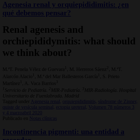
Agenesia renal y orquiepididimitis: ¿en
qué debemos pensar?
Renal agenesis and
orchiepididymitis: what should
we think about?
1
2
M.ªT. Penela Vélez de Guevara
, M. Herreros Sáenz
, M.ªT.
1
1
Alarcón Alacio
, M.ª del Mar Ballesteros García
, S. Prieto
1
3
Martínez
, A. Vaca Barrios
1
2
3
Servicio de Pediatría.
MIR-Pediatría.
MIR-Radiología. Hospital
Universitario de Fuenlabrada. Madrid
Tagged under
Agenesia renal,
orquiepididimitis,
síndrome de Zinner,
quiste de vesícula seminal,
ectopia ureteral,
Volumen 78 números 3
y 4 marzoabril 2020
Publicado en
Notas clínicas
Incontinencia pigmenti: una entidad a