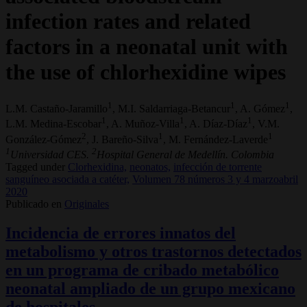
infection rates and related
factors in a neonatal unit with
the use of chlorhexidine wipes
1
1
1
L.M. Castaño-Jaramillo
, M.I. Saldarriaga-Betancur
, A. Gómez
,
1
1
1
L.M. Medina-Escobar
, A. Muñoz-Villa
, A. Díaz-Díaz
, V.M.
2
1
1
González-Gómez
, J. Bareño-Silva
, M. Fernández-Laverde
1
2
Universidad CES.
Hospital General de Medellín. Colombia
Tagged under
Clorhexidina,
neonatos,
infección de torrente
sanguíneo asociada a catéter,
Volumen 78 números 3 y 4 marzoabril
2020
Publicado en
Originales
Incidencia de errores innatos del
metabolismo y otros trastornos detectados
en un programa de cribado metabólico
neonatal ampliado de un grupo mexicano
de hospitales