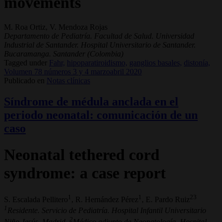
movements
M. Roa Ortiz, V. Mendoza Rojas
Departamento de Pediatría. Facultad de Salud. Universidad
Industrial de Santander. Hospital Universitario de Santander.
Bucaramanga. Santander (Colombia)
Tagged under
Fahr,
hipoparatiroidismo,
ganglios basales,
distonía,
Volumen 78 números 3 y 4 marzoabril 2020
Publicado en
Notas clínicas
Síndrome de médula anclada en el
periodo neonatal: comunicación de un
caso
Neonatal tethered cord
syndrome: a case report
1
1
23
S. Escalada Pellitero
, R. Hernández Pérez
, E. Pardo Ruiz
1
Residente. Servicio de Pediatría. Hospital Infantil Universitario
2
Niño Jesús. Madrid.
Médico adjunto de Neonatología. Hospital