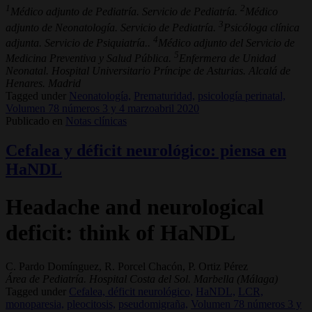
1
2
Médico adjunto de Pediatría. Servicio de Pediatría.
Médico
3
adjunto de Neonatología. Servicio de Pediatría.
Psicóloga clínica
4
adjunta. Servicio de Psiquiatría..
Médico adjunto del Servicio de
5
Medicina Preventiva y Salud Pública.
Enfermera de Unidad
Neonatal. Hospital Universitario Príncipe de Asturias. Alcalá de
Henares. Madrid
Tagged under
Neonatología,
Prematuridad,
psicología perinatal,
Volumen 78 números 3 y 4 marzoabril 2020
Publicado en
Notas clínicas
Cefalea y déficit neurológico: piensa en
HaNDL
Headache and neurological
deficit: think of HaNDL
C. Pardo Domínguez, R. Porcel Chacón, P. Ortiz Pérez
Área de Pediatría. Hospital Costa del Sol. Marbella (Málaga)
Tagged under
Cefalea, déficit neurológico,
HaNDL,
LCR,
monoparesia,
pleocitosis,
pseudomigraña,
Volumen 78 números 3 y