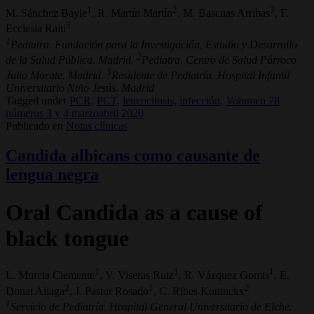
1
2
3
M. Sánchez Bayle
, R. Martín Martín
, M. Bascuas Arribas
, F.
3
Ecclesia Raiti
1
Pediatra. Fundación para la Investigación, Estudio y Desarrollo
2
de la Salud Pública. Madrid.
Pediatra. Centro de Salud Párroco
3
Julio Morate. Madrid.
Residente de Pediatría. Hospital Infantil
Universitario Niño Jesús. Madrid
Tagged under
PCR,
PCT,
leucocitosis,
infección,
Volumen 78
números 3 y 4 marzoabril 2020
Publicado en
Notas clínicas
Candida albicans como causante de
lengua negra
Oral Candida as a cause of
black tongue
1
1
1
L. Murcia Clemente
, V. Viseras Ruiz
, R. Vázquez Gomis
, E.
2
1
2
Donat Aliaga
, J. Pastor Rosado
, C. Ribes Koninckx
1
Servicio de Pediatría. Hospital General Universitario de Elche.