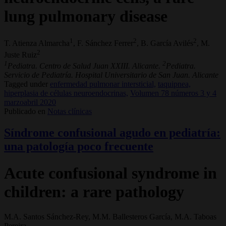
lung pulmonary disease
1
2
2
T. Atienza Almarcha
, F. Sánchez Ferrer
, B. García Avilés
, M.
2
Juste Ruiz
1
2
Pediatra. Centro de Salud Juan XXIII. Alicante.
Pediatra.
Servicio de Pediatría. Hospital Universitario de San Juan. Alicante
Tagged under
enfermedad pulmonar intersticial,
taquipnea,
hiperplasia de células neuroendocrinas,
Volumen 78 números 3 y 4
marzoabril 2020
Publicado en
Notas clínicas
Síndrome confusional agudo en pediatría:
una patología poco frecuente
Acute confusional syndrome in
children: a rare pathology
M.A. Santos Sánchez-Rey, M.M. Ballesteros García, M.A. Taboas
Pereira