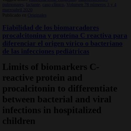
pulmonares,
lactante,
caso clínico,
Volumen 78 números 3 y 4
marzoabril 2020
Publicado en
Originales
Fiabilidad de los biomarcadores
procalcitonina y proteína C reactiva para
diferenciar el origen vírico o bacteriano
de las infecciones pediátricas
Limits of biomarkers C-
reactive protein and
procalcitonin to differentiate
between bacterial and viral
infections in hospitalized
children