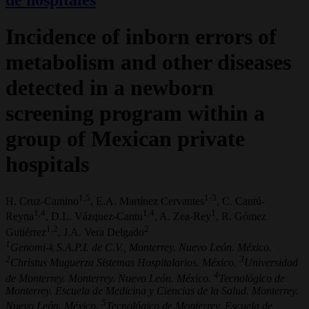
Incidence of inborn errors of
metabolism and other diseases
detected in a newborn
screening program within a
group of Mexican private
hospitals
1,5
1-3
H. Cruz-Camino
, E.A. Martínez Cervantes
, C. Cantú-
1,4
1,4
1
Reyna
, D.L. Vázquez-Cantu
, A. Zea-Rey
, R. Gómez
1,2
2
Gutiérrez
, J.A. Vera Delgado
1
Genomi-k S.A.P.I. de C.V., Monterrey. Nuevo León. México.
2
3
Christus Muguerza Sistemas Hospitalarios. México.
Universidad
4
de Monterrey. Monterrey. Nuevo León. México.
Tecnológico de
Monterrey. Escuela de Medicina y Ciencias de la Salud. Monterrey.
5
Nuevo León. México.
Tecnológico de Monterrey. Escuela de