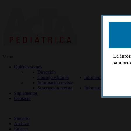
La infor
Menu
sanitari
Quiénes somos
Dirección
Consejo editorial
Información lectores
Información revista
Suscripción revista
Información autores
Suplementos
Contacto
ISSN 2014-2986
Sumario
Archivo
Enlaces