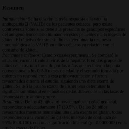
Resumen
Introducción:
Se ha descrito la mala respuesta a la vacuna
antihepatitis B (VAHB) de los pacientes celiacos, pero existe
controversia sobre si se debe a la presencia de genotipos específicos
del antígeno leucocitario humano en estos pacientes o a la ingesta de
gluten. El objetivo de este estudio es determinar la respuesta
inmunológica a la VAHB en niños celiacos en relación con el
consumo de gluten.
Pacientes y métodos:
Estudio cuasiexperimental. Se comparó la
situación vacunal frente al virus de la hepatitis B en dos grupos de
niños celiacos: uno formado por los niños que recibieron la pauta
convencional a los 0-2-6 meses de edad, y el segundo formado por
quienes no respondieron a esta primovacunación y fueron
revacunados durante el estudio, siguiendo una dieta exenta de
gluten. Se usó la prueba exacta de Fisher para determinar la
significación bilateral en el análisis de las diferencias en las tasas de
respuesta entre ambos grupos.
Resultados:
De los 43 niños primovacunados en edad neonatal,
respondieron adecuadamente 17 (39,5%). De los 24 niños
revacunados mientras mantenían una dieta exenta de gluten, todos
respondieron a la vacunación (100%; intervalo de confianza del
95%: 85,8-100), con una significación bilateral (p= 0,0000002) en la
prueba exacta de Fisher.