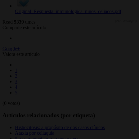
Original_Respuesta_inmunologica_ninos_celiacos.pdf
Read
5339
times
(2170 descargas)
Comparte este artículo
Google+
Valora este artículo
1
2
3
4
5
(0 votos)
Artículos relacionados (por etiqueta)
Histiocitosis: a propósito de dos casos clínicos
Ataxia por celiaquía
No es muguet todo lo que parece