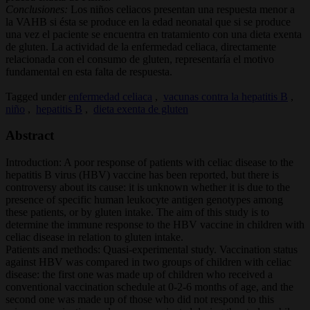
Conclusiones:
Los niños celiacos presentan una respuesta menor a
la VAHB si ésta se produce en la edad neonatal que si se produce
una vez el paciente se encuentra en tratamiento con una dieta exenta
de gluten. La actividad de la enfermedad celiaca, directamente
relacionada con el consumo de gluten, representaría el motivo
fundamental en esta falta de respuesta.
Tagged under
enfermedad celiaca
,
vacunas contra la hepatitis B
,
niño
,
hepatitis B
,
dieta exenta de gluten
Abstract
Introduction: A poor response of patients with celiac disease to the
hepatitis B virus (HBV) vaccine has been reported, but there is
controversy about its cause: it is unknown whether it is due to the
presence of specific human leukocyte antigen genotypes among
these patients, or by gluten intake. The aim of this study is to
determine the immune response to the HBV vaccine in children with
celiac disease in relation to gluten intake.
Patients and methods: Quasi-experimental study. Vaccination status
against HBV was compared in two groups of children with celiac
disease: the first one was made up of children who received a
conventional vaccination schedule at 0-2-6 months of age, and the
second one was made up of those who did not respond to this