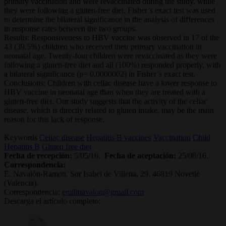
primary vaccination and were revaccinated during the study, while
they were following a gluten-free diet. Fisher’s exact test was used
to determine the bilateral significance in the analysis of differences
in response rates between the two groups.
Results: Responsiveness to HBV vaccine was observed in 17 of the
43 (39.5%) children who received their primary vaccination in
neonatal age. Twenty-four children were revaccinated as they were
following a gluten-free diet and all (100%) responded properly, with
a bilateral significance (p= 0.0000002) in Fisher’s exact test.
Conclusions: Children with celiac disease have a lower response to
HBV vaccine in neonatal age than when they are treated with a
gluten-free diet. Our study suggests that the activity of the celiac
disease, which is directly related to gluten intake, may be the main
reason for this lack of response.
Keywords
Celiac disease
Hepatitis B vaccines
Vaccination
Child
Hepatitis B
Gluten free diet
Fecha de recepción:
5/05/16.
Fecha de aceptación:
25/08/16.
Correspondencia:
E. Navalón-Ramon. Sor Isabel de Villena, 29. 46819 Novetlè
(Valencia).
Correspondencia:
emilinavalon@gmail.com
Descarga el artículo completo: