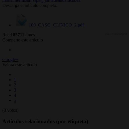
marial.hermosin.sspa@juntadeandalucia.es
Descarga el artículo completo:
100_CASO_CLINICO_2.pdf
Read
85711
times
(64378 descargas)
Comparte este artículo
Google+
Valora este artículo
1
2
3
4
5
(0 votos)
Artículos relacionados (por etiqueta)