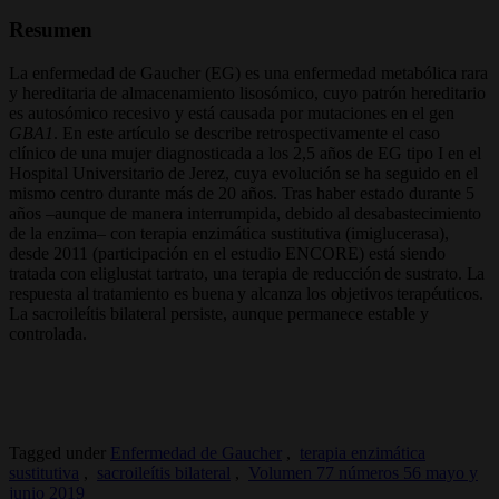
Resumen
La enfermedad de Gaucher (EG) es una enfermedad metabólica rara
y hereditaria de almacenamiento lisosómico, cuyo patrón hereditario
es autosómico recesivo y está causada por mutaciones en el gen
GBA1
. En este artículo se describe retrospectivamente el caso
clínico de una mujer diagnosticada a los 2,5 años de EG tipo I en el
Hospital Universitario de Jerez, cuya evolución se ha seguido en el
mismo centro durante más de 20 años. Tras haber estado durante 5
años –aunque de manera interrumpida, debido al desabastecimiento
de la enzima– con terapia enzimática sustitutiva (imiglucerasa),
desde 2011 (participación en el estudio ENCORE) está siendo
tratada con eli
glustat tartrato, una terapia de reducción de sustrato. La
respuesta al tratamiento es buena y alcanza los objetivos terapéuticos.
La sacroileítis bilateral persiste, aunque permanece estable y
controlada.
Tagged under
Enfermedad de Gaucher
,
terapia enzimática
sustitutiva
,
sacroileítis bilateral
,
Volumen 77 números 56 mayo y
junio 2019