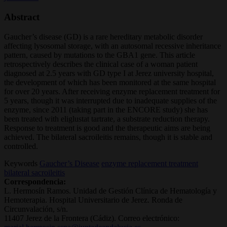
Abstract
Gaucher’s disease (GD) is a rare hereditary metabolic disorder
affecting lysosomal storage, with an autosomal recessive inheritance
pattern, caused by mutations to the GBA1 gene. This article
retrospectively describes the clinical case of a woman patient
diagnosed at 2.5 years with GD type I at Jerez university hospital,
the development of which has been monitored at the same hospital
for over 20 years. After receiving enzyme replacement treatment for
5 years, though it was interrupted due to inadequate supplies of the
enzyme, since 2011 (taking part in the ENCORE study) she has
been treated with eliglustat tartrate, a substrate reduction therapy.
Response to treatment is good and the therapeutic aims are being
achieved. The bilateral sacroileitis remains, though it is stable and
controlled.
Keywords
Gaucher’s Disease
enzyme replacement treatment
bilateral sacroileitis
Correspondencia:
L. Hermosín Ramos. Unidad de Gestión Clínica de Hematología y
Hemoterapia. Hospital Universitario de Jerez. Ronda de
Circunvalación, s/n.
11407 Jerez de la Frontera (Cádiz). Correo electrónico: