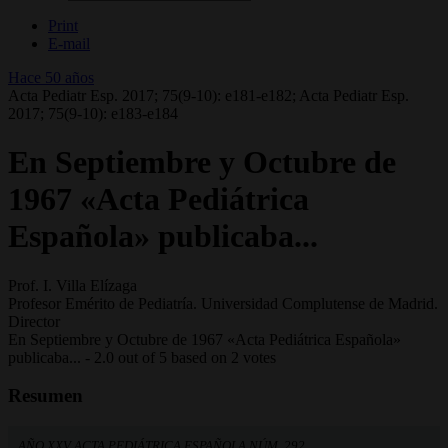
Print
E-mail
Hace 50 años
Acta Pediatr Esp. 2017; 75(9-10): e181-e182; Acta Pediatr Esp.
2017; 75(9-10): e183-e184
En Septiembre y Octubre de
1967 «Acta Pediátrica
Española» publicaba...
Prof. I. Villa Elízaga
Profesor Emérito de Pediatría. Universidad Complutense de Madrid.
Director
En Septiembre y Octubre de 1967 «Acta Pediátrica Española»
publicaba...
-
2.0
out of
5
based on
2
votes
Resumen
AÑO XXV ACTA PEDIÁTRICA ESPAÑOLA NÚM. 292