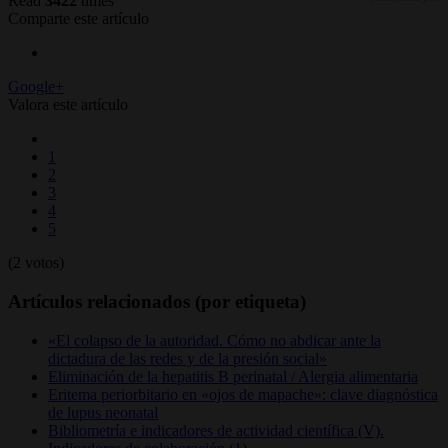
Read
3422
times
Comparte este artículo
Google+
Valora este artículo
1
2
3
4
5
(2 votos)
Artículos relacionados (por etiqueta)
«El colapso de la autoridad. Cómo no abdicar ante la
dictadura de las redes y de la presión social»
Eliminación de la hepatitis B perinatal / Alergia alimentaria
Eritema periorbitario en «ojos de mapache»: clave diagnóstica
de lupus neonatal
Bibliometría e indicadores de actividad científica (V).