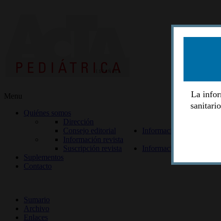
La infor
Menu
sanitari
Quiénes somos
Dirección
Consejo editorial
Información lectores
Información revista
Suscripción revista
Información autores
Suplementos
Contacto
ISSN 2014-2986
Sumario
Archivo
Enlaces