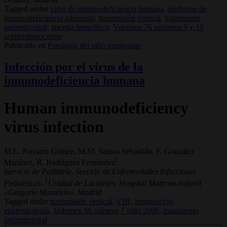
Tagged under
virus de inmunodeficiencia humana,
síndrome de
inmunodeficiencia adquirida,
transmisión vertical,
tratamiento
antirretroviral,
anemia hemolítica,
Volumen 76 números 9 y 10
septiembreoctubre
Publicado en
Patología del niño inmigrante
Infección por el virus de la
inmunodeficiencia humana
Human immunodeficiency
virus infection
M.L. Navarro Gómez, M.M. Santos Sebastián, F. González
1
Martínez, R. Rodríguez Fernández
Servicio de Pediatría. Sección de Enfermedades Infecciosas
1
Pediátricas.
Unidad de Lactantes. Hospital Materno-Infantil
«Gregorio Marañón». Madrid
Tagged under
transmisión vertical,
VIH,
inmigración,
epidemiología,
Volumen 66 número 7 julio 2008,
tratamiento
antirretroviral