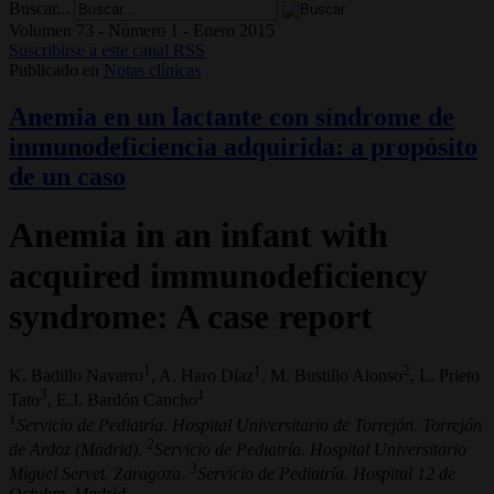
Buscar...
Volumen 73 - Número 1 - Enero 2015
Suscribirse a este canal RSS
Publicado en
Notas clínicas
Anemia en un lactante con síndrome de
inmunodeficiencia adquirida: a propósito
de un caso
Anemia in an infant with
acquired immunodeficiency
syndrome: A case report
1
1
2
K. Badillo Navarro
, A. Haro Díaz
, M. Bustillo Alonso
, L. Prieto
3
1
Tato
, E.J. Bardón Cancho
1
Servicio de Pediatría. Hospital Universitario de Torrejón. Torrejón
2
de Ardoz (Madrid).
Servicio de Pediatría. Hospital Universitario
3
Miguel Servet. Zaragoza.
Servicio de Pediatría. Hospital 12 de
Octubre. Madrid