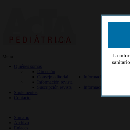
La infor
Menu
sanitari
Quiénes somos
Dirección
Consejo editorial
Información lectores
Información revista
Suscripción revista
Información autores
Suplementos
Contacto
ISSN 2014-2986
Sumario
Archivo
Enlaces