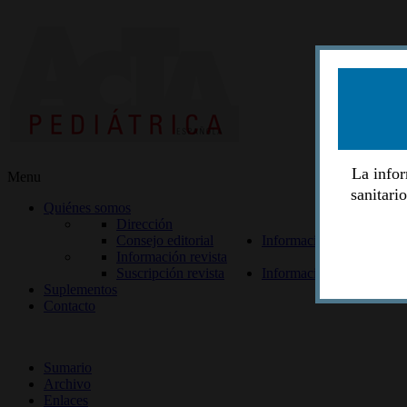
La infor
Menu
sanitari
Quiénes somos
Dirección
Consejo editorial
Información lectores
Información revista
Suscripción revista
Información autores
Suplementos
Contacto
ISSN 2014-2986
Sumario
Archivo
Enlaces