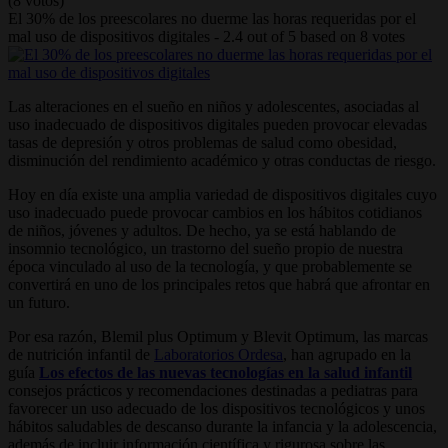
(8 votos)
El 30% de los preescolares no duerme las horas requeridas por el
mal uso de dispositivos digitales
-
2.4
out of
5
based on
8
votes
Las alteraciones en el sueño en niños y adolescentes, asociadas al
uso inadecuado de dispositivos digitales pueden provocar elevadas
tasas de depresión y otros problemas de salud como obesidad,
disminución del rendimiento académico y otras conductas de riesgo.
Hoy en día existe una amplia variedad de dispositivos digitales cuyo
uso inadecuado puede provocar cambios en los hábitos cotidianos
de niños, jóvenes y adultos. De hecho, ya se está hablando de
insomnio tecnológico, un trastorno del sueño propio de nuestra
época vinculado al uso de la tecnología, y que probablemente se
convertirá en uno de los principales retos que habrá que afrontar en
un futuro.
Por esa razón, Blemil plus Optimum y Blevit Optimum, las marcas
de nutrición infantil de
Laboratorios Ordesa
, han agrupado en la
guía
Los efectos de las nuevas tecnologías en la salud infantil
consejos prácticos y recomendaciones destinadas a pediatras para
favorecer un uso adecuado de los dispositivos tecnológicos y unos
hábitos saludables de descanso durante la infancia y la adolescencia,
además de incluir información científica y rigurosa sobre las