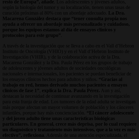
resto de Europa”, añade
. Los adolescentes y jóvenes adultos,
según la biología del tumor y su localización, tienen unas tasas de
curación próximas al 80% con un abordaje adecuado.
La Dra.
Macarena González destaca que “tener consulta propia nos
ayuda a ofrecer un abordaje más personalizado y cuidadoso,
porque los equipos estamos al día de ensayos clínicos y
protocolos para este grupo”
.
A través de la investigación que se lleva a cabo en el Vall d’Hebron
Instituto de Oncología (VHIO) y en el Vall d’Hebron Instituto de
Investigación (VHIR), y de la colaboración activa de la Dra.
Macarena González y la Dra. Paula Pérez en los grupos de trabajo
de adolescentes y jóvenes adultos de sociedades oncológicas
nacionales e internacionales, los pacientes se puedan beneficiar de
los ensayos clínicos hechos para adultos y niños.
“Gracias al
trabajo en red, hemos derivado muchos pacientes a ensayos
clínicos de fase 1”
,
explica la Dra. Paula Pérez.
Aun y así,
destacan la necesidad de continuar avanzando en la investigación
para esta franja de edad. Los tumores de la edad adulta se investigan
más porque afectan un mayor volumen de población y los cánceres
infantiles, porque hay más concienciación.
“El cáncer adolescente
y del joven adulto tiene unas características biológicas
particulares. En general, crece más deprisa, por lo cual requiere
un diagnóstico y tratamiento más intensivos, que a la vez es más
efectivo”, reflexiona
. Además de una atención especializada, el