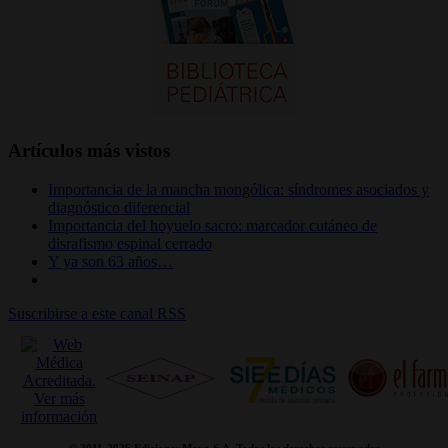
Artículos más vistos
Importancia de la mancha mongólica: síndromes asociados y
diagnóstico diferencial
Importancia del hoyuelo sacro: marcador cutáneo de
disrafismo espinal cerrado
Y ya son 63 años…
Suscribirse a este canal RSS