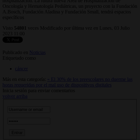
hospitalización. La futura nueva Área de Hospitalización de
Oncología y Hematología Pediátricas, un proyecto con la Fundación
A.Bosch, Fundación Aladina y Fundación Small, tendrá espacios
específicos
Visto
54801
veces
Modificado por última vez en Lunes, 03 Julio
2023 11:00
Publicado en
Noticias
Etiquetado como
cáncer
Más en esta categoría:
« El 30% de los preescolares no duerme las
horas requeridas por el mal uso de dispositivos digitales
Inicia sesión para enviar comentarios
volver arriba