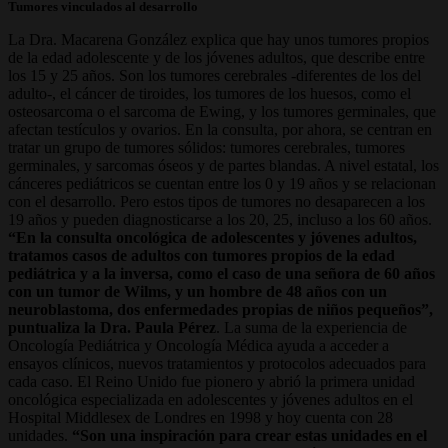
Tumores vinculados al desarrollo
La Dra. Macarena González explica que hay unos tumores propios
de la edad adolescente y de los jóvenes adultos, que describe entre
los 15 y 25 años. Son los tumores cerebrales -diferentes de los del
adulto-, el cáncer de tiroides, los tumores de los huesos, como el
osteosarcoma o el sarcoma de Ewing, y los tumores germinales, que
afectan testículos y ovarios. En la consulta, por ahora, se centran en
tratar un grupo de tumores sólidos: tumores cerebrales, tumores
germinales, y sarcomas óseos y de partes blandas. A nivel estatal, los
cánceres pediátricos se cuentan entre los 0 y 19 años y se relacionan
con el desarrollo. Pero estos tipos de tumores no desaparecen a los
19 años y pueden diagnosticarse a los 20, 25, incluso a los 60 años.
“En la consulta oncológica de adolescentes y jóvenes adultos,
tratamos casos de adultos con tumores propios de la edad
pediátrica y a la inversa, como el caso de una señora de 60 años
con un tumor de Wilms, y un hombre de 48 años con un
neuroblastoma, dos enfermedades propias de niños pequeños”,
puntualiza la Dra. Paula Pérez
. La suma de la experiencia de
Oncología Pediátrica y Oncología Médica ayuda a acceder a
ensayos clínicos, nuevos tratamientos y protocolos adecuados para
cada caso. El Reino Unido fue pionero y abrió la primera unidad
oncológica especializada en adolescentes y jóvenes adultos en el
Hospital Middlesex de Londres en 1998 y hoy cuenta con 28
unidades.
“Son una inspiración para crear estas unidades en el