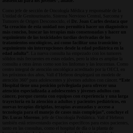
asistencial para los jóvenes”, añade.
Como jefe de sección de Oncología Médica y responsable de la
Unidad de Genitourinario, Sistema Nervioso Central, Sarcoma y
Tumores de Origen Desconocido, el
Dr. Joan Carles destaca que
“la creación de esta unidad nos permitirá hacer un diagnóstico
más conciso, buscar las terapias más consensuadas y hacer un
seguimiento de las toxicidades tardías derivadas de los
tratamientos oncológicos, así como facilitar una transición y
seguimiento sin interrupciones desde la edad pediátrica en la
edad adulta”
. La nueva consulta ha empezado con los tumores
sólidos más frecuentes en estas edades, pero la idea es ampliar la
consulta a otras áreas como son los linfomas y las leucemias. Como
centro integral de atención oncológica acreditado por la OECI, en
los próximos dos años, Vall d’Hebron desplegará un modelo de
atención 360° para adolescentes y jóvenes adultos con cáncer.
“Este
Hospital tiene una posición privilegiada para ofrecer una
atención especializada a adolescentes y jóvenes adultos con
cáncer, porque cuenta con equipos con experiencia y una larga
trayectoria en la atención a adultos y pacientes pediátricos, en
nuevas terapias dirigidas, terapias avanzadas y acceso a
tecnología para el manejo de casos más complejas”, concluye el
Dr. Lucas Moreno
, jefe de Oncología Pediátrica. Vall d’Hebron
también está reinventando espacios específicos para estos pacientes,
tanto en las consultas, como el hospital de día o la planta de