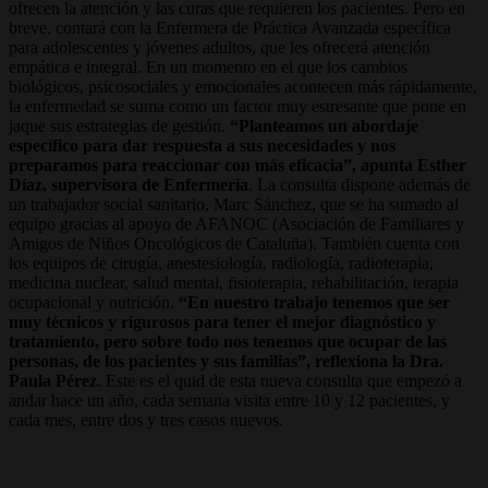
ofrecen la atención y las curas que requieren los pacientes. Pero en
breve, contará con la Enfermera de Práctica Avanzada específica
para adolescentes y jóvenes adultos, que les ofrecerá atención
empática e integral. En un momento en el que los cambios
biológicos, psicosociales y emocionales acontecen más rápidamente,
la enfermedad se suma como un factor muy estresante que pone en
jaque sus estrategias de gestión.
“Planteamos un abordaje
específico para dar respuesta a sus necesidades y nos
preparamos para reaccionar con más eficacia”, apunta Esther
Díaz, supervisora de Enfermería
. La consulta dispone además de
un trabajador social sanitario, Marc Sánchez, que se ha sumado al
equipo gracias al apoyo de AFANOC (Asociación de Familiares y
Amigos de Niños Oncológicos de Cataluña). También cuenta con
los equipos de cirugía, anestesiología, radiología, radioterapia,
medicina nuclear, salud mental, fisioterapia, rehabilitación, terapia
ocupacional y nutrición.
“En nuestro trabajo tenemos que ser
muy técnicos y rigurosos para tener el mejor diagnóstico y
tratamiento, pero sobre todo nos tenemos que ocupar de las
personas, de los pacientes y sus familias”, reflexiona la Dra.
Paula Pérez
. Este es el quid de esta nueva consulta que empezó a
andar hace un año, cada semana visita entre 10 y 12 pacientes, y
cada mes, entre dos y tres casos nuevos.