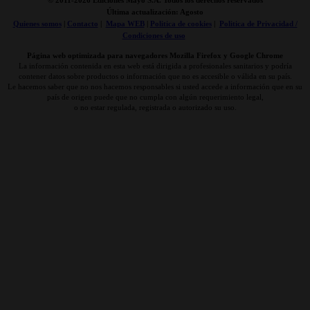
© 2011-
2026 Ediciones Mayo S.A. Todos los derechos reservados
Última actualización: Agosto
Quienes somos
|
Contacto
|
Mapa WEB
|
Politica de cookies
|
Politica de Privacidad /
Condiciones de uso
Página web optimizada para navegadores Mozilla Firefox y Google Chrome
La información contenida en esta web está dirigida a profesionales sanitarios y podría
contener datos sobre productos o información que no es accesible o válida en su país.
Le hacemos saber que no nos hacemos responsables si usted accede a información que en su
país de origen puede que no cumpla con algún requerimiento legal,
o no estar regulada, registrada o autorizado su uso.