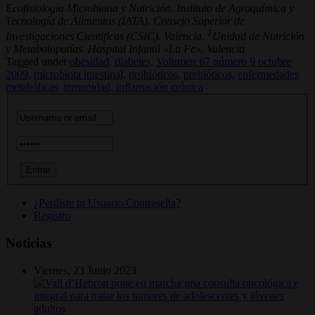
Ecofisiología Microbiana y Nutrición. Instituto de Agroquímica y
Tecnología de Alimentos (IATA). Consejo Superior de
1
Investigaciones Científicas (CSIC). Valencia.
Unidad de Nutrición
y Metabolopatías. Hospital Infantil «La Fe». Valencia
Tagged under
obesidad,
diabetes,
Volumen 67 número 9 octubre
2009,
microbiota intestinal,
probióticos,
prebióticos,
enfermedades
metabólicas,
inmunidad,
inflamación crónica
¿Perdiste tu Usuario/Contraseña?
Registro
Noticias
Viernes, 23 Junio 2023