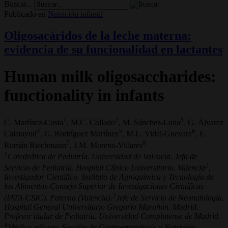
Buscar...
Publicado en
Nutrición infantil
Oligosacáridos de la leche materna:
evidencia de su funcionalidad en lactantes
Human milk oligosaccharides:
functionality in infants
1
2
3
C. Martínez-Costa
, M.C. Collado
, M. Sánchez-Luna
, G. Álvarez
4
5
6
Calatayud
, G. Rodríguez Martínez
, M.L. Vidal-Guevara
, E.
7
8
Román Riechmann
, J.M. Moreno-Villares
1
Catedrática de Pediatría. Universidad de Valencia. Jefa de
2
Servicio de Pediatría. Hospital Clínico Universitario. Valencia
,
Investigador Científico. Instituto de Agroquímica y Tecnología de
los Alimentos-Consejo Superior de Investigaciones Científicas
3
(IATA-CSIC). Paterna (Valencia).
Jefe de Servicio de Neonatología.
Hospital General Universitario Gregorio Marañón. Madrid.
Profesor titular de Pediatría. Universidad Complutense de Madrid.
4
Médico adjunto. Sección de Gastroenterología y Nutrición