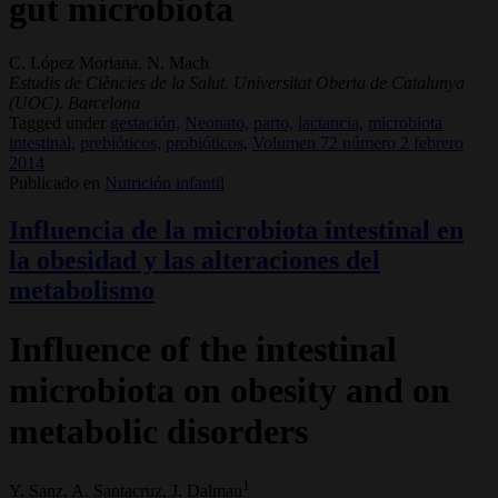
gut microbiota
C. López Moriana, N. Mach
Estudis de Ciències de la Salut. Universitat Oberta de Catalunya
(UOC). Barcelona
Tagged under
gestación,
Neonato,
parto,
lactancia,
microbiota
intestinal,
prebióticos,
probióticos,
Volumen 72 número 2 febrero
2014
Publicado en
Nutrición infantil
Influencia de la microbiota intestinal en
la obesidad y las alteraciones del
metabolismo
Influence of the intestinal
microbiota on obesity and on
metabolic disorders
1
Y. Sanz, A. Santacruz, J. Dalmau