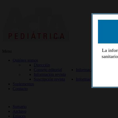
La infor
Menu
sanitari
Quiénes somos
Dirección
Consejo editorial
Información lectores
Información revista
Suscripción revista
Información autores
Suplementos
Contacto
ISSN 2014-2986
Sumario
Archivo
Enlaces