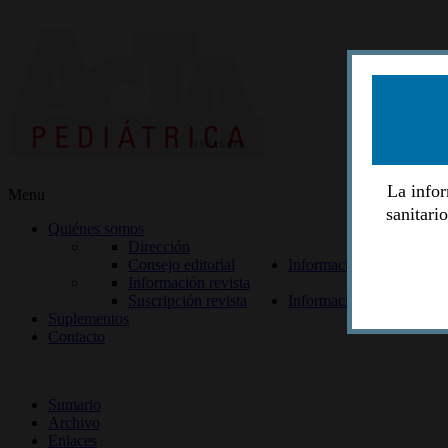
La infor
Menu
sanitari
Quiénes somos
Dirección
Consejo editorial
Información lectores
Información revista
Suscripción revista
Información autores
Suplementos
Contacto
ISSN 2014-2986
Sumario
Archivo
Enlaces