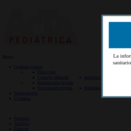
La infor
Menu
sanitari
Quiénes somos
Dirección
Consejo editorial
Información lectores
Información revista
Suscripción revista
Información autores
Suplementos
Contacto
ISSN 2014-2986
Sumario
Archivo
Enlaces