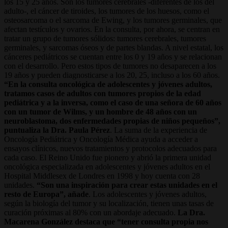
los 15 y 25 años. Son los tumores cerebrales -diferentes de los del
adulto-, el cáncer de tiroides, los tumores de los huesos, como el
osteosarcoma o el sarcoma de Ewing, y los tumores germinales, que
afectan testículos y ovarios. En la consulta, por ahora, se centran en
tratar un grupo de tumores sólidos: tumores cerebrales, tumores
germinales, y sarcomas óseos y de partes blandas. A nivel estatal, los
cánceres pediátricos se cuentan entre los 0 y 19 años y se relacionan
con el desarrollo. Pero estos tipos de tumores no desaparecen a los
19 años y pueden diagnosticarse a los 20, 25, incluso a los 60 años.
“En la consulta oncológica de adolescentes y jóvenes adultos,
tratamos casos de adultos con tumores propios de la edad
pediátrica y a la inversa, como el caso de una señora de 60 años
con un tumor de Wilms, y un hombre de 48 años con un
neuroblastoma, dos enfermedades propias de niños pequeños”,
puntualiza la Dra. Paula Pérez
. La suma de la experiencia de
Oncología Pediátrica y Oncología Médica ayuda a acceder a
ensayos clínicos, nuevos tratamientos y protocolos adecuados para
cada caso. El Reino Unido fue pionero y abrió la primera unidad
oncológica especializada en adolescentes y jóvenes adultos en el
Hospital Middlesex de Londres en 1998 y hoy cuenta con 28
unidades.
“Son una inspiración para crear estas unidades en el
resto de Europa”, añade
. Los adolescentes y jóvenes adultos,
según la biología del tumor y su localización, tienen unas tasas de
curación próximas al 80% con un abordaje adecuado.
La Dra.
Macarena González destaca que “tener consulta propia nos