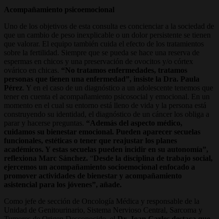
Acompañamiento psicoemocional
Uno de los objetivos de esta consulta es concienciar a la sociedad de
que un cambio de peso inexplicable o un dolor persistente se tienen
que valorar. El equipo también cuida el efecto de los tratamientos
sobre la fertilidad. Siempre que se pueda se hace una reserva de
espermas en chicos y una preservación de ovocitos y/o córtex
ovárico en chicas.
“No tratamos enfermedades, tratamos
personas que tienen una enfermedad”, insiste la Dra. Paula
Pérez
. Y en el caso de un diagnóstico a un adolescente tenemos que
tener en cuenta el acompañamiento psicosocial y emocional. En un
momento en el cual su entorno está lleno de vida y la persona está
construyendo su identidad, el diagnóstico de un cáncer los obliga a
parar y hacerse preguntas.
“Además del aspecto médico,
cuidamos su bienestar emocional. Pueden aparecer secuelas
funcionales, estéticas o tener que reajustar los planes
académicos. Y estas secuelas pueden incidir en su autonomía”,
reflexiona Marc Sánchez.
“
Desde la disciplina de trabajo social,
ejercemos un acompañamiento socioemocional enfocado a
promover actividades de bienestar y acompañamiento
asistencial para los jóvenes”, añade.
Como jefe de sección de Oncología Médica y responsable de la
Unidad de Genitourinario, Sistema Nervioso Central, Sarcoma y
Tumores de Origen Desconocido, el
Dr. Joan Carles destaca que