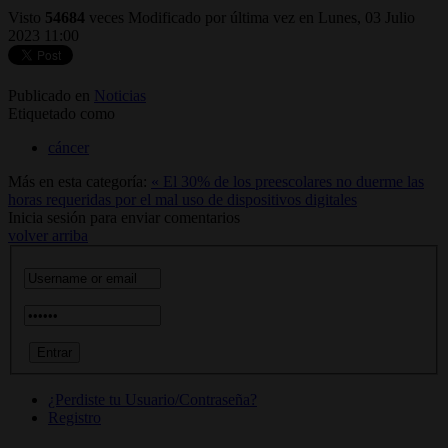
Visto
54684
veces
Modificado por última vez en Lunes, 03 Julio
2023 11:00
Publicado en
Noticias
Etiquetado como
cáncer
Más en esta categoría:
« El 30% de los preescolares no duerme las
horas requeridas por el mal uso de dispositivos digitales
Inicia sesión para enviar comentarios
volver arriba
¿Perdiste tu Usuario/Contraseña?
Registro