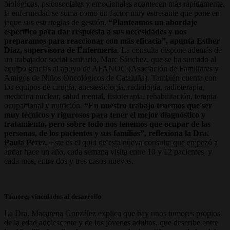
biológicos, psicosociales y emocionales acontecen más rápidamente,
la enfermedad se suma como un factor muy estresante que pone en
jaque sus estrategias de gestión.
“Planteamos un abordaje
específico para dar respuesta a sus necesidades y nos
preparamos para reaccionar con más eficacia”, apunta Esther
Díaz, supervisora de Enfermería
. La consulta dispone además de
un trabajador social sanitario, Marc Sánchez, que se ha sumado al
equipo gracias al apoyo de AFANOC (Asociación de Familiares y
Amigos de Niños Oncológicos de Cataluña). También cuenta con
los equipos de cirugía, anestesiología, radiología, radioterapia,
medicina nuclear, salud mental, fisioterapia, rehabilitación, terapia
ocupacional y nutrición.
“En nuestro trabajo tenemos que ser
muy técnicos y rigurosos para tener el mejor diagnóstico y
tratamiento, pero sobre todo nos tenemos que ocupar de las
personas, de los pacientes y sus familias”, reflexiona la Dra.
Paula Pérez
. Este es el quid de esta nueva consulta que empezó a
andar hace un año, cada semana visita entre 10 y 12 pacientes, y
cada mes, entre dos y tres casos nuevos.
Tumores vinculados al desarrollo
La Dra. Macarena González explica que hay unos tumores propios
de la edad adolescente y de los jóvenes adultos, que describe entre