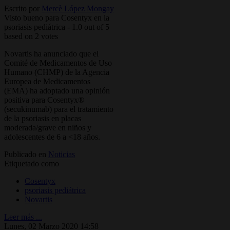
Escrito por
Mercè López Mongay
Visto bueno para Cosentyx en la
psoriasis pediátrica
-
1.0
out of
5
based on
2
votes
Novartis ha anunciado que el
Comité de Medicamentos de Uso
Humano (CHMP) de la Agencia
Europea de Medicamentos
(EMA) ha adoptado una opinión
positiva para Cosentyx®
(secukinumab) para el tratamiento
de la psoriasis en placas
moderada/grave en niños y
adolescentes de 6 a <18 años.
Publicado en
Noticias
Etiquetado como
Cosentyx
psoriasis pediátrica
Novartis
Leer más ...
Lunes, 02 Marzo 2020 14:58