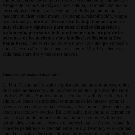
Amigos de Niños Oncológicos de Cataluña). También cuenta con
los equipos de cirugía, anestesiología, radiología, radioterapia,
medicina nuclear, salud mental, fisioterapia, rehabilitación, terapia
ocupacional y nutrición.
“En nuestro trabajo tenemos que ser
muy técnicos y rigurosos para tener el mejor diagnóstico y
tratamiento, pero sobre todo nos tenemos que ocupar de las
personas, de los pacientes y sus familias”, reflexiona la Dra.
Paula Pérez
. Este es el quid de esta nueva consulta que empezó a
andar hace un año, cada semana visita entre 10 y 12 pacientes, y
cada mes, entre dos y tres casos nuevos.
Tumores vinculados al desarrollo
La Dra. Macarena González explica que hay unos tumores propios
de la edad adolescente y de los jóvenes adultos, que describe entre
los 15 y 25 años. Son los tumores cerebrales -diferentes de los del
adulto-, el cáncer de tiroides, los tumores de los huesos, como el
osteosarcoma o el sarcoma de Ewing, y los tumores germinales, que
afectan testículos y ovarios. En la consulta, por ahora, se centran en
tratar un grupo de tumores sólidos: tumores cerebrales, tumores
germinales, y sarcomas óseos y de partes blandas. A nivel estatal, los
cánceres pediátricos se cuentan entre los 0 y 19 años y se relacionan
con el desarrollo. Pero estos tipos de tumores no desaparecen a los