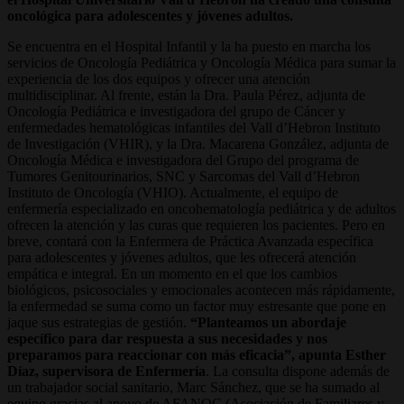
oncológica para adolescentes y jóvenes adultos.
Se encuentra en el Hospital Infantil y la ha puesto en marcha los
servicios de Oncología Pediátrica y Oncología Médica para sumar la
experiencia de los dos equipos y ofrecer una atención
multidisciplinar. Al frente, están la Dra. Paula Pérez, adjunta de
Oncología Pediátrica e investigadora del grupo de Cáncer y
enfermedades hematológicas infantiles del Vall d’Hebron Instituto
de Investigación (VHIR), y la Dra. Macarena González, adjunta de
Oncología Médica e investigadora del Grupo del programa de
Tumores Genitourinarios, SNC y Sarcomas del Vall d’Hebron
Instituto de Oncología (VHIO). Actualmente, el equipo de
enfermería especializado en oncohematología pediátrica y de adultos
ofrecen la atención y las curas que requieren los pacientes. Pero en
breve, contará con la Enfermera de Práctica Avanzada específica
para adolescentes y jóvenes adultos, que les ofrecerá atención
empática e integral. En un momento en el que los cambios
biológicos, psicosociales y emocionales acontecen más rápidamente,
la enfermedad se suma como un factor muy estresante que pone en
jaque sus estrategias de gestión.
“Planteamos un abordaje
específico para dar respuesta a sus necesidades y nos
preparamos para reaccionar con más eficacia”, apunta Esther
Díaz, supervisora de Enfermería
. La consulta dispone además de
un trabajador social sanitario, Marc Sánchez, que se ha sumado al
equipo gracias al apoyo de AFANOC (Asociación de Familiares y