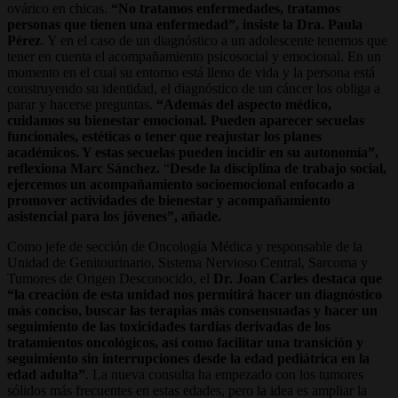
ovárico en chicas.
“No tratamos enfermedades, tratamos
personas que tienen una enfermedad”, insiste la Dra. Paula
Pérez
. Y en el caso de un diagnóstico a un adolescente tenemos que
tener en cuenta el acompañamiento psicosocial y emocional. En un
momento en el cual su entorno está lleno de vida y la persona está
construyendo su identidad, el diagnóstico de un cáncer los obliga a
parar y hacerse preguntas.
“Además del aspecto médico,
cuidamos su bienestar emocional. Pueden aparecer secuelas
funcionales, estéticas o tener que reajustar los planes
académicos. Y estas secuelas pueden incidir en su autonomía”,
reflexiona Marc Sánchez.
“
Desde la disciplina de trabajo social,
ejercemos un acompañamiento socioemocional enfocado a
promover actividades de bienestar y acompañamiento
asistencial para los jóvenes”, añade.
Como jefe de sección de Oncología Médica y responsable de la
Unidad de Genitourinario, Sistema Nervioso Central, Sarcoma y
Tumores de Origen Desconocido, el
Dr. Joan Carles destaca que
“la creación de esta unidad nos permitirá hacer un diagnóstico
más conciso, buscar las terapias más consensuadas y hacer un
seguimiento de las toxicidades tardías derivadas de los
tratamientos oncológicos, así como facilitar una transición y
seguimiento sin interrupciones desde la edad pediátrica en la
edad adulta”
. La nueva consulta ha empezado con los tumores
sólidos más frecuentes en estas edades, pero la idea es ampliar la