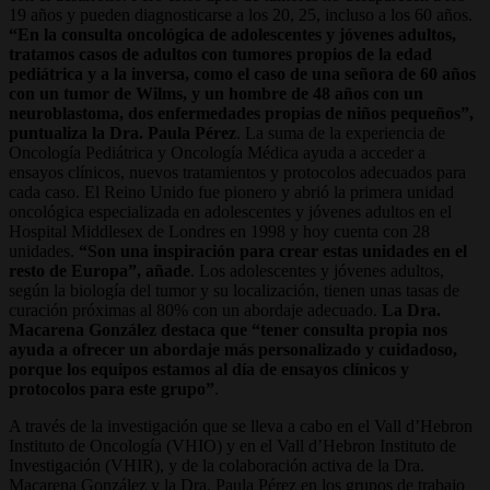
19 años y pueden diagnosticarse a los 20, 25, incluso a los 60 años.
“En la consulta oncológica de adolescentes y jóvenes adultos,
tratamos casos de adultos con tumores propios de la edad
pediátrica y a la inversa, como el caso de una señora de 60 años
con un tumor de Wilms, y un hombre de 48 años con un
neuroblastoma, dos enfermedades propias de niños pequeños”,
puntualiza la Dra. Paula Pérez
. La suma de la experiencia de
Oncología Pediátrica y Oncología Médica ayuda a acceder a
ensayos clínicos, nuevos tratamientos y protocolos adecuados para
cada caso. El Reino Unido fue pionero y abrió la primera unidad
oncológica especializada en adolescentes y jóvenes adultos en el
Hospital Middlesex de Londres en 1998 y hoy cuenta con 28
unidades.
“Son una inspiración para crear estas unidades en el
resto de Europa”, añade
. Los adolescentes y jóvenes adultos,
según la biología del tumor y su localización, tienen unas tasas de
curación próximas al 80% con un abordaje adecuado.
La Dra.
Macarena González destaca que “tener consulta propia nos
ayuda a ofrecer un abordaje más personalizado y cuidadoso,
porque los equipos estamos al día de ensayos clínicos y
protocolos para este grupo”
.
A través de la investigación que se lleva a cabo en el Vall d’Hebron
Instituto de Oncología (VHIO) y en el Vall d’Hebron Instituto de
Investigación (VHIR), y de la colaboración activa de la Dra.
Macarena González y la Dra. Paula Pérez en los grupos de trabajo