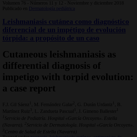
Volumen 76 - Números 11 y 12 - Noviembre y diciembre 2018
Publicado en
Dermatología pediátrica
Leishmaniasis cutánea como diagnóstico
diferencial de un impétigo de evolución
tórpida: a propósito de un caso
Cutaneous leishmaniasis as
differential diagnosis of
impetigo with torpid evolution:
a case report
1
2
1
F.J. Gil Sáenz
, M. Fernández Galar
, G. Durán Urdaniz
, B.
3
1
1
Martínez Ruiz
, L. Zandueta Pascual
, J. Gimeno Ballester
1
Servicio de Pediatría. Hospital «García Orcoyen». Estella
2
(Navarra).
Servicio de Dermatología. Hospital «García Orcoyen».
3
Centro de Salud de Estella (Navarra)