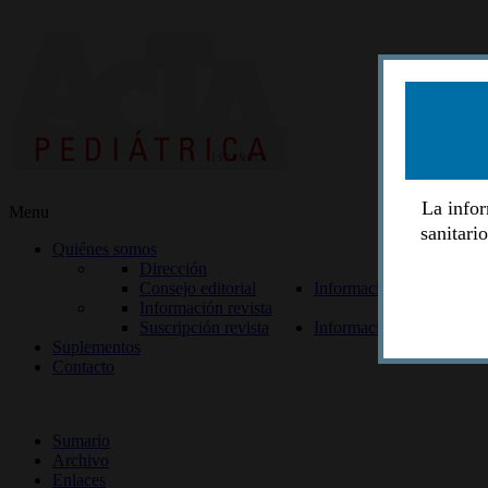
La infor
Menu
sanitari
Quiénes somos
Dirección
Consejo editorial
Información lectores
Información revista
Suscripción revista
Información autores
Suplementos
Contacto
ISSN 2014-2986
Sumario
Archivo
Enlaces