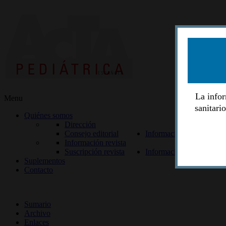
La infor
Menu
sanitari
Quiénes somos
Dirección
Consejo editorial
Información lectores
Información revista
Suscripción revista
Información autores
Suplementos
Contacto
ISSN 2014-2986
Sumario
Archivo
Enlaces