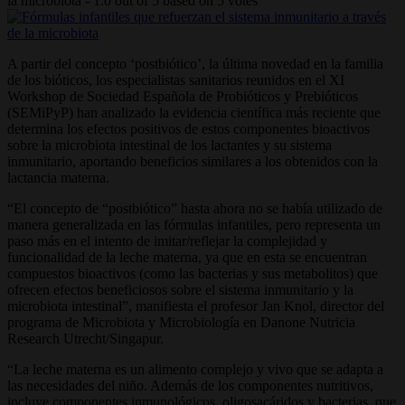
la microbiota
-
1.0
out of
5
based on
5
votes
A partir del concepto ‘postbiótico’, la última novedad en la familia
de los bióticos, los especialistas sanitarios reunidos en el XI
Workshop de Sociedad Española de Probióticos y Prebióticos
(SEMiPyP) han analizado la evidencia científica más reciente que
determina los efectos positivos de estos componentes bioactivos
sobre la microbiota intestinal de los lactantes y su sistema
inmunitario, aportando beneficios similares a los obtenidos con la
lactancia materna.
“El concepto de “postbiótico” hasta ahora no se había utilizado de
manera generalizada en las fórmulas infantiles, pero representa un
paso más en el intento de imitar/reflejar la complejidad y
funcionalidad de la leche materna, ya que en esta se encuentran
compuestos bioactivos (como las bacterias y sus metabolitos) que
ofrecen efectos beneficiosos sobre el sistema inmunitario y la
microbiota intestinal”, manifiesta el profesor Jan Knol, director del
programa de Microbiota y Microbiología en Danone Nutricia
Research Utrecht/Singapur.
“La leche materna es un alimento complejo y vivo que se adapta a
las necesidades del niño. Además de los componentes nutritivos,
incluye componentes inmunológicos, oligosacáridos y bacterias, que