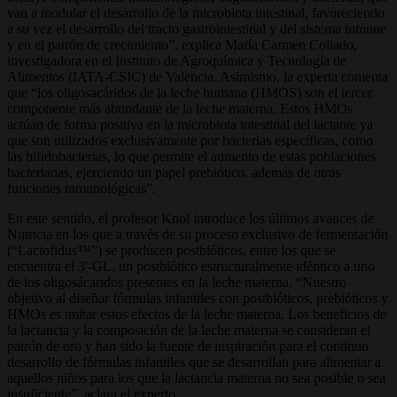
van a modular el desarrollo de la microbiota intestinal, favoreciendo
a su vez el desarrollo del tracto gastrointestinal y del sistema inmune
y en el patrón de crecimiento”, explica María Carmen Collado,
investigadora en el Instituto de Agroquímica y Tecnología de
Alimentos (IATA-CSIC) de Valencia. Asimismo, la experta comenta
que “los oligosacáridos de la leche humana (HMOS) son el tercer
componente más abundante de la leche materna. Estos HMOs
actúan de forma positiva en la microbiota intestinal del lactante ya
que son utilizados exclusivamente por bacterias específicas, como
las bifidobacterias, lo que permite el aumento de estas poblaciones
bacterianas, ejerciendo un papel prebiótico, además de otras
funciones inmunológicas”.
En este sentido, el profesor Knol introduce los últimos avances de
Nutricia en los que a través de su proceso exclusivo de fermentación
(“Lactofidus™”) se producen postbióticos, entre los que se
encuentra el 3'-GL, un postbiótico estructuralmente idéntico a uno
de los oligosácaridos presentes en la leche materna. “Nuestro
objetivo al diseñar fórmulas infantiles con postbióticos, prebióticos y
HMOs es imitar estos efectos de la leche materna. Los beneficios de
la lactancia y la composición de la leche materna se consideran el
patrón de oro y han sido la fuente de inspiración para el continuo
desarrollo de fórmulas infantiles que se desarrollan para alimentar a
aquellos niños para los que la lactancia materna no sea posible o sea
insuficiente”, aclara el experto.