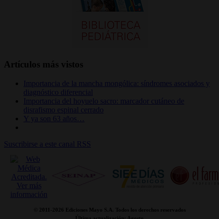
Artículos más vistos
Importancia de la mancha mongólica: síndromes asociados y
diagnóstico diferencial
Importancia del hoyuelo sacro: marcador cutáneo de
disrafismo espinal cerrado
Y ya son 63 años…
Suscribirse a este canal RSS
© 2011-
2026 Ediciones Mayo S.A. Todos los derechos reservados
Última actualización: Agosto