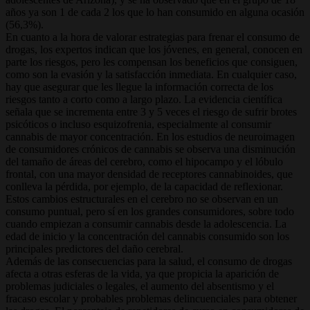
años ya son 1 de cada 2 los que lo han consumido en alguna ocasión
(56,3%).
En cuanto a la hora de valorar estrategias para frenar el consumo de
drogas, los expertos indican que los jóvenes, en general, conocen en
parte los riesgos, pero les compensan los beneficios que consiguen,
como son la evasión y la satisfacción inmediata. En cualquier caso,
hay que asegurar que les llegue la información correcta de los
riesgos tanto a corto como a largo plazo. La evidencia científica
señala que se incrementa entre 3 y 5 veces el riesgo de sufrir brotes
psicóticos o incluso esquizofrenia, especialmente al consumir
cannabis de mayor concentración. En los estudios de neuroimagen
de consumidores crónicos de cannabis se observa una disminución
del tamaño de áreas del cerebro, como el hipocampo y el lóbulo
frontal, con una mayor densidad de receptores cannabinoides, que
conlleva la pérdida, por ejemplo, de la capacidad de reflexionar.
Estos cambios estructurales en el cerebro no se observan en un
consumo puntual, pero sí en los grandes consumidores, sobre todo
cuando empiezan a consumir cannabis desde la adolescencia. La
edad de inicio y la concentración del cannabis consumido son los
principales predictores del daño cerebral.
Además de las consecuencias para la salud, el consumo de drogas
afecta a otras esferas de la vida, ya que propicia la aparición de
problemas judiciales o legales, el aumento del absentismo y el
fracaso escolar y probables problemas delincuenciales para obtener