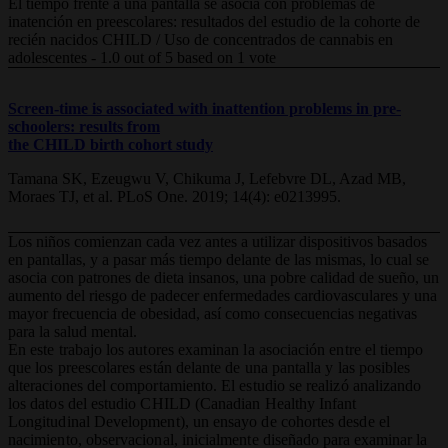
El tiempo frente a una pantalla se asocia con problemas de
inatención en preescolares: resultados del estudio de la cohorte de
recién nacidos CHILD / Uso de concentrados de cannabis en
adolescentes
-
1.0
out of
5
based on
1
vote
Screen-time is associated with inattention problems in pre-
schoolers: results from
the CHILD birth cohort study
Tamana SK, Ezeugwu V, Chikuma J, Lefebvre DL, Azad MB,
Moraes TJ, et al. PLoS One. 2019; 14(4): e0213995.
Los niños comienzan cada vez antes a utilizar dispositivos basados
en pantallas, y a pasar más tiempo delante de las mismas, lo cual se
asocia con patrones de dieta insanos, una pobre calidad de sueño, un
aumento del riesgo de padecer enfermedades cardiovasculares y una
mayor frecuencia de obesidad, así como consecuencias negativas
para la salud mental.
En este trabajo los autores examinan la asociación entre el tiempo
que los preescolares están delante de una pantalla y las posibles
alteraciones del comportamiento. El estudio se realizó analizando
los datos del estudio CHILD (Canadian Healthy Infant
Longitudinal Development), un ensayo de cohortes desde el
nacimiento, observacional, inicialmente
diseñado para examinar la