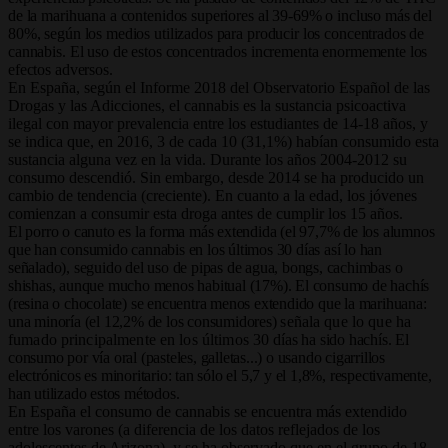
de la marihuana a contenidos superiores al 39-69% o incluso más del
80%, según los medios utilizados para producir los concentrados de
cannabis. El uso de estos concentrados incrementa enormemente los
efectos adversos.
En España, según el Informe 2018 del Observatorio Español de las
Drogas y las Adicciones, el cannabis es la sustancia psicoactiva
ilegal con mayor prevalencia entre los estudiantes de 14-18 años, y
se indica que, en 2016, 3 de cada 10 (31,1%) habían consumido esta
sustancia alguna vez en la vida. Durante los años 2004-2012 su
consumo descendió. Sin embargo, desde 2014 se ha producido un
cambio de tendencia (creciente). En cuanto a la edad, los jóvenes
comienzan a consumir esta droga antes de cumplir los 15 años.
El porro o canuto es la forma más extendida (el 97,7% de los alumnos
que han consumido cannabis en los últimos 30 días así lo han
señalado), seguido del uso de pipas de agua, bongs, cachimbas o
shishas, aunque mucho menos habitual (17%). El consumo de hachís
(resina o chocolate) se encuentra menos extendido que la marihuana:
una minoría (el 12,2% de los consumidores)
señala que lo que ha
fumado principalmente en los últimos 30
días ha sido hachís. El
consumo por vía oral (pasteles, galletas...) o usando cigarrillos
electrónicos es minoritario: tan sólo el 5,7 y el 1,8%, respectivamente,
han utilizado estos métodos.
En España el consumo de cannabis se encuentra más extendido
entre los varones (a diferencia de los datos reflejados de los
adolescentes de Arizona), y se ha observado que en el grupo de 18