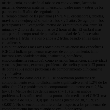
marital, etnia, exposición al tabaco en convivientes, lactancia
materna, depresión materna, interacción padre-niño y estrés de los
padres en los 5 años de seguimiento).
El tiempo delante de las pantallas (TV/DVD, ordenadores, tabletas,
móviles o videojuegos) se valoró a los 3 y 5 años. Se agruparon los
participantes en 3 categorías: menos de 30 minutos al día, entre 30
minutos y 2 horas diarias, y más de 2 horas
al día. El umbral más
alto para el tiempo total de pantalla a la edad de 3 años estaba
ajustado a 1 h/día, y a los 5 años a 2 h/día, basado en las guías
canadienses.
Las puntuaciones más altas obtenidas en las encuestas específicas
(CBCL) indican problemas mayores de comportamiento, tanto
internos (ansiedad/depresión, abstinencia, somáticos,
emocionalmente reactivos), como externos (inatención, agresividad)
y totales (internos, externos, problemas de sueño y otros). El punto
de corte (≥65) indica problemas de comportamiento clínicamente
significativos.
Al analizar los datos del CBCL, se observaron problemas de
comportamiento externo clínicamente significativo en el 1,2% de los
niños (n= 28) y problemas de comportamiento interno en el 2,5%
(n= 61). Menos del 1% de los niños (n= 18) tenían ambos
problemas. Los niños tenían una puntuación media en el CBCL más
alto (media de 40,6 ± 9,9) que las niñas (media de 38,7 ± 9) (p
≤0,001). No se encontraron diferencias respecto a los problemas de
comportamiento interno cuando se evaluó por sexos.