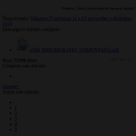
Pediatra. Clínica Universidad de Navarra. Madrid
Tagged under
Volumen 77 números 11 y 12 noviembre y diciembre
2019
Descarga el artículo completo:
e204_BIBLIOGRAFIA_COMENTADA.pdf
Read
73298
times
(55377 descargas)
Comparte este artículo
Google+
Valora este artículo
1
2
3
4
5