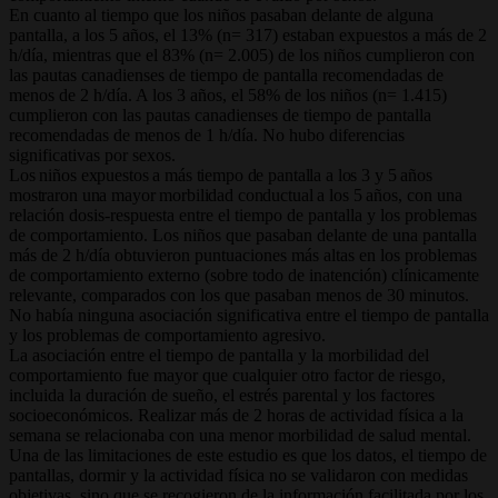
En cuanto al tiempo que los niños pasaban delante de alguna
pantalla, a los 5 años, el 13% (n= 317) estaban expuestos a más de 2
h/día, mientras que el 83% (n= 2.005) de los niños cumplieron con
las pautas canadienses de tiempo de pantalla recomendadas de
menos de 2 h/día. A los 3 años, el 58% de los niños (n= 1.415)
cumplieron con las pautas canadienses de tiempo de pantalla
recomendadas de menos de 1 h/día. No hubo diferencias
significativas por sexos.
Los niños expuestos a más tiempo de pantalla a los 3 y 5 años
mostraron una mayor morbilidad conductual a los 5 años,
con una
relación dosis-respuesta entre el tiempo de pantalla y los problemas
de comportamiento. Los niños que pasaban delante de una pantalla
más de 2 h/día obtuvieron puntuaciones más altas en los problemas
de comportamiento externo (sobre todo de inatención) clínicamente
relevante, comparados con los que pasaban menos de 30 minutos.
No había ninguna asociación significativa entre el tiempo de pantalla
y los problemas de comportamiento agresivo.
La asociación entre el tiempo de pantalla y la morbilidad del
comportamiento fue mayor que cualquier otro factor de riesgo,
incluida la duración de sueño, el estrés parental y los factores
socioeconómicos. Realizar más de 2 horas de actividad física a la
semana se relacionaba con una menor morbilidad de salud mental.
Una de las limitaciones de este estudio es que los datos, el tiempo de
pantallas, dormir y la actividad física no se validaron con medidas
objetivas, sino que se recogieron de la información facilitada por los