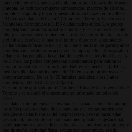
interacción entre los genes y el ambiente sobre el desarrollo de asma
y atopia. Se reclutaron mujeres embarazadas, mayores de 18 años,
durante el segundo y tercer trimestre de su embarazo, entre 2009 y
2012 en 4 ciudades
de Canadá (Edmonton, Toronto, Vancouver y
Manitoba). Se incluyeron 3.455 díadas padres-niños. Los padres
completaban cuestionarios sobre la familia y las características del
niño (estatus socioeconómico, etnia, estado de nutrición de la madre
y el niño, y estrés de la madre al inicio y durante el seguimiento).
En las visitas clínicas de los 3 y los 5 años, las familias participantes
completaban cuestionarios acerca del tiempo que los niños pasaban
delante de las pantallas, la calidad del sueño y la actividad física. A
los 5 años, los padres completaban cuestionarios para valorar el
comportamiento de sus hijos (Child Behavior CheckList [CBCL],
medida validada empíricamente de 99 ítems sobre problemas de
comportamiento). De las 3.455 familias incluidas, a los 5 años
completaron el CBCL 2.427 (70,2%).
El estudio fue aprobado por el Comité de Ética de la Universidad de
Toronto y se recogió el consentimiento informado en todos los
casos.
Los datos sobre potenciales covariantes asociadas con el tiempo que
los niños pasaban delante de las pantallas o el comportamiento se
recogieron de las historias del hospital (sexo, peso al nacer, edad
gestacional, número de orden de nacimiento, diabetes gestacional,
edad materna) o a través de cuestionarios estandarizados (duración y
tipo de sueño, actividad física, estatus socioeconómico, estado