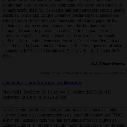
comportamiento, ya en edades tempranas. Como en otras esferas de
la maduración del niño, las edades más tempranas son especialmente
sensibles, lo que implica que debamos prestar especial atención a
estos periodos. Este artículo no hace sino reforzar el papel de los
pediatras para ofrecer recomendaciones a las familias sobre el
tiempo adecuado de permanencia delante de una pantalla de los
niños. En España las recomendaciones de la Asociación Española
de Pediatría son coincidentes con los de la Asociación Pediátrica de
Canadá y de la Academia Americana de Pediatría,
que recomiendan
un máximo de 2 h/día en los niños de 5 años y de 1 h/día en los de 3
años.
M.J. Galiano Segovia
Pediatra. Centro de Salud María Montessori. Leganés (Madrid)
Cannanbis concentrate use in adolescents
Meier MH, Docherty M, Leischow SJ, Grimm KJ, Pardini D.
Pediatrics. 2019; 144(3): e20190338.
Los concentrados de cannabis, compuestos por extractos de plantas
que contienen altas concentraciones del tetrahidrocannabinol (THC),
se han ido haciendo cada vez más populares entre los adultos de
Estados Unidos. El presente estudio pretende conocer el uso de estas