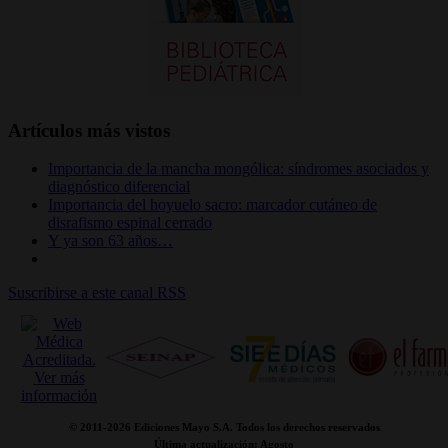
Artículos más vistos
Importancia de la mancha mongólica: síndromes asociados y
diagnóstico diferencial
Importancia del hoyuelo sacro: marcador cutáneo de
disrafismo espinal cerrado
Y ya son 63 años…
Suscribirse a este canal RSS
© 2011-
2026 Ediciones Mayo S.A. Todos los derechos reservados
Última actualización: Agosto