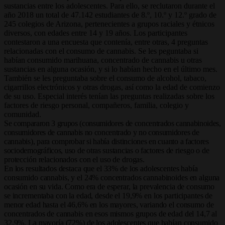
sustancias entre los adolescentes. Para ello, se reclutaron durante el
año 2018 un total de 47.142 estudiantes de 8.º, 10.º y 12.º grado de
245 colegios de Arizona, pertenecientes a grupos raciales y étnicos
diversos, con edades entre 14 y 19 años. Los participantes
contestaron a una encuesta que contenía, entre otras, 4 preguntas
relacionadas con el consumo de cannabis. Se les peguntaba si
habían consumido marihuana, concentrado de cannabis u otras
sustancias en alguna ocasión, y si lo habían hecho en el último mes.
También se les preguntaba sobre el consumo de alcohol, tabaco,
cigarrillos electrónicos y otras drogas, así como la edad de comienzo
de su uso. Especial interés tenían las preguntas realizadas sobre los
factores de riesgo personal, compañeros, familia, colegio y
comunidad.
Se compararon 3 grupos (consumidores de concentrados cannabinoides,
consumidores de cannabis no concentrado y no consumi
dores de
cannabis), para comprobar si había distinciones en cuanto a factores
sociodemográficos, uso de otras sustancias o factores
de riesgo o de
protección relacionados con el uso de drogas.
En los resultados destaca que el 33% de los adolescentes había
consumido cannabis, y el 24% concentrados cannabinoides en alguna
ocasión en su vida. Como era de esperar, la prevalencia de consumo
se incrementaba con la edad, desde el 19,9% en los participantes de
menor edad hasta el 46,6% en los mayores, variando el consumo de
concentrados de cannabis en esos mismos grupos de edad del 14,7 al
32,9%. La mayoría (72%) de los adolescentes que habían consumido