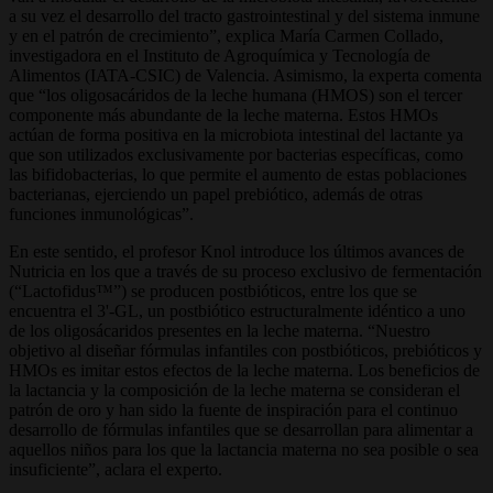
a su vez el desarrollo del tracto gastrointestinal y del sistema inmune
y en el patrón de crecimiento”, explica María Carmen Collado,
investigadora en el Instituto de Agroquímica y Tecnología de
Alimentos (IATA-CSIC) de Valencia. Asimismo, la experta comenta
que “los oligosacáridos de la leche humana (HMOS) son el tercer
componente más abundante de la leche materna. Estos HMOs
actúan de forma positiva en la microbiota intestinal del lactante ya
que son utilizados exclusivamente por bacterias específicas, como
las bifidobacterias, lo que permite el aumento de estas poblaciones
bacterianas, ejerciendo un papel prebiótico, además de otras
funciones inmunológicas”.
En este sentido, el profesor Knol introduce los últimos avances de
Nutricia en los que a través de su proceso exclusivo de fermentación
(“Lactofidus™”) se producen postbióticos, entre los que se
encuentra el 3'-GL, un postbiótico estructuralmente idéntico a uno
de los oligosácaridos presentes en la leche materna. “Nuestro
objetivo al diseñar fórmulas infantiles con postbióticos, prebióticos y
HMOs es imitar estos efectos de la leche materna. Los beneficios de
la lactancia y la composición de la leche materna se consideran el
patrón de oro y han sido la fuente de inspiración para el continuo
desarrollo de fórmulas infantiles que se desarrollan para alimentar a
aquellos niños para los que la lactancia materna no sea posible o sea
insuficiente”, aclara el experto.