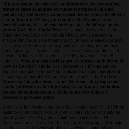
“En la consulta oncológica de adolescentes y jóvenes adultos,
tratamos casos de adultos con tumores propios de la edad
pediátrica y a la inversa, como el caso de una señora de 60 años
con un tumor de Wilms, y un hombre de 48 años con un
neuroblastoma, dos enfermedades propias de niños pequeños”,
puntualiza la Dra. Paula Pérez
. La suma de la experiencia de
Oncología Pediátrica y Oncología Médica ayuda a acceder a
ensayos clínicos, nuevos tratamientos y protocolos adecuados para
cada caso. El Reino Unido fue pionero y abrió la primera unidad
oncológica especializada en adolescentes y jóvenes adultos en el
Hospital Middlesex de Londres en 1998 y hoy cuenta con 28
unidades.
“Son una inspiración para crear estas unidades en el
resto de Europa”, añade
. Los adolescentes y jóvenes adultos,
según la biología del tumor y su localización, tienen unas tasas de
curación próximas al 80% con un abordaje adecuado.
La Dra.
Macarena González destaca que “tener consulta propia nos
ayuda a ofrecer un abordaje más personalizado y cuidadoso,
porque los equipos estamos al día de ensayos clínicos y
protocolos para este grupo”
.
A través de la investigación que se lleva a cabo en el Vall d’Hebron
Instituto de Oncología (VHIO) y en el Vall d’Hebron Instituto de
Investigación (VHIR), y de la colaboración activa de la Dra.
Macarena González y la Dra. Paula Pérez en los grupos de trabajo
de adolescentes y jóvenes adultos de sociedades oncológicas