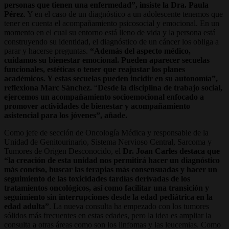
personas que tienen una enfermedad”, insiste la Dra. Paula
Pérez
. Y en el caso de un diagnóstico a un adolescente tenemos que
tener en cuenta el acompañamiento psicosocial y emocional. En un
momento en el cual su entorno está lleno de vida y la persona está
construyendo su identidad, el diagnóstico de un cáncer los obliga a
parar y hacerse preguntas.
“Además del aspecto médico,
cuidamos su bienestar emocional. Pueden aparecer secuelas
funcionales, estéticas o tener que reajustar los planes
académicos. Y estas secuelas pueden incidir en su autonomía”,
reflexiona Marc Sánchez.
“
Desde la disciplina de trabajo social,
ejercemos un acompañamiento socioemocional enfocado a
promover actividades de bienestar y acompañamiento
asistencial para los jóvenes”, añade.
Como jefe de sección de Oncología Médica y responsable de la
Unidad de Genitourinario, Sistema Nervioso Central, Sarcoma y
Tumores de Origen Desconocido, el
Dr. Joan Carles destaca que
“la creación de esta unidad nos permitirá hacer un diagnóstico
más conciso, buscar las terapias más consensuadas y hacer un
seguimiento de las toxicidades tardías derivadas de los
tratamientos oncológicos, así como facilitar una transición y
seguimiento sin interrupciones desde la edad pediátrica en la
edad adulta”
. La nueva consulta ha empezado con los tumores
sólidos más frecuentes en estas edades, pero la idea es ampliar la
consulta a otras áreas como son los linfomas y las leucemias. Como