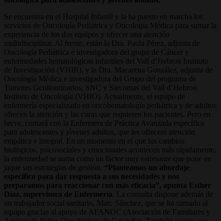
Se encuentra en el Hospital Infantil y la ha puesto en marcha los
servicios de Oncología Pediátrica y Oncología Médica para sumar la
experiencia de los dos equipos y ofrecer una atención
multidisciplinar. Al frente, están la Dra. Paula Pérez, adjunta de
Oncología Pediátrica e investigadora del grupo de Cáncer y
enfermedades hematológicas infantiles del Vall d’Hebron Instituto
de Investigación (VHIR), y la Dra. Macarena González, adjunta de
Oncología Médica e investigadora del Grupo del programa de
Tumores Genitourinarios, SNC y Sarcomas del Vall d’Hebron
Instituto de Oncología (VHIO). Actualmente, el equipo de
enfermería especializado en oncohematología pediátrica y de adultos
ofrecen la atención y las curas que requieren los pacientes. Pero en
breve, contará con la Enfermera de Práctica Avanzada específica
para adolescentes y jóvenes adultos, que les ofrecerá atención
empática e integral. En un momento en el que los cambios
biológicos, psicosociales y emocionales acontecen más rápidamente,
la enfermedad se suma como un factor muy estresante que pone en
jaque sus estrategias de gestión.
“Planteamos un abordaje
específico para dar respuesta a sus necesidades y nos
preparamos para reaccionar con más eficacia”, apunta Esther
Díaz, supervisora de Enfermería
. La consulta dispone además de
un trabajador social sanitario, Marc Sánchez, que se ha sumado al
equipo gracias al apoyo de AFANOC (Asociación de Familiares y
Amigos de Niños Oncológicos de Cataluña). También cuenta con