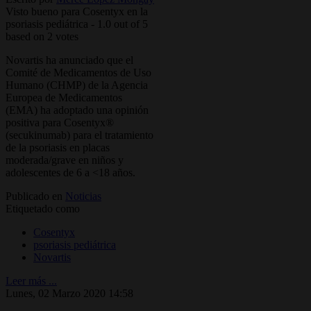
Visto bueno para Cosentyx en la
psoriasis pediátrica
-
1.0
out of
5
based on
2
votes
Novartis ha anunciado que el
Comité de Medicamentos de Uso
Humano (CHMP) de la Agencia
Europea de Medicamentos
(EMA) ha adoptado una opinión
positiva para Cosentyx®
(secukinumab) para el tratamiento
de la psoriasis en placas
moderada/grave en niños y
adolescentes de 6 a <18 años.
Publicado en
Noticias
Etiquetado como
Cosentyx
psoriasis pediátrica
Novartis
Leer más ...
Lunes, 02 Marzo 2020 14:58