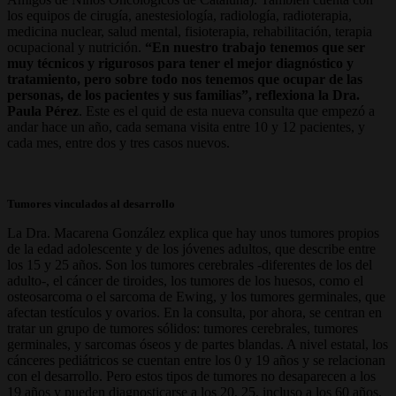
los equipos de cirugía, anestesiología, radiología, radioterapia,
medicina nuclear, salud mental, fisioterapia, rehabilitación, terapia
ocupacional y nutrición.
“En nuestro trabajo tenemos que ser
muy técnicos y rigurosos para tener el mejor diagnóstico y
tratamiento, pero sobre todo nos tenemos que ocupar de las
personas, de los pacientes y sus familias”, reflexiona la Dra.
Paula Pérez
. Este es el quid de esta nueva consulta que empezó a
andar hace un año, cada semana visita entre 10 y 12 pacientes, y
cada mes, entre dos y tres casos nuevos.
Tumores vinculados al desarrollo
La Dra. Macarena González explica que hay unos tumores propios
de la edad adolescente y de los jóvenes adultos, que describe entre
los 15 y 25 años. Son los tumores cerebrales -diferentes de los del
adulto-, el cáncer de tiroides, los tumores de los huesos, como el
osteosarcoma o el sarcoma de Ewing, y los tumores germinales, que
afectan testículos y ovarios. En la consulta, por ahora, se centran en
tratar un grupo de tumores sólidos: tumores cerebrales, tumores
germinales, y sarcomas óseos y de partes blandas. A nivel estatal, los
cánceres pediátricos se cuentan entre los 0 y 19 años y se relacionan
con el desarrollo. Pero estos tipos de tumores no desaparecen a los
19 años y pueden diagnosticarse a los 20, 25, incluso a los 60 años.