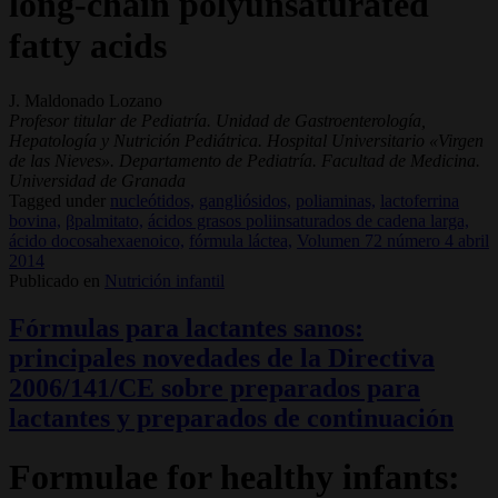
long-chain polyunsaturated
fatty acids
J. Maldonado Lozano
Profesor titular de Pediatría. Unidad de Gastroenterología,
Hepatología y Nutrición Pediátrica. Hospital Universitario «Virgen
de las Nieves». Departamento de Pediatría. Facultad de Medicina.
Universidad de Granada
Tagged under
nucleótidos,
gangliósidos,
poliaminas,
lactoferrina
bovina,
βpalmitato,
ácidos grasos poliinsaturados de cadena larga,
ácido docosahexaenoico,
fórmula láctea,
Volumen 72 número 4 abril
2014
Publicado en
Nutrición infantil
Fórmulas para lactantes sanos:
principales novedades de la Directiva
2006/141/CE sobre preparados para
lactantes y preparados de continuación
Formulae for healthy infants: