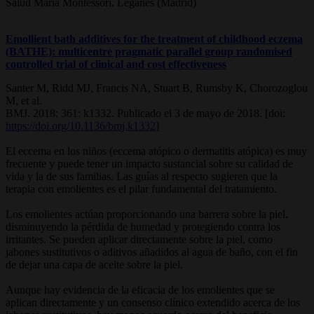
Salud María Montessori. Leganés (Madrid)
Emollient bath additives for the treatment of childhood eczema
(BATHE): multicentre pragmatic parallel group randomised
controlled trial of clinical and cost effectiveness
Santer M, Ridd MJ, Francis NA, Stuart B, Rumsby K, Chorozoglou
M, et al.
BMJ. 2018; 361: k1332. Publicado el 3 de mayo de 2018. [doi:
https://doi.org/10.1136/bmj.k1332
]
El eccema en los niños (eccema atópico o dermatitis atópica) es muy
frecuente y puede tener un impacto sustancial sobre su calidad de
vida y la de sus familias. Las guías al respecto sugieren que la
terapia con emolientes es el pilar fundamental del tratamiento.
Los emolientes actúan proporcionando una barrera sobre la piel,
disminuyendo la pérdida de humedad y protegiendo contra los
irritantes. Se pueden aplicar directamente sobre la piel, como
jabones sustitutivos o aditivos añadidos al agua de baño, con el fin
de dejar una capa de aceite sobre la piel.
Aunque hay evidencia de la eficacia de los emolientes que se
aplican directamente y un consenso clínico extendido acerca de los