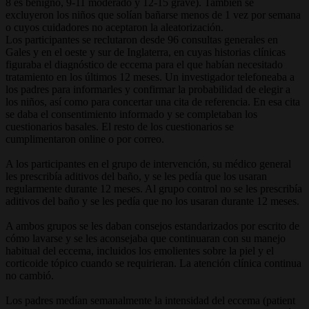
8 es benigno, 9-11 moderado y 12-15 grave). También se
excluyeron los niños que solían bañarse menos de 1 vez por semana
o cuyos cuidadores no aceptaron la aleatorización.
Los participantes se reclutaron desde 96 consultas generales en
Gales y en el oeste y sur de Inglaterra, en cuyas historias clínicas
figuraba el diagnóstico de eccema para el que habían necesitado
tratamiento en los últimos 12 meses. Un investigador telefoneaba a
los padres para informarles y confirmar la probabilidad de elegir a
los niños, así como para concertar una cita de referencia. En esa cita
se daba el consentimiento informado y se completaban los
cuestionarios basales. El resto de los cuestionarios se
cumplimentaron online o por correo.
A los participantes en el grupo de intervención, su médico general
les prescribía aditivos del baño, y se les pedía que los usaran
regularmente durante 12 meses. Al grupo control no se les prescribía
aditivos del baño y se les pedía que no los usaran durante 12 meses.
A ambos grupos se les daban consejos estandarizados por escrito de
cómo lavarse y se les aconsejaba que continuaran con su manejo
habitual del eccema, incluidos los emolientes sobre la piel y el
corticoide tópico cuando se requirieran. La atención clínica continua
no cambió.
Los padres medían semanalmente la intensidad del eccema (patient