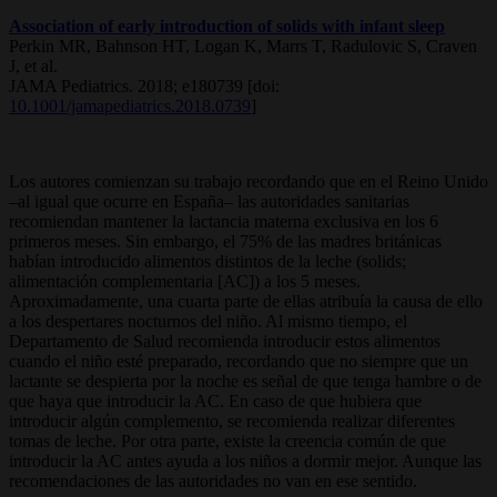
Association of early introduction of solids with infant sleep
Perkin MR, Bahnson HT, Logan K, Marrs T, Radulovic S, Craven
J, et al.
JAMA Pediatrics. 2018; e180739 [doi:
10.1001/jamapediatrics.2018.0739
]
Los autores comienzan su trabajo recordando que en el Reino Unido
–al igual que ocurre en España– las autoridades sanitarias
recomiendan mantener la lactancia materna exclusiva en los 6
primeros meses. Sin embargo, el 75% de las madres británicas
habían introducido alimentos distintos de la leche (solids;
alimentación complementaria [AC]) a los 5 meses.
Aproximadamente, una cuarta parte de ellas atribuía la causa de ello
a los despertares nocturnos del niño. Al mismo tiempo, el
Departamento de Salud recomienda introducir estos alimentos
cuando el niño esté preparado, recordando que no siempre que un
lactante se despierta por la noche es señal de que tenga hambre o de
que haya que introducir la AC. En caso de que hubiera que
introducir algún complemento, se recomienda realizar diferentes
tomas de leche. Por otra parte, existe la creencia común de que
introducir la AC antes ayuda a los niños a dormir mejor. Aunque las
recomendaciones de las autoridades no van en ese sentido.