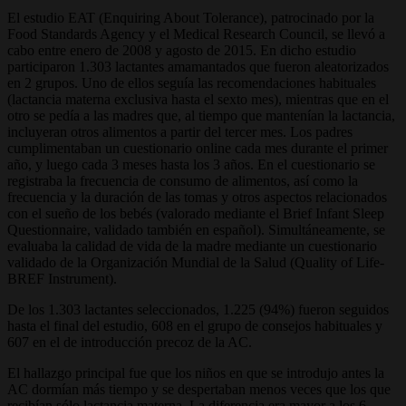
El estudio EAT (Enquiring About Tolerance), patrocinado por la
Food Standards Agency y el Medical Research Council, se llevó a
cabo entre enero de 2008 y agosto de 2015. En dicho estudio
participaron 1.303 lactantes amamantados que fueron aleatorizados
en 2 grupos. Uno de ellos seguía las recomendaciones habituales
(lactancia materna exclusiva hasta el sexto mes), mientras que en el
otro se pedía a las madres que, al tiempo que mantenían la lactancia,
incluyeran otros alimentos a partir del tercer mes. Los padres
cumplimentaban un cuestionario online cada mes durante el primer
año, y luego cada 3 meses hasta los 3 años. En el cuestionario se
registraba la frecuencia de consumo de alimentos, así como la
frecuencia y la duración de las tomas y otros aspectos relacionados
con el sueño de los bebés (valorado mediante el Brief Infant Sleep
Questionnaire, validado también en español). Simultáneamente, se
evaluaba la calidad de vida de la madre mediante un cuestionario
validado de la Organización Mundial de la Salud (Quality of Life-
BREF Instrument).
De los 1.303 lactantes seleccionados, 1.225 (94%) fueron seguidos
hasta el final del estudio, 608 en el grupo de consejos habituales y
607 en el de introducción precoz de la AC.
El hallazgo principal fue que los niños en que se introdujo antes la
AC dormían más tiempo y se despertaban menos veces que los que
recibían sólo lactancia materna. La diferencia era mayor a los 6