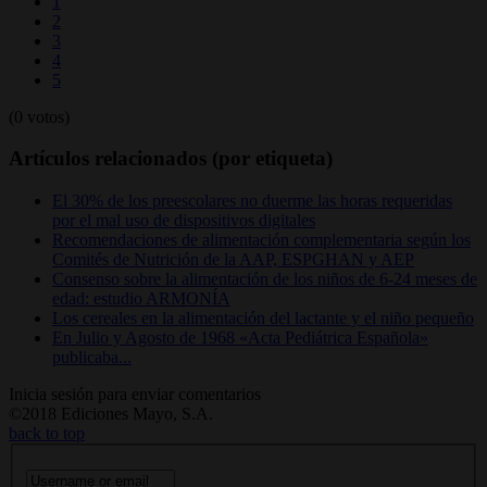
1
2
3
4
5
(0 votos)
Artículos relacionados (por etiqueta)
El 30% de los preescolares no duerme las horas requeridas
por el mal uso de dispositivos digitales
Recomendaciones de alimentación complementaria según los
Comités de Nutrición de la AAP, ESPGHAN y AEP
Consenso sobre la alimentación de los niños de 6-24 meses de
edad: estudio ARMONÍA
Los cereales en la alimentación del lactante y el niño pequeño
En Julio y Agosto de 1968 «Acta Pediátrica Española»
publicaba...
Inicia sesión para enviar comentarios
©2018 Ediciones Mayo, S.A.
back to top