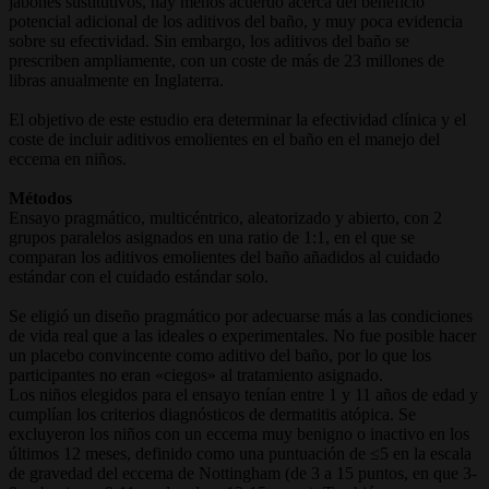
jabones sustitutivos, hay menos acuerdo acerca del beneficio
potencial adicional de los aditivos del baño, y muy poca evidencia
sobre su efectividad. Sin embargo, los aditivos del baño se
prescriben ampliamente, con un coste de más de 23 millones de
libras anualmente en Inglaterra.
El objetivo de este estudio era determinar la efectividad clínica y el
coste de incluir aditivos emolientes en el baño en el manejo del
eccema en niños.
Métodos
Ensayo pragmático, multicéntrico, aleatorizado y abierto, con 2
grupos paralelos asignados en una ratio de 1:1, en el que se
comparan los aditivos emolientes del baño añadidos al cuidado
estándar con el cuidado estándar solo.
Se eligió un diseño pragmático por adecuarse más a las condiciones
de vida real que a las ideales o experimentales. No fue posible hacer
un placebo convincente como aditivo del baño, por lo que los
participantes no eran «ciegos» al tratamiento asignado.
Los niños elegidos para el ensayo tenían entre 1 y 11 años de edad y
cumplían los criterios diagnósticos de dermatitis atópica. Se
excluyeron los niños con un eccema muy benigno o inactivo en los
últimos 12 meses, definido como una puntuación de ≤5 en la escala
de gravedad del eccema de Nottingham (de 3 a 15 puntos, en que 3-