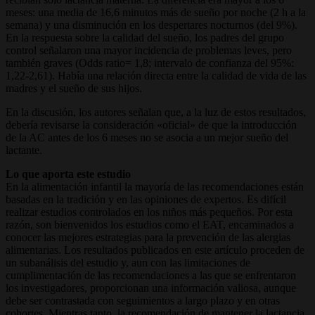
meses: una media de 16,6 minutos más de sueño por noche (2 h a la
semana) y una disminución en los despertares nocturnos (del 9%).
En la respuesta sobre la calidad del sueño, los padres del grupo
control señalaron una mayor incidencia de problemas leves, pero
también graves (Odds ratio= 1,8; intervalo de confianza del 95%:
1,22-2,61). Había una relación directa entre la calidad de vida de las
madres y el sueño de sus hijos.
En la discusión, los autores señalan que, a la luz de estos resultados,
debería revisarse la consideración «oficial» de que la introducción
de la AC antes de los 6 meses no se asocia a un mejor sueño del
lactante.
Lo que aporta este estudio
En la alimentación infantil la mayoría de las recomendaciones están
basadas en la tradición y en las opiniones de expertos. Es difícil
realizar estudios controlados en los niños más pequeños. Por esta
razón, son bienvenidos los estudios como el EAT, encaminados a
conocer las mejores estrategias para la prevención de las alergias
alimentarias. Los resultados publicados en este artículo proceden de
un subanálisis del estudio y, aun con las limitaciones de
cumplimentación de las recomendaciones a las que se enfrentaron
los investigadores, proporcionan una información valiosa, aunque
debe ser contrastada con seguimientos a largo plazo y en otras
cohortes. Mientras tanto, la recomendación de mantener la lactancia