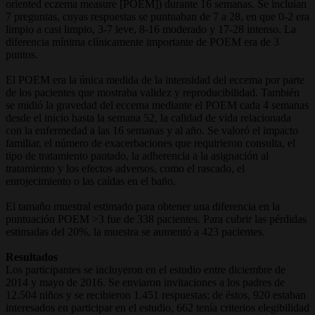
oriented eczema measure [POEM]) durante 16 semanas. Se incluían
7 preguntas, cuyas respuestas se puntuaban de 7 a 28, en que 0-2 era
limpio a casi limpio, 3-7 leve, 8-16 moderado y 17-28 intenso. La
diferencia mínima clínicamente importante de POEM era de 3
puntos.
El POEM era la única medida de la intensidad del eccema por parte
de los pacientes que mostraba validez y reproducibilidad. También
se midió la gravedad del eccema mediante el POEM cada 4 semanas
desde el inicio hasta la semana 52, la calidad de vida relacionada
con la enfermedad a las 16 semanas y al año. Se valoró el impacto
familiar, el número de exacerbaciones que requirieron consulta, el
tipo de tratamiento pautado, la adherencia a la asignación al
tratamiento y los efectos adversos, como el rascado, el
enrojecimiento o las caídas en el baño.
El tamaño muestral estimado para obtener una diferencia en la
puntuación POEM >3 fue de 338 pacientes. Para cubrir las pérdidas
estimadas del 20%, la muestra se aumentó a 423 pacientes.
Resultados
Los participantes se incluyeron en el estudio entre diciembre de
2014 y mayo de 2016. Se enviaron invitaciones a los padres de
12.504 niños y se recibieron 1.451 respuestas; de éstos, 920 estaban
interesados en participar en el estudio, 662 tenía criterios elegibilidad