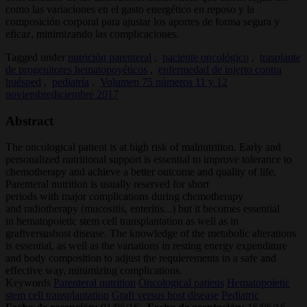
como las variaciones en el gasto energético en reposo y la
composición corporal para ajustar los aportes de forma segura y
eficaz, minimizando las complicaciones.
Tagged under
nutrición parenteral
,
paciente oncológico
,
trasplante
de progenitores hematopoyéticos
,
enfermedad de injerto contra
huésped
,
pediatría
,
Volumen 75 números 11 y 12
noviembrediciembre 2017
Abstract
The oncological patient is at high risk of malnutrition. Early and
personalized nutritional support is essential to improve tolerance to
chemotherapy and achieve a better outcome and quality of life.
Parenteral nutrition is usually reserved for short
periods with major complications during chemotherapy
and radiotherapy (mucositis, enteritis...) but it becomes essential
in hematopoietic stem cell transplantation as well as in
graftversushost disease. The knowledge of the metabolic alterations
is essential, as well as the variations in resting energy expenditure
and body composition to adjust the requierements in a safe and
effective way, minimizing complications.
Keywords
Parenteral nutrition
Oncological patiens
Hematopoietic
stem cell transplantation
Graft versus host disease
Pediatric