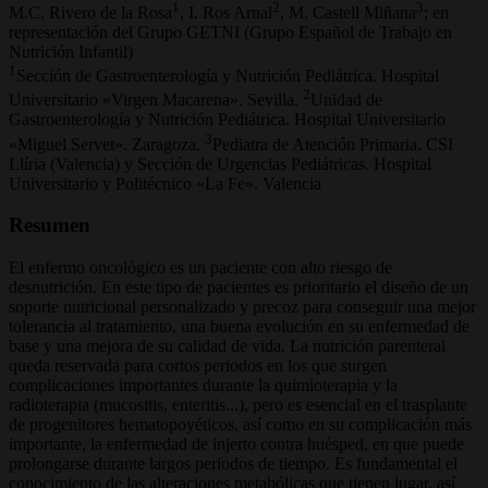
1
2
3
M.C. Rivero de la Rosa
, I. Ros Arnal
, M. Castell Miñana
; en
representación del Grupo GETNI (Grupo Español de Trabajo en
Nutrición Infantil)
1
Sección de Gastroenterología y Nutrición Pediátrica. Hospital
2
Universitario «Virgen Macarena». Sevilla.
Unidad de
Gastroenterología y Nutrición Pediátrica. Hospital Universitario
3
«Miguel Servet». Zaragoza.
Pediatra de Atención Primaria. CSI
Llíria (Valencia) y Sección de Urgencias Pediátricas. Hospital
Universitario y Politécnico «La Fe». Valencia
Resumen
El enfermo oncológico es un paciente con alto riesgo de
desnutrición. En este tipo de pacientes es prioritario el diseño de un
soporte nutricional personalizado y precoz para conseguir una mejor
tolerancia al tratamiento, una buena evolución en su enfermedad de
base y una mejora de su calidad de vida. La nutrición parenteral
queda reservada para cortos periodos en los que surgen
complicaciones importantes durante la quimioterapia y la
radioterapia (mucositis, enteritis...), pero es esencial en el trasplante
de progenitores hematopoyéticos, así como en su complicación más
importante, la enfermedad de injerto contra huésped, en que puede
prolongarse durante largos periodos de tiempo. Es fundamental el
conocimiento de las alteraciones metabólicas que tienen lugar, así