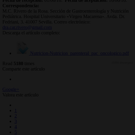
Fecha de recepción:
01/06/16.
Fecha de aceptación:
16/06/16.
Correspondencia:
M.C. Rivero de la Rosa. Sección de Gastroenterología y Nutrición
Pediátrica. Hospital Universitario «Virgen Macarena». Avda. Dr.
Fedriani, 3. 41007 Sevilla. Correo electrónico:
dra.car.rivero@gmail.com
Descarga el artículo completo:
Nutricion-Nutricion_parenteral_pac_oncologico.pdf
Read
5180
times
(5494 descargas)
Comparte este artículo
Google+
Valora este artículo
1
2
3
4
5