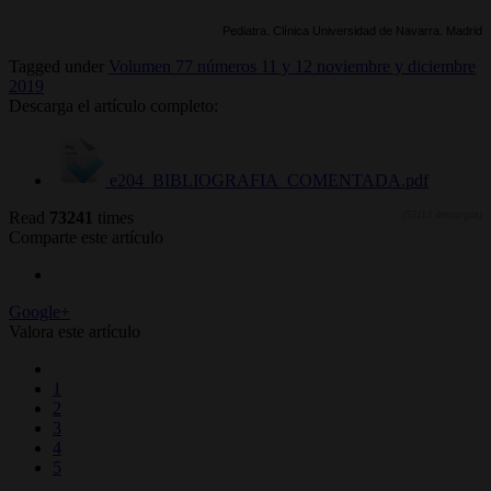
Pediatra. Clínica Universidad de Navarra. Madrid
Tagged under
Volumen 77 números 11 y 12 noviembre y diciembre
2019
Descarga el artículo completo:
e204_BIBLIOGRAFIA_COMENTADA.pdf
Read
73241
times
(55113 descargas)
Comparte este artículo
Google+
Valora este artículo
1
2
3
4
5