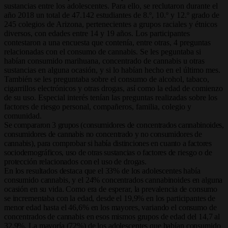
sustancias entre los adolescentes. Para ello, se reclutaron durante el
año 2018 un total de 47.142 estudiantes de 8.º, 10.º y 12.º grado de
245 colegios de Arizona, pertenecientes a grupos raciales y étnicos
diversos, con edades entre 14 y 19 años. Los participantes
contestaron a una encuesta que contenía, entre otras, 4 preguntas
relacionadas con el consumo de cannabis. Se les peguntaba si
habían consumido marihuana, concentrado de cannabis u otras
sustancias en alguna ocasión, y si lo habían hecho en el último mes.
También se les preguntaba sobre el consumo de alcohol, tabaco,
cigarrillos electrónicos y otras drogas, así como la edad de comienzo
de su uso. Especial interés tenían las preguntas realizadas sobre los
factores de riesgo personal, compañeros, familia, colegio y
comunidad.
Se compararon 3 grupos (consumidores de concentrados cannabinoides,
consumidores de cannabis no concentrado y no consumi
dores de
cannabis), para comprobar si había distinciones en cuanto a factores
sociodemográficos, uso de otras sustancias o factores
de riesgo o de
protección relacionados con el uso de drogas.
En los resultados destaca que el 33% de los adolescentes había
consumido cannabis, y el 24% concentrados cannabinoides en alguna
ocasión en su vida. Como era de esperar, la prevalencia de consumo
se incrementaba con la edad, desde el 19,9% en los participantes de
menor edad hasta el 46,6% en los mayores, variando el consumo de
concentrados de cannabis en esos mismos grupos de edad del 14,7 al
32,9%. La mayoría (72%) de los adolescentes que habían consumido