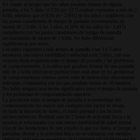
En cuanto al tiempo que los niños pasaban delante de alguna
pantalla, a los 5 años, el 13% (n= 317) estaban expuestos a más de 2
h/día, mientras que el 83% (n= 2.005) de los niños cumplieron con
las pautas canadienses de tiempo de pantalla recomendadas de
menos de 2 h/día. A los 3 años, el 58% de los niños (n= 1.415)
cumplieron con las pautas canadienses de tiempo de pantalla
recomendadas de menos de 1 h/día. No hubo diferencias
significativas por sexos.
Los niños expuestos a más tiempo de pantalla a los 3 y 5 años
mostraron una mayor morbilidad conductual a los 5 años,
con una
relación dosis-respuesta entre el tiempo de pantalla y los problemas
de comportamiento. Los niños que pasaban delante de una pantalla
más de 2 h/día obtuvieron puntuaciones más altas en los problemas
de comportamiento externo (sobre todo de inatención) clínicamente
relevante, comparados con los que pasaban menos de 30 minutos.
No había ninguna asociación significativa entre el tiempo de pantalla
y los problemas de comportamiento agresivo.
La asociación entre el tiempo de pantalla y la morbilidad del
comportamiento fue mayor que cualquier otro factor de riesgo,
incluida la duración de sueño, el estrés parental y los factores
socioeconómicos. Realizar más de 2 horas de actividad física a la
semana se relacionaba con una menor morbilidad de salud mental.
Una de las limitaciones de este estudio es que los datos, el tiempo de
pantallas, dormir y la actividad física no se validaron con medidas
objetivas, sino que se recogieron de la información facilitada por los