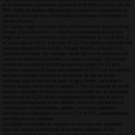
de la marihuana a contenidos superiores al 39-69% o incluso más del
80%, según los medios utilizados para producir los concentrados de
cannabis. El uso de estos concentrados incrementa enormemente los
efectos adversos.
En España, según el Informe 2018 del Observatorio Español de las
Drogas y las Adicciones, el cannabis es la sustancia psicoactiva
ilegal con mayor prevalencia entre los estudiantes de 14-18 años, y
se indica que, en 2016, 3 de cada 10 (31,1%) habían consumido esta
sustancia alguna vez en la vida. Durante los años 2004-2012 su
consumo descendió. Sin embargo, desde 2014 se ha producido un
cambio de tendencia (creciente). En cuanto a la edad, los jóvenes
comienzan a consumir esta droga antes de cumplir los 15 años.
El porro o canuto es la forma más extendida (el 97,7% de los alumnos
que han consumido cannabis en los últimos 30 días así lo han
señalado), seguido del uso de pipas de agua, bongs, cachimbas o
shishas, aunque mucho menos habitual (17%). El consumo de hachís
(resina o chocolate) se encuentra menos extendido que la marihuana:
una minoría (el 12,2% de los consumidores)
señala que lo que ha
fumado principalmente en los últimos 30
días ha sido hachís. El
consumo por vía oral (pasteles, galletas...) o usando cigarrillos
electrónicos es minoritario: tan sólo el 5,7 y el 1,8%, respectivamente,
han utilizado estos métodos.
En España el consumo de cannabis se encuentra más extendido
entre los varones (a diferencia de los datos reflejados de los
adolescentes de Arizona), y se ha observado que en el grupo de 18