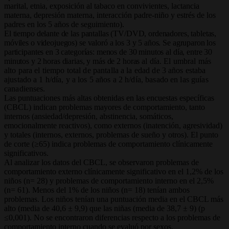
marital, etnia, exposición al tabaco en convivientes, lactancia
materna, depresión materna, interacción padre-niño y estrés de los
padres en los 5 años de seguimiento).
El tiempo delante de las pantallas (TV/DVD, ordenadores, tabletas,
móviles o videojuegos) se valoró a los 3 y 5 años. Se agruparon los
participantes en 3 categorías: menos de 30 minutos al día, entre 30
minutos y 2 horas diarias, y más de 2 horas
al día. El umbral más
alto para el tiempo total de pantalla a la edad de 3 años estaba
ajustado a 1 h/día, y a los 5 años a 2 h/día, basado en las guías
canadienses.
Las puntuaciones más altas obtenidas en las encuestas específicas
(CBCL) indican problemas mayores de comportamiento, tanto
internos (ansiedad/depresión, abstinencia, somáticos,
emocionalmente reactivos), como externos (inatención, agresividad)
y totales (internos, externos, problemas de sueño y otros). El punto
de corte (≥65) indica problemas de comportamiento clínicamente
significativos.
Al analizar los datos del CBCL, se observaron problemas de
comportamiento externo clínicamente significativo en el 1,2% de los
niños (n= 28) y problemas de comportamiento interno en el 2,5%
(n= 61). Menos del 1% de los niños (n= 18) tenían ambos
problemas. Los niños tenían una puntuación media en el CBCL más
alto (media de 40,6 ± 9,9) que las niñas (media de 38,7 ± 9) (p
≤0,001). No se encontraron diferencias respecto a los problemas de
comportamiento interno cuando se evaluó por sexos.