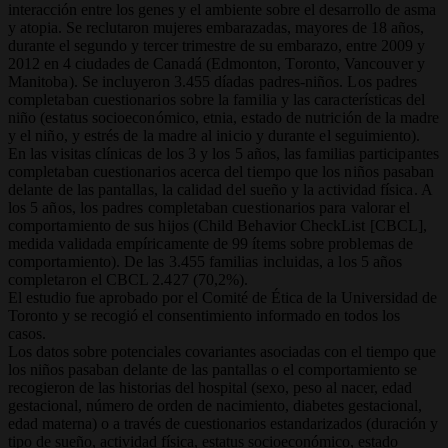
interacción entre los genes y el ambiente sobre el desarrollo de asma
y atopia. Se reclutaron mujeres embarazadas, mayores de 18 años,
durante el segundo y tercer trimestre de su embarazo, entre 2009 y
2012 en 4 ciudades
de Canadá (Edmonton, Toronto, Vancouver y
Manitoba). Se incluyeron 3.455 díadas padres-niños. Los padres
completaban cuestionarios sobre la familia y las características del
niño (estatus socioeconómico, etnia, estado de nutrición de la madre
y el niño, y estrés de la madre al inicio y durante el seguimiento).
En las visitas clínicas de los 3 y los 5 años, las familias participantes
completaban cuestionarios acerca del tiempo que los niños pasaban
delante de las pantallas, la calidad del sueño y la actividad física. A
los 5 años, los padres completaban cuestionarios para valorar el
comportamiento de sus hijos (Child Behavior CheckList [CBCL],
medida validada empíricamente de 99 ítems sobre problemas de
comportamiento). De las 3.455 familias incluidas, a los 5 años
completaron el CBCL 2.427 (70,2%).
El estudio fue aprobado por el Comité de Ética de la Universidad de
Toronto y se recogió el consentimiento informado en todos los
casos.
Los datos sobre potenciales covariantes asociadas con el tiempo que
los niños pasaban delante de las pantallas o el comportamiento se
recogieron de las historias del hospital (sexo, peso al nacer, edad
gestacional, número de orden de nacimiento, diabetes gestacional,
edad materna) o a través de cuestionarios estandarizados (duración y
tipo de sueño, actividad física, estatus socioeconómico, estado