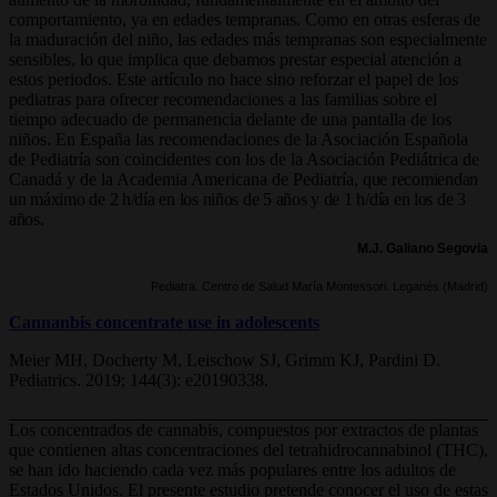
comportamiento, ya en edades tempranas. Como en otras esferas de
la maduración del niño, las edades más tempranas son especialmente
sensibles, lo que implica que debamos prestar especial atención a
estos periodos. Este artículo no hace sino reforzar el papel de los
pediatras para ofrecer recomendaciones a las familias sobre el
tiempo adecuado de permanencia delante de una pantalla de los
niños. En España las recomendaciones de la Asociación Española
de Pediatría son coincidentes con los de la Asociación Pediátrica de
Canadá y de la Academia Americana de Pediatría,
que recomiendan
un máximo de 2 h/día en los niños de 5 años y de 1 h/día en los de 3
años.
M.J. Galiano Segovia
Pediatra. Centro de Salud María Montessori. Leganés (Madrid)
Cannanbis concentrate use in adolescents
Meier MH, Docherty M, Leischow SJ, Grimm KJ, Pardini D.
Pediatrics. 2019; 144(3): e20190338.
Los concentrados de cannabis, compuestos por extractos de plantas
que contienen altas concentraciones del tetrahidrocannabinol (THC),
se han ido haciendo cada vez más populares entre los adultos de
Estados Unidos. El presente estudio pretende conocer el uso de estas