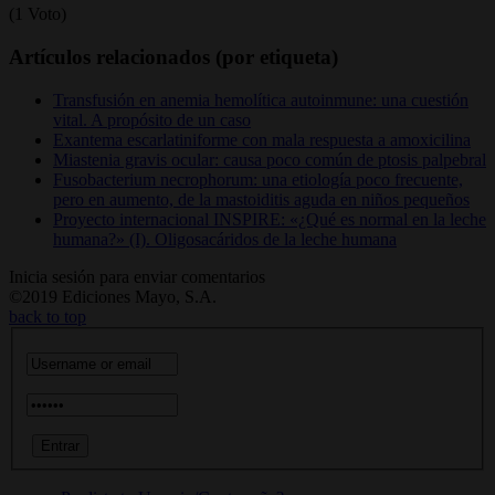
(1 Voto)
Artículos relacionados (por etiqueta)
Transfusión en anemia hemolítica autoinmune: una cuestión
vital. A propósito de un caso
Exantema escarlatiniforme con mala respuesta a amoxicilina
Miastenia gravis ocular: causa poco común de ptosis palpebral
Fusobacterium necrophorum: una etiología poco frecuente,
pero en aumento, de la mastoiditis aguda en niños pequeños
Proyecto internacional INSPIRE: «¿Qué es normal en la leche
humana?» (I). Oligosacáridos de la leche humana
Inicia sesión para enviar comentarios
©2019 Ediciones Mayo, S.A.
back to top