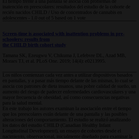
El tiempo frente a una pantalla se asocia con problemas de
inatención en preescolares: resultados del estudio de la cohorte de
recién nacidos CHILD / Uso de concentrados de cannabis en
adolescentes
-
1.0
out of
5
based on
1
vote
Screen-time is associated with inattention problems in pre-
schoolers: results from
the CHILD birth cohort study
Tamana SK, Ezeugwu V, Chikuma J, Lefebvre DL, Azad MB,
Moraes TJ, et al. PLoS One. 2019; 14(4): e0213995.
Los niños comienzan cada vez antes a utilizar dispositivos basados
en pantallas, y a pasar más tiempo delante de las mismas, lo cual se
asocia con patrones de dieta insanos, una pobre calidad de sueño, un
aumento del riesgo de padecer enfermedades cardiovasculares y una
mayor frecuencia de obesidad, así como consecuencias negativas
para la salud mental.
En este trabajo los autores examinan la asociación entre el tiempo
que los preescolares están delante de una pantalla y las posibles
alteraciones del comportamiento. El estudio se realizó analizando
los datos del estudio CHILD (Canadian Healthy Infant
Longitudinal Development), un ensayo de cohortes desde el
nacimiento, observacional, inicialmente
diseñado para examinar la