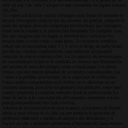
años ya son 1 de cada 2 los que lo han consumido en alguna ocasión
(56,3%).
En cuanto a la hora de valorar estrategias para frenar el consumo de
drogas, los expertos indican que los jóvenes, en general, conocen en
parte los riesgos, pero les compensan los beneficios que consiguen,
como son la evasión y la satisfacción inmediata. En cualquier caso,
hay que asegurar que les llegue la información correcta de los
riesgos tanto a corto como a largo plazo. La evidencia científica
señala que se incrementa entre 3 y 5 veces el riesgo de sufrir brotes
psicóticos o incluso esquizofrenia, especialmente al consumir
cannabis de mayor concentración. En los estudios de neuroimagen
de consumidores crónicos de cannabis se observa una disminución
del tamaño de áreas del cerebro, como el hipocampo y el lóbulo
frontal, con una mayor densidad de receptores cannabinoides, que
conlleva la pérdida, por ejemplo, de la capacidad de reflexionar.
Estos cambios estructurales en el cerebro no se observan en un
consumo puntual, pero sí en los grandes consumidores, sobre todo
cuando empiezan a consumir cannabis desde la adolescencia. La
edad de inicio y la concentración del cannabis consumido son los
principales predictores del daño cerebral.
Además de las consecuencias para la salud, el consumo de drogas
afecta a otras esferas de la vida, ya que propicia la aparición de
problemas judiciales o legales, el aumento del absentismo y el
fracaso escolar y probables problemas delincuenciales para obtener