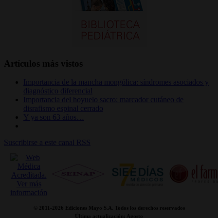
Artículos más vistos
Importancia de la mancha mongólica: síndromes asociados y
diagnóstico diferencial
Importancia del hoyuelo sacro: marcador cutáneo de
disrafismo espinal cerrado
Y ya son 63 años…
Suscribirse a este canal RSS
© 2011-
2026 Ediciones Mayo S.A. Todos los derechos reservados
Última actualización: Agosto