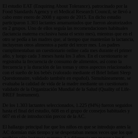
El estudio EAT (Enquiring About Tolerance), patrocinado por la
Food Standards Agency y el Medical Research Council, se llevó a
cabo entre enero de 2008 y agosto de 2015. En dicho estudio
participaron 1.303 lactantes amamantados que fueron aleatorizados
en 2 grupos. Uno de ellos seguía las recomendaciones habituales
(lactancia materna exclusiva hasta el sexto mes), mientras que en el
otro se pedía a las madres que, al tiempo que mantenían la lactancia,
incluyeran otros alimentos a partir del tercer mes. Los padres
cumplimentaban un cuestionario online cada mes durante el primer
año, y luego cada 3 meses hasta los 3 años. En el cuestionario se
registraba la frecuencia de consumo de alimentos, así como la
frecuencia y la duración de las tomas y otros aspectos relacionados
con el sueño de los bebés (valorado mediante el Brief Infant Sleep
Questionnaire, validado también en español). Simultáneamente, se
evaluaba la calidad de vida de la madre mediante un cuestionario
validado de la Organización Mundial de la Salud (Quality of Life-
BREF Instrument).
De los 1.303 lactantes seleccionados, 1.225 (94%) fueron seguidos
hasta el final del estudio, 608 en el grupo de consejos habituales y
607 en el de introducción precoz de la AC.
El hallazgo principal fue que los niños en que se introdujo antes la
AC dormían más tiempo y se despertaban menos veces que los que
recibían sólo lactancia materna. La diferencia era mayor a los 6