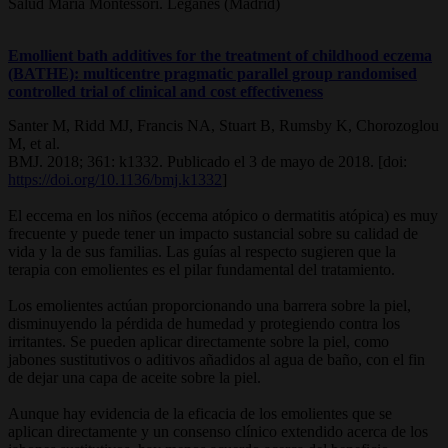
Salud María Montessori. Leganés (Madrid)
Emollient bath additives for the treatment of childhood eczema
(BATHE): multicentre pragmatic parallel group randomised
controlled trial of clinical and cost effectiveness
Santer M, Ridd MJ, Francis NA, Stuart B, Rumsby K, Chorozoglou
M, et al.
BMJ. 2018; 361: k1332. Publicado el 3 de mayo de 2018. [doi:
https://doi.org/10.1136/bmj.k1332
]
El eccema en los niños (eccema atópico o dermatitis atópica) es muy
frecuente y puede tener un impacto sustancial sobre su calidad de
vida y la de sus familias. Las guías al respecto sugieren que la
terapia con emolientes es el pilar fundamental del tratamiento.
Los emolientes actúan proporcionando una barrera sobre la piel,
disminuyendo la pérdida de humedad y protegiendo contra los
irritantes. Se pueden aplicar directamente sobre la piel, como
jabones sustitutivos o aditivos añadidos al agua de baño, con el fin
de dejar una capa de aceite sobre la piel.
Aunque hay evidencia de la eficacia de los emolientes que se
aplican directamente y un consenso clínico extendido acerca de los