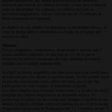
jabones sustitutivos, hay menos acuerdo acerca del beneficio
potencial adicional de los aditivos del baño, y muy poca evidencia
sobre su efectividad. Sin embargo, los aditivos del baño se
prescriben ampliamente, con un coste de más de 23 millones de
libras anualmente en Inglaterra.
El objetivo de este estudio era determinar la efectividad clínica y el
coste de incluir aditivos emolientes en el baño en el manejo del
eccema en niños.
Métodos
Ensayo pragmático, multicéntrico, aleatorizado y abierto, con 2
grupos paralelos asignados en una ratio de 1:1, en el que se
comparan los aditivos emolientes del baño añadidos al cuidado
estándar con el cuidado estándar solo.
Se eligió un diseño pragmático por adecuarse más a las condiciones
de vida real que a las ideales o experimentales. No fue posible hacer
un placebo convincente como aditivo del baño, por lo que los
participantes no eran «ciegos» al tratamiento asignado.
Los niños elegidos para el ensayo tenían entre 1 y 11 años de edad y
cumplían los criterios diagnósticos de dermatitis atópica. Se
excluyeron los niños con un eccema muy benigno o inactivo en los
últimos 12 meses, definido como una puntuación de ≤5 en la escala
de gravedad del eccema de Nottingham (de 3 a 15 puntos, en que 3-