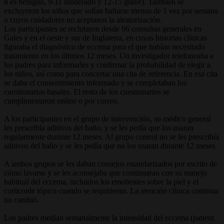
8 es benigno, 9-11 moderado y 12-15 grave). También se
excluyeron los niños que solían bañarse menos de 1 vez por semana
o cuyos cuidadores no aceptaron la aleatorización.
Los participantes se reclutaron desde 96 consultas generales en
Gales y en el oeste y sur de Inglaterra, en cuyas historias clínicas
figuraba el diagnóstico de eccema para el que habían necesitado
tratamiento en los últimos 12 meses. Un investigador telefoneaba a
los padres para informarles y confirmar la probabilidad de elegir a
los niños, así como para concertar una cita de referencia. En esa cita
se daba el consentimiento informado y se completaban los
cuestionarios basales. El resto de los cuestionarios se
cumplimentaron online o por correo.
A los participantes en el grupo de intervención, su médico general
les prescribía aditivos del baño, y se les pedía que los usaran
regularmente durante 12 meses. Al grupo control no se les prescribía
aditivos del baño y se les pedía que no los usaran durante 12 meses.
A ambos grupos se les daban consejos estandarizados por escrito de
cómo lavarse y se les aconsejaba que continuaran con su manejo
habitual del eccema, incluidos los emolientes sobre la piel y el
corticoide tópico cuando se requirieran. La atención clínica continua
no cambió.
Los padres medían semanalmente la intensidad del eccema (patient