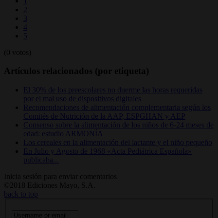
1
2
3
4
5
(0 votos)
Artículos relacionados (por etiqueta)
El 30% de los preescolares no duerme las horas requeridas
por el mal uso de dispositivos digitales
Recomendaciones de alimentación complementaria según los
Comités de Nutrición de la AAP, ESPGHAN y AEP
Consenso sobre la alimentación de los niños de 6-24 meses de
edad: estudio ARMONÍA
Los cereales en la alimentación del lactante y el niño pequeño
En Julio y Agosto de 1968 «Acta Pediátrica Española»
publicaba...
Inicia sesión para enviar comentarios
©2018 Ediciones Mayo, S.A.
back to top