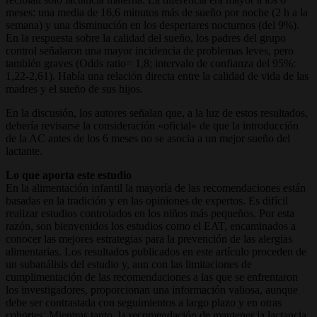
meses: una media de 16,6 minutos más de sueño por noche (2 h a la
semana) y una disminución en los despertares nocturnos (del 9%).
En la respuesta sobre la calidad del sueño, los padres del grupo
control señalaron una mayor incidencia de problemas leves, pero
también graves (Odds ratio= 1,8; intervalo de confianza del 95%:
1,22-2,61). Había una relación directa entre la calidad de vida de las
madres y el sueño de sus hijos.
En la discusión, los autores señalan que, a la luz de estos resultados,
debería revisarse la consideración «oficial» de que la introducción
de la AC antes de los 6 meses no se asocia a un mejor sueño del
lactante.
Lo que aporta este estudio
En la alimentación infantil la mayoría de las recomendaciones están
basadas en la tradición y en las opiniones de expertos. Es difícil
realizar estudios controlados en los niños más pequeños. Por esta
razón, son bienvenidos los estudios como el EAT, encaminados a
conocer las mejores estrategias para la prevención de las alergias
alimentarias. Los resultados publicados en este artículo proceden de
un subanálisis del estudio y, aun con las limitaciones de
cumplimentación de las recomendaciones a las que se enfrentaron
los investigadores, proporcionan una información valiosa, aunque
debe ser contrastada con seguimientos a largo plazo y en otras
cohortes. Mientras tanto, la recomendación de mantener la lactancia