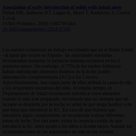
Association of early introduction of solids with infant sleep
Perkin MR, Bahnson HT, Logan K, Marrs T, Radulovic S, Craven
J, et al.
JAMA Pediatrics. 2018; e180739 [doi:
10.1001/jamapediatrics.2018.0739
]
Los autores comienzan su trabajo recordando que en el Reino Unido
–al igual que ocurre en España– las autoridades sanitarias
recomiendan mantener la lactancia materna exclusiva en los 6
primeros meses. Sin embargo, el 75% de las madres británicas
habían introducido alimentos distintos de la leche (solids;
alimentación complementaria [AC]) a los 5 meses.
Aproximadamente, una cuarta parte de ellas atribuía la causa de ello
a los despertares nocturnos del niño. Al mismo tiempo, el
Departamento de Salud recomienda introducir estos alimentos
cuando el niño esté preparado, recordando que no siempre que un
lactante se despierta por la noche es señal de que tenga hambre o de
que haya que introducir la AC. En caso de que hubiera que
introducir algún complemento, se recomienda realizar diferentes
tomas de leche. Por otra parte, existe la creencia común de que
introducir la AC antes ayuda a los niños a dormir mejor. Aunque las
recomendaciones de las autoridades no van en ese sentido.