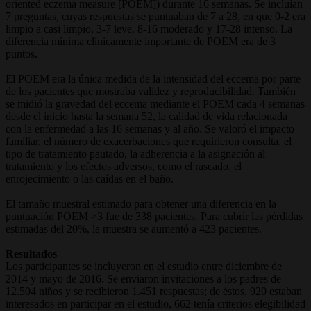
oriented eczema measure [POEM]) durante 16 semanas. Se incluían
7 preguntas, cuyas respuestas se puntuaban de 7 a 28, en que 0-2 era
limpio a casi limpio, 3-7 leve, 8-16 moderado y 17-28 intenso. La
diferencia mínima clínicamente importante de POEM era de 3
puntos.
El POEM era la única medida de la intensidad del eccema por parte
de los pacientes que mostraba validez y reproducibilidad. También
se midió la gravedad del eccema mediante el POEM cada 4 semanas
desde el inicio hasta la semana 52, la calidad de vida relacionada
con la enfermedad a las 16 semanas y al año. Se valoró el impacto
familiar, el número de exacerbaciones que requirieron consulta, el
tipo de tratamiento pautado, la adherencia a la asignación al
tratamiento y los efectos adversos, como el rascado, el
enrojecimiento o las caídas en el baño.
El tamaño muestral estimado para obtener una diferencia en la
puntuación POEM >3 fue de 338 pacientes. Para cubrir las pérdidas
estimadas del 20%, la muestra se aumentó a 423 pacientes.
Resultados
Los participantes se incluyeron en el estudio entre diciembre de
2014 y mayo de 2016. Se enviaron invitaciones a los padres de
12.504 niños y se recibieron 1.451 respuestas; de éstos, 920 estaban
interesados en participar en el estudio, 662 tenía criterios elegibilidad