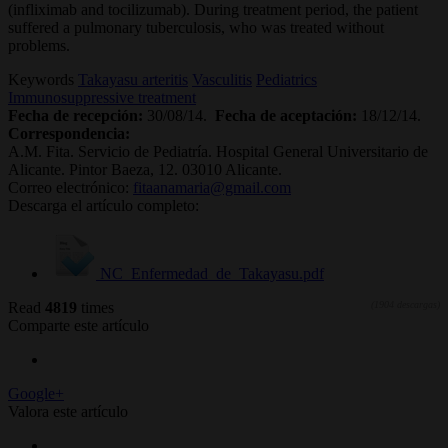
(infliximab and tocilizumab). During treatment period, the patient
suffered a pulmonary tuberculosis, who was treated without
problems.
Keywords
Takayasu arteritis
Vasculitis
Pediatrics
Immunosuppressive treatment
Fecha de recepción:
30/08/14.
Fecha de aceptación:
18/12/14.
Correspondencia:
A.M. Fita. Servicio de Pediatría. Hospital General Universitario de
Alicante. Pintor Baeza, 12. 03010 Alicante.
Correo electrónico:
fitaanamaria@gmail.com
Descarga el artículo completo:
NC_Enfermedad_de_Takayasu.pdf
Read
4819
times
(1904 descargas)
Comparte este artículo
Google+
Valora este artículo