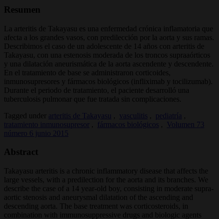
Resumen
La arteritis de Takayasu es una enfermedad crónica inflamatoria que
afecta a los grandes vasos, con predilección por la aorta y sus ramas.
Describimos el caso de un adolescente de 14 años con arteritis de
Takayasu, con una estenosis moderada de los troncos supraaórticos
y una dilatación aneurismática de la aorta ascendente y descendente.
En el tratamiento de base se administraron corticoides,
inmunosupresores y fármacos biológicos (infliximab y tocilizumab).
Durante el periodo de tratamiento, el paciente desarrolló una
tuberculosis pulmonar que fue tratada sin complicaciones.
Tagged under
arteritis de Takayasu
,
vasculitis
,
pediatría
,
tratamiento inmunosupresor
,
fármacos biológicos
,
Volumen 73
número 6 junio 2015
Abstract
Takayasu arteritis is a chronic inflammatory disease that affects the
large vessels, with a predilection for the aorta and its branches. We
describe the case of a 14 year-old boy, consisting in moderate supra-
aortic stenosis and aneurysmal dilatation of the ascending and
descending aorta. The base treatment was corticosteroids, in
combination with immunosuppressive drugs and biologic agents