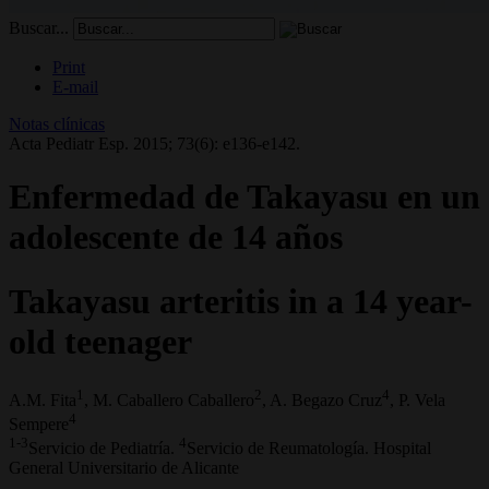
Buscar...
Print
E-mail
Notas clínicas
Acta Pediatr Esp. 2015; 73(6): e136-e142.
Enfermedad de Takayasu en un
adolescente de 14 años
Takayasu arteritis in a 14 year-
old teenager
1
2
4
A.M. Fita
, M. Caballero Caballero
, A. Begazo Cruz
, P. Vela
4
Sempere
1-3
4
Servicio de Pediatría.
Servicio de Reumatología. Hospital
General Universitario de Alicante