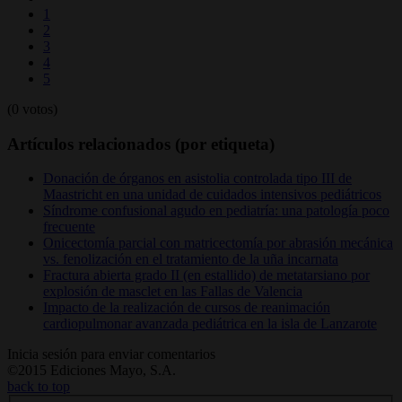
1
2
3
4
5
(0 votos)
Artículos relacionados (por etiqueta)
Donación de órganos en asistolia controlada tipo III de
Maastricht en una unidad de cuidados intensivos pediátricos
Síndrome confusional agudo en pediatría: una patología poco
frecuente
Onicectomía parcial con matricectomía por abrasión mecánica
vs. fenolización en el tratamiento de la uña incarnata
Fractura abierta grado II (en estallido) de metatarsiano por
explosión de masclet en las Fallas de Valencia
Impacto de la realización de cursos de reanimación
cardiopulmonar avanzada pediátrica en la isla de Lanzarote
Inicia sesión para enviar comentarios
©2015 Ediciones Mayo, S.A.
back to top